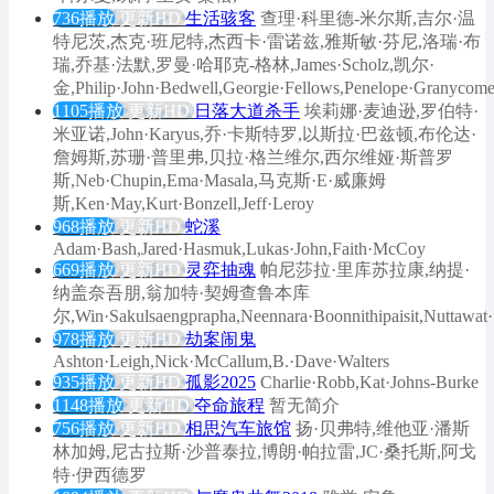
736播放
更新HD
生活骇客
查理·科里德-米尔斯,吉尔·温
特尼茨,杰克·班尼特,杰西卡·雷诺兹,雅斯敏·芬尼,洛瑞·布
瑞,乔基·法默,罗曼·哈耶克-格林,James·Scholz,凯尔·
金,Philip·John·Bedwell,Georgie·Fellows,Penelope·Granycom
1105播放
更新HD
日落大道杀手
埃莉娜·麦迪逊,罗伯特·
米亚诺,John·Karyus,乔·卡斯特罗,以斯拉·巴兹顿,布伦达·
詹姆斯,苏珊·普里弗,贝拉·格兰维尔,西尔维娅·斯普罗
斯,Neb·Chupin,Ema·Masala,马克斯·E·威廉姆
斯,Ken·May,Kurt·Bonzell,Jeff·Leroy
968播放
更新HD
蛇溪
Adam·Bash,Jared·Hasmuk,Lukas·John,Faith·McCoy
669播放
更新HD
灵弈抽魂
帕尼莎拉·里库苏拉康,纳提·
纳盖奈吾朋,翁加特·契姆查鲁本库
尔,Win·Sakulsaengprapha,Neennara·Boonnithipaisit,Nuttawat
978播放
更新HD
劫案闹鬼
Ashton·Leigh,Nick·McCallum,B.·Dave·Walters
935播放
更新HD
孤影2025
Charlie·Robb,Kat·Johns-Burke
1148播放
更新HD
夺命旅程
暂无简介
756播放
更新HD
相思汽车旅馆
扬·贝弗特,维他亚·潘斯
林加姆,尼古拉斯·沙普泰拉,博朗·帕拉雷,JC·桑托斯,阿戈
特·伊西德罗