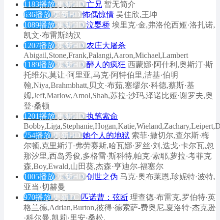
1183播放
更新HD
亡兄
暂无简介
636播放
更新HD
怖偶惊情
吴佳欣,王坤
1089播放
更新HD
泣婴桥
埃里克·金,弗洛伦西娅·洛扎诺,
凯文·布雷斯纳汉
1207播放
更新HD
农庄大屠杀
Abigail,Stone,Frank,Palangi,Aaron,Michael,Lambert
1189播放
更新HD
醉人的疯狂
西蒙娜·阿什利,奥斯汀·斯
托维尔,莫让·阿里亚,马克·阿特伯里,洁基·伯明
翰,Niya,Brahmbhatt,贝文·布茹,塞缪尔·科德,蔡斯·基
姆,Jeff,Marlow,Amol,Shah,苏拉·沙玛,泽诺比娅·谢罗夫,奥
登·桑顿
1201播放
更新HD
执笔索命
Bobby,Liga,Stephanie,Hogan,Katie,Wieland,Zachary,Leipert,
754播放
更新HD
她个人的地狱
索菲·撒切尔,查尔斯·梅
尔顿,克里斯汀·弗劳赛斯,哈瓦娜·罗丝·刘,迭戈·卡尔瓦,忽
那汐里,西岛秀俊,多格雷·斯科特,帕克·索耶,萝拉·考菲克
森,Boy,Ewald,山田葵,杰森·亨迪尔-福塞尔
1005播放
更新HD
创世之伪
马克·奥布莱恩,珍妮特·波特,
亚当·切赫曼
970播放
更新TC
匹诺曹：弦断
理查德·布雷克,罗伯特·英
格兰德,Adrian,Burton,彼得·德索萨-费奥尼,夏洛特·杰克逊
·科尔曼,凯莉·里安·桑松,