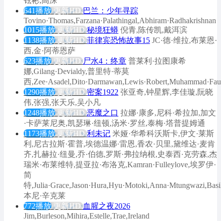
铉彬,高洙
641播放
更新HD
巴兰：少年寻踪
Tovino·Thomas,Farzana·Palathingal,Abhiram·Radhakrishnan
1015播放
更新HD
秘境狂蟒
倪青,陈传凯,戴洱滨
1138播放
更新HD
菲律宾恐怖故事15
JC·德·维拉,布莱恩·
西,金·阿蒂恩萨
623播放
更新HD
尸水4：终章
普莱利·拉图康希
娜,Gilang·Devialdy,普里特·蒂莫
西,Zee·Asadel,Dito·Darmawan,Lewis·Robert,Muhammad·Fauzan
1290播放
更新HD
密案1922
张亚奇,钟星辉,李佳璇,阮晓
伟,张强,张天乐,吴小凡
1248播放
更新HD
恶魔之口
拉娜·康多,尼科·希拉加,加文
·卡萨莱尼奥,凯瑟琳·纽顿,汤米·罗丝,泰梅·塔普提姆通
1173播放
更新HD
利未记
米娅·华希科沃斯卡,伊文·莱斯
利,尼古拉斯·霍普,埃德温娜·雷恩,香农·贝里,黛维达·麦肯
齐,扎赫拉·纽曼,乔·伯德,罗斯·弗拉纳根,史泰西·克劳森,杰
瑞米·布莱维特,提亚拉·布洛克,Kamran·Fulleylove,埃罗伊·
简
特,Julia·Grace,Jason·Hura,Hyu·Motoki,Anna·Mtungwazi,Basil·
本尼·辛克莱
772播放
更新HD
血腥之夜2026
Jim,Burleson,Mihira,Estelle,Trae,Ireland