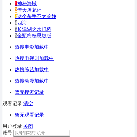
1
神秘海域
2
倚天屠龙记
3
这个杀手不太冷静
4
四海
5
长津湖之水门桥
6
金瓶梅杨思敏版
热搜电影加载中
热搜电视剧加载中
热搜综艺加载中
热搜动漫加载中
暂无搜索记录
观看记录
清空
暂无观看记录
用户登录
关闭
账号