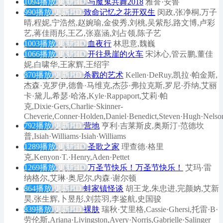
1094播放
更新HD
与魔鬼共舞2018
雅誉·安鲁
990播放
更新HD
致命记忆之花开双生
闵政,张净桐,万子
晴,程妮,宁浩然,赵婉瑜,金俊秀,刘桃,吴紫彤,路文博,卢彩
艺,蒋佳雨彤,王乙,张嘉涵,刘占领,陈子艺
1003播放
更新HD
血夜行
林思意,魏巍
1066播放
更新HD
开往悬崖的火车
宋沐心,管云鹏,董佳
妮,白啸华,王家辉,王绍宇
870播放
更新HD
杀戮的艺术
Kellen·DeRuy,凯拉·帕金斯,
杰森·克罗伊,德鲁·马维克,杰莎·弗拉克斯,罗尼·乔纳,艾丽
卡·黛儿,希瑟·哈洛,Kyle·Rappaport,艾莉·帕
克,Dixie·Gers,Charlie·Skinner-
Cheverie,Conner·Holden,Daniel·Benedict,Steven·Hugh·Nelso
792播放
更新HD
营地
亨利·吉莱斯皮,奥斯汀·范德坎
普,Isiah·Williams·Isiah·Williams
1289播放
更新HD
圣歌之家
理查德·格里
克,Kenyon·T.·Henry,Aden·Pettet
1269播放
更新HD
万圣节快乐！万圣节快乐！
艾玛·雷
纳格尔,艾琳·奥尼尔,内森·谢尔顿
864播放
更新HD
蚌家镇怪谈
胡王龙,朱忠进,完颜妠,艾新
昊,张生辉,卜昱彤,刘芸羽,李鉴航,史国骏
839播放
更新HD
裸肤
瑞秋·艾里格,Cassie·Ghersi,托雷·B·
劳伦斯,Ariana·Livingston,Avery·Norris,Gabrielle·Salinger