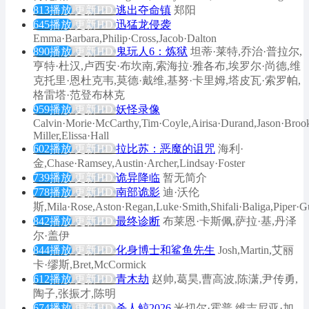
813播放
更新HD
逃出夺命镇
郑阳
645播放
更新HD
迅猛龙侵袭
Emma·Barbara,Philip·Cross,Jacob·Dalton
890播放
更新HD
鬼玩人6：炼狱
坦蒂·莱特,乔治·普拉尔,
亨特·杜汉,卢西安·布坎南,索海拉·雅各布,埃罗尔·尚德,维
克托里·恩杜克韦,莫德·戴维,基努·卡里姆,塔皮瓦·索罗帕,
格雷塔·范登布林克
959播放
更新HD
妖怪录像
Calvin·Morie·McCarthy,Tim·Coyle,Airisa·Durand,Jason·Bro
Miller,Elissa·Hall
602播放
更新HD
拉比苏：恶魔的诅咒
海利·
金,Chase·Ramsey,Austin·Archer,Lindsay·Foster
739播放
更新HD
诡异降临
暂无简介
778播放
更新HD
南部诡影
迪·沃伦
斯,Mila·Rose,Aston·Regan,Luke·Smith,Shifali·Baliga,Piper·
842播放
更新HD
最终诊断
布莱恩·卡斯佩,萨拉·基,丹泽
尔·盖伊
844播放
更新HD
化身博士和鲨鱼先生
Josh,Martin,艾丽
卡·缪斯,Bret,McCormick
612播放
更新HD
青木劫
赵帅,葛昊,曹高波,陈潇,尹传勇,
陶子,张振才,陈明
674播放
更新HD
杀人鲸2026
米切尔·霍普,维吉尼亚·加