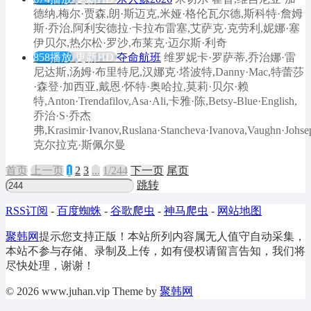
德纳,梅尔·贾森,朗·斯迈克,米娅·格伦瓦尔德,斯科特·詹姆
斯·乔治,阿利安德拉·卡拉布雷塞,艾萨克·克劳利,妮娜·塞
伊贝尔,热尔松·罗沙,布莱克·迈尔斯·利奇
858播放
更新HD
夺命航班
维罗妮卡·罗萨蒂,乔治娜·雷
尼达斯,汤姆·布里特尼,汉娜克·塔波特,Danny·Mac,特蕾莎
·森登·加西亚,戴恩·怀特·奥哈拉,莫莉·贝尔·赖
特,Anton·Trendafilov,Asa·Ali,卡雅·陈,Betsy-Blue·English,
乔治·S·乔杰
弗,Krasimir·Ivanov,Ruslana·Stancheva·Ivanova,Vaughn·Johsep
克尔拉克·斯佩尔曼
首页
上
一
页
1
2
3
...
1/244
下
一
页
尾页
跳转
RSS订阅
-
百度蜘蛛
-
谷歌爬虫
-
神马爬虫
-
网站地图
聚韩网
提示您支持正版！本站所列内容属无人值守自动采集，
本站不参与存储、录制及上传，如有侵权请留言告知，我们将
尽快处理，谢谢！
© 2026 www.juhan.vip Theme by
聚韩网