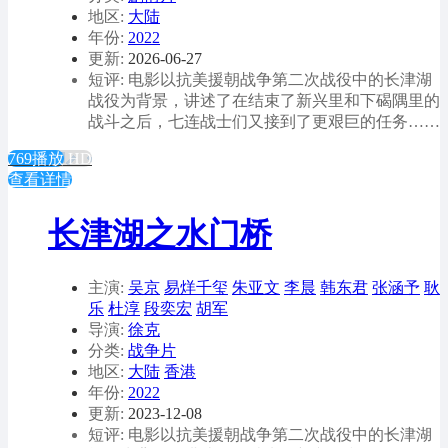
地区:
大陆
年份:
2022
更新:
2026-06-27
短评: 电影以抗美援朝战争第二次战役中的长津湖
战役为背景，讲述了在结束了新兴里和下碣隅里的
战斗之后，七连战士们又接到了更艰巨的任务……
769播放
HD
查看详情
长津湖之水门桥
主演:
吴京
易烊千玺
朱亚文
李晨
韩东君
张涵予
耿
乐
杜淳
段奕宏
胡军
导演:
徐克
分类:
战争片
地区:
大陆
香港
年份:
2022
更新:
2023-12-08
短评: 电影以抗美援朝战争第二次战役中的长津湖