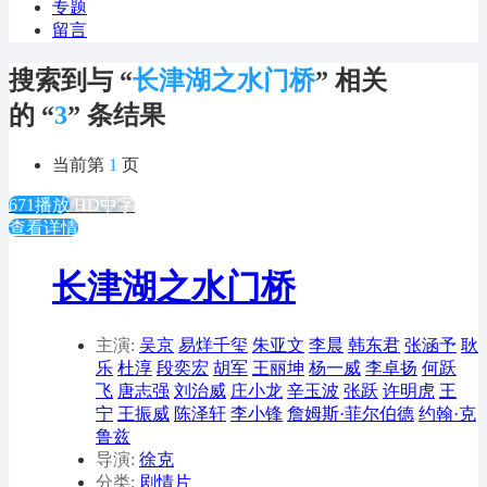
专题
留言
搜索到与 “
长津湖之水门桥
” 相关
的 “
3
” 条结果
当前第
1
页
671播放
HD中字
查看详情
长津湖之水门桥
主演:
吴京
易烊千玺
朱亚文
李晨
韩东君
张涵予
耿
乐
杜淳
段奕宏
胡军
王丽坤
杨一威
李卓扬
何跃
飞
唐志强
刘治威
庄小龙
辛玉波
张跃
许明虎
王
宁
王振威
陈泽轩
李小锋
詹姆斯·菲尔伯德
约翰·克
鲁兹
导演:
徐克
分类:
剧情片