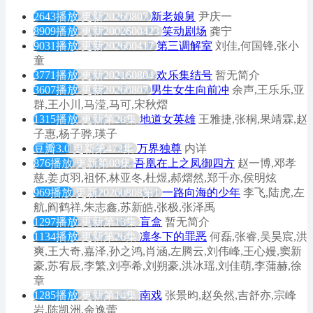
2643播放
更新20260807
新老娘舅
尹庆一
8909播放
更新2002600423
笑动剧场
龚宁
9031播放
更新202600417
第三调解室
刘佳,何国锋,张小
童
3771播放
更新202160804
欢乐集结号
暂无简介
3607播放
更新20260807
男生女生向前冲
余声,王乐乐,亚
群,王小川,马滢,马可,宋秋熠
1315播放
更新第28集
地道女英雄
王雅捷,张桐,果靖霖,赵
子惠,杨子骅,瑛子
豆瓣3.0
更新第472集
万界独尊
内详
876播放
更新第08集
吾凰在上之凤御四方
赵一博,邓孝
慈,姜贞羽,祖怀,林亚冬,杜煜,郝熠然,郑千亦,侯明炫
969播放
更新20260808第1
一路向海的少年
李飞,陆虎,左
航,阎鹤祥,朱志鑫,苏新皓,张极,张泽禹
1297播放
更新第13集
盲盒
暂无简介
1134播放
更新第26集
凛冬下的罪恶
何磊,张睿,吴昊宸,洪
爽,王大奇,嘉泽,孙之鸿,肖涵,左腾云,刘伟峰,王心嫚,窦新
豪,苏宥辰,李繁,刘亭希,刘朔豪,洪冰瑶,刘佳萌,李蒲赫,徐
章
1285播放
更新第14集
南戏
张景昀,赵奂然,吉舒亦,宗峰
岩,陈凯洲,余逸蕾