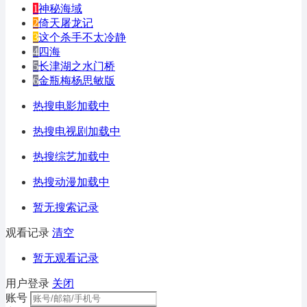
1
神秘海域
2
倚天屠龙记
3
这个杀手不太冷静
4
四海
5
长津湖之水门桥
6
金瓶梅杨思敏版
热搜电影加载中
热搜电视剧加载中
热搜综艺加载中
热搜动漫加载中
暂无搜索记录
观看记录
清空
暂无观看记录
用户登录
关闭
账号