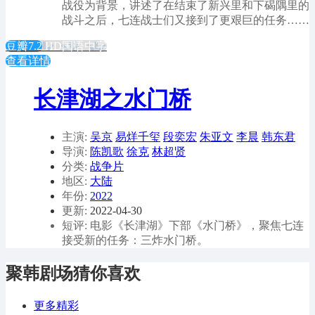
战役为背景，讲述了在结束了新兴里和下碣隅里的
战斗之后，七连战士们又接到了更艰巨的任务……
豆瓣7.2
HD国语中字
查看详情
长津湖之水门桥
主演:
吴京
易烊千玺
段奕宏
朱亚文
李晨
韩东君
导演:
陈凯歌
徐克
林超贤
分类:
战争片
地区:
大陆
年份:
2022
更新:
2022-04-30
短评: 电影《长津湖》下部《水门桥》，聚焦七连
接受新的任务：三炸水门桥。
聚韩剧场猜你喜欢
更多精彩