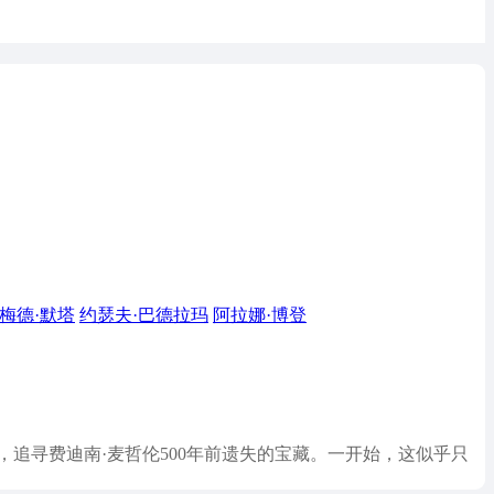
梅德·默塔
约瑟夫·巴德拉玛
阿拉娜·博登
档，追寻费迪南·麦哲伦500年前遗失的宝藏。一开始，这似乎只