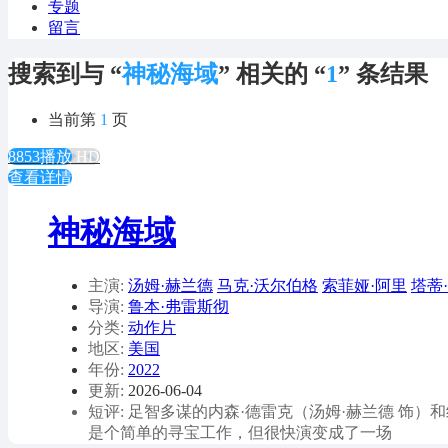
专题
留言
搜索到与 “
神秘海域
” 相关的 “
1
” 条结果
当前第
1
页
8853播放
HD
查看详情
神秘海域
主演:
汤姆·赫兰德
马克·沃尔伯格
索菲娅·阿里
塔蒂
导演:
鲁本·弗雷斯彻
分类:
动作片
地区:
美国
年份:
2022
更新:
2026-06-04
短评: 足智多谋的内森·德雷克（汤姆·赫兰德 饰
是个简单的寻宝工作，但很快演变成了一场