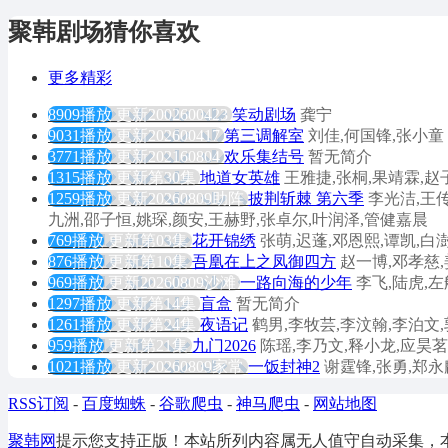
聚韩剧场猜你喜欢
更多精彩
8909播放
更新2002600423
笑动剧场
龚宁
9031播放
更新202600417
第三调解室
刘佳,何国锋,张小童
3771播放
更新202160804
欢乐集结号
暂无简介
1315播放
更新第30集
地道女英雄
王雅捷,张桐,果靖霖,赵
1259播放
更新20260809助阵
披荆斩棘 第六季
李光洁,王传
九洲,邵子恒,姚琛,颜安,王赫野,张卓尔,叶润泽,管健嘉晨
769播放
更新第03集
花开锦绣
张萌,迟蓬,邓恩熙,谭凯,白
876播放
更新第10集
吾凰在上之凤御四方
赵一博,邓孝慈,
969播放
更新20260809沙滩
一路向海的少年
李飞,陆虎,左
1297播放
更新第14集
盲盒
暂无简介
1261播放
更新第24集
夜语记
鹤男,李牧芸,李汶翰,李泊文
959播放
更新第21集
九门2026
陈瑶,李乃文,释小龙,应昊茗
1021播放
更新20260809家常
一饭封神2
谢霆锋,张勇,郑永
RSS订阅
-
百度蜘蛛
-
谷歌爬虫
-
神马爬虫
-
网站地图
聚韩网
提示您支持正版！本站所列内容属无人值守自动采集，