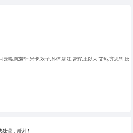
阿云嘎,陈若轩,米卡,欢子,孙楠,满江,曾辉,王以太,艾热,齐思钧,唐
快处理，谢谢！