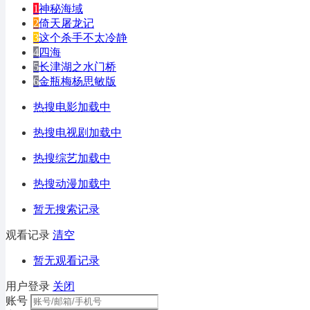
1
神秘海域
2
倚天屠龙记
3
这个杀手不太冷静
4
四海
5
长津湖之水门桥
6
金瓶梅杨思敏版
热搜电影加载中
热搜电视剧加载中
热搜综艺加载中
热搜动漫加载中
暂无搜索记录
观看记录
清空
暂无观看记录
用户登录
关闭
账号