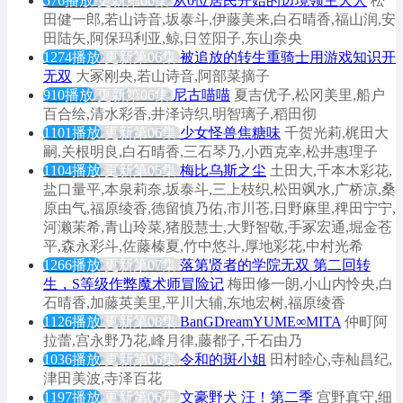
576播放
更新第06集
从0位居民开始的边境领主大人
松
田健一郎,若山诗音,坂泰斗,伊藤美来,白石晴香,福山润,安
田陆矢,阿保玛利亚,鲸,日笠阳子,东山奈央
1274播放
更新第06集
被追放的转生重骑士用游戏知识开
无双
大冢刚央,若山诗音,阿部菜摘子
910播放
更新第06集
尼古喵喵
夏吉优子,松冈美里,船户
百合绘,清水彩香,井泽诗织,明智璃子,稻田彻
1101播放
更新第06集
少女怪兽焦糖味
千贺光莉,梶田大
嗣,关根明良,白石晴香,三石琴乃,小西克幸,松井惠理子
1104播放
更新第05集
梅比乌斯之尘
土田大,千本木彩花,
盐口量平,本泉莉奈,坂泰斗,三上枝织,松田飒水,广桥凉,桑
原由气,福原绫香,德留慎乃佑,市川苍,日野麻里,稗田宁宁,
河濑茉希,青山玲菜,猪股慧士,大野智敬,手冢宏通,堀金苍
平,森永彩斗,佐藤榛夏,竹中悠斗,厚地彩花,中村光希
1266播放
更新第07集
落第贤者的学院无双 第二回转
生，S等级作弊魔术师冒险记
梅田修一朗,小山内怜央,白
石晴香,加藤英美里,平川大辅,东地宏树,福原绫香
1126播放
更新第08集
BanGDreamYUME∞MITA
仲町阿
拉蕾,宫永野乃花,峰月律,藤都子,千石由乃
1036播放
更新第06集
令和的斑小姐
田村睦心,寺杣昌纪,
津田美波,寺泽百花
1197播放
更新第06集
文豪野犬 汪！第二季
宫野真守,细