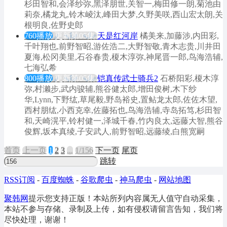
杉田智和,会泽纱弥,黑泽朋世,关智一,梅田修一朗,菊池由
莉奈,橘龙丸,铃木崚汰,峰田大梦,久野美咲,西山宏太朗,关
根明良,佐野史郎
760播放
更新第05集
天是红河岸
橘美来,加藤涉,内田彩,
千叶翔也,前野智昭,游佐浩二,大野智敬,青木志贵,川井田
夏海,松冈美里,石谷春贵,榎木淳弥,神尾晋一郎,鸟海浩辅,
七海弘希
800播放
更新第05集
铠真传武士骑兵2
石桥阳彩,榎木淳
弥,村濑步,武内骏辅,熊谷健太郎,增田俊树,木下纱
华,Lynn,下野纮,草尾毅,野岛裕史,置鲇龙太郎,佐佐木望,
西村朋纮,小西克幸,佐藤拓也,鸟海浩辅,寺岛拓笃,杉田智
和,天崎滉平,铃村健一,泽城千春,竹内良太,远藤大智,熊谷
俊辉,坂本真绫,子安武人,前野智昭,远藤绫,白熊宽嗣
首页
上
一
页
1
2
3
...
1/156
下
一
页
尾页
跳转
RSS订阅
-
百度蜘蛛
-
谷歌爬虫
-
神马爬虫
-
网站地图
聚韩网
提示您支持正版！本站所列内容属无人值守自动采集，
本站不参与存储、录制及上传，如有侵权请留言告知，我们将
尽快处理，谢谢！