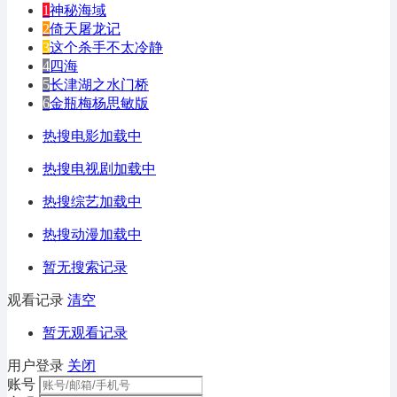
1
神秘海域
2
倚天屠龙记
3
这个杀手不太冷静
4
四海
5
长津湖之水门桥
6
金瓶梅杨思敏版
热搜电影加载中
热搜电视剧加载中
热搜综艺加载中
热搜动漫加载中
暂无搜索记录
观看记录
清空
暂无观看记录
用户登录
关闭
账号