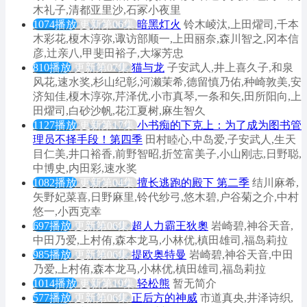
木礼子,清都亚里沙,石冢小夜里
1074播放
更新第06集
暗黑灯火
铃木崚汰,上田燿司,千本
木彩花,榎木淳弥,诹访部顺一,上田丽奈,森川智之,冈本信
彦,辻亲八,甲斐田裕子,大塚芳忠
810播放
更新第07集
猫与龙
子安武人,井上喜久子,和泉
风花,速水奖,杉山纪彰,河濑茉希,德留慎乃佑,种崎敦美,安
济知佳,榎木淳弥,芹泽优,小市真琴,一条和矢,田所阳向,上
田燿司,白砂沙帆,花江夏树,麻生智久
1127播放
更新第17集
小书痴的下克上：为了成为图书管
理员不择手段！第四季
田村睦心,中岛爱,子安武人,生天
目仁美,井口裕香,前野智昭,折笠富美子,小山刚志,日野聪,
中博史,内田彩,速水奖
1082播放
更新第04集
擅长逃跑的殿下 第二季
结川麻希,
矢野妃菜喜,日野麻里,铃代纱弓,悠木碧,户谷菊之介,中村
悠一,小西克幸
697播放
更新第06集
超人力霸王狄奧
岩崎碧,神谷天音,
中田乃爱,上村侑,森本龙马,小林优,槙田雄司,福岛莉拉
985播放
更新第06集
提欧奥特曼
岩崎碧,神谷天音,中田
乃爱,上村侑,森本龙马,小林优,槙田雄司,福岛莉拉
1014播放
更新第19集
轻松熊
暂无简介
577播放
更新第06集
正后方的神威
市道真央,井泽诗织,