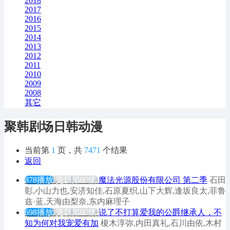
2018
2017
2016
2015
2014
2013
2012
2011
2010
2009
2008
其它
聚韩剧场日韩动漫
当前第
1
页，共
7471
个结果
返回
878播放
更新第06集
魔法光源股份有限公司 第二季
石田
彰,小山力也,安济知佳,石原夏织,山下大辉,逢坂良太,菲鲁
兹·蓝,天海由梨奈,东内麻理子
698播放
更新第06集
说了不打算爱我的公爵继承人，不
知为何对我宠爱有加
榎木淳弥,内田真礼,石川由依,木村