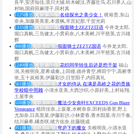
良平,安济知佳,浪川大辅,铃木崚汰,齐藤壮马,石川界人,山
村响,国府田麻理子,田村真
1125播放
更新第28集
名侦探光之美少女！
梶裕贵,东山
奈央,加藤英美里,本渡枫,羊宫妃那,千贺光莉
1335播放
更新第47集
假面骑士ZEZTZ日语
今井龙太郎,
堀口真帆,三岛健太,小贯莉奈,八木美树,川平慈英,古川雄
辉
908播放
更新第47集
假面骑士ZEZTZ国语
今井龙太郎,
堀口真帆,三岛健太,小贯莉奈,八木美树,川平慈英,古川雄
辉
1249播放
更新第05集
花织同学转生后还是想干架
福山
润,关根明良,星希成奏,上田瞳,德井青空,稗田宁宁,高桥李
依,五十岚裕美,伊藤彩沙,日笠阳子,内田真礼
561播放
更新第06集
才女的侍从 在满是高岭之花的贵族
学校暗中照顾
小清水亚美,大西沙织,小原好美,上村祐翔,
土屋李央
618播放
更新第06集
魔法少女奈叶EXCEEDS Gun Blaze
Vengeance
植田佳奈,上坂堇,水树奈奈,田村由香里,野上
尤加奈,日高里菜,伊藤彩沙,小林爱香,青木阳菜,寺川千春,
结川麻希,橘杏咲,绪方佑奈,佐藤聴成
951播放
更新第07集
穹庐下的魔女
关根明良,小清水亚