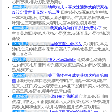
杉田智和,相坂优歌,碧乃梨心
688播放
更新第06集
地狱模式～喜欢速通游戏的玩家在
废设定异世界无双～第二季
田村睦心,饭冢麻结,畠中祐,
千本木彩花,石川英郎,大原沙耶香,小市真琴,杉田智和,千
叶翔也,三宅麻理惠,大塚明夫,宫本崇弘,樱井孝宏
1000播放
更新第06集
我家的弟弟们真是让您费心了
大
空直美,增田俊树,八代拓,小野贤章,寺泽百花,小野大辅,远
藤绫
1219播放
更新第06集
描绘直至生命尽头
关根明良,早见
沙织,仁见纱绫,藤村花音,日高范子,种崎敦美,野上尤加奈,
井上喜久子
932播放
更新第18集
神之水滴动画版
龟梨和也,佐藤拓
也,内田真礼,甲斐田裕子,藤真秀,渡边美佐,内田夕夜,浦山
迅,银河万丈
975播放
更新第17集
关于我转生变成史莱姆这档事第四
季
,冈咲美保,丰口惠美,前野智昭,古川慎,千本木彩花,市
道真央,江口拓也,大塚芳忠,山本兼平,泊明日菜,小林亲弘,
日高里菜,春野杏,樱井孝宏,青山穰
1193播放
更新第06集
你们先走我断后
市道真央,石川由
依,森川智之,小山刚志,梶原岳人,相良茉优,木下铃奈,花井
美春,丸冈和佳奈,小坂井祐莉绘,照井悠希,宫咲明里