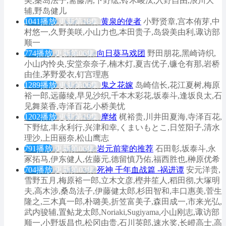
美,桑岛法子,斋藤润,下野纮,铃木崚汰,入野自由,浪川大
辅,野岛健儿
1041播放
更新第18集
黄泉的使者
小野贤章,宫本侑芽,中
村悠一,久野美咲,小山力也,本田贵子,岛袋美由利,诹访部
顺一
774播放
更新第06集
向日葵马戏团
野田朋花,黑崎诗织,
小山内怜央,安堂奈奈子,楠木灯,夏吉优子,镰仓有那,岩桥
由佳,茅野爱衣,钉宫理惠
1289播放
更新第06集
鬼之花嫁
岛崎信长,花江夏树,梅原
裕一郎,远藤绫,早见沙织,千本木彩花,坂泰斗,逢坂良太,石
见舞菜香,寺泽百花,小桥美忧
1202播放
更新第19集
摩绪
梶裕贵,川井田夏海,寺泽百花,
下野纮,丰永利行,兴津和幸,くまいもとこ,日笠阳子,清水
理沙,上田丽奈,松山鹰志
791播放
更新第06集
岩元前辈的推荐
石田彰,坂泰斗,永
冢拓马,伊东健人,佐藤元,德留慎乃佑,福西胜也,榊原优希
704播放
更新第03集
死神 千年血战篇 -祸进谭
安元洋贵,
雪野五月,梅原裕一郎,立木文彦,樫井笙人,稻田彻,大塚明
夫,高木涉,桑岛法子,伊藤健太郎,杉田智和,丰口惠美,菅生
隆之,三木真一郎,朴璐美,折笠富美子,森田成一,市来光弘,
武内骏辅,置鲇龙太郎,Noriaki,Sugiyama,小山刚志,诹访部
顺一,小野坂昌也,松冈由贵,石川英郎,速水奖,长嶝高士,高