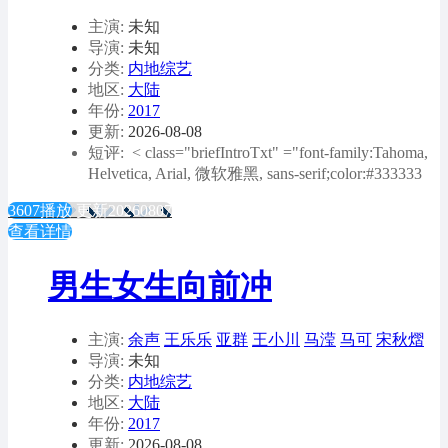
主演:
未知
导演:
未知
分类:
内地综艺
地区:
大陆
年份:
2017
更新:
2026-08-08
短评: < class="briefIntroTxt" ="font-family:Tahoma,
Helvetica, Arial, 微软雅黑, sans-serif;color:#333333
3607播放
更新20260807
查看详情
男生女生向前冲
主演:
余声
王乐乐
亚群
王小川
马滢
马可
宋秋熠
导演:
未知
分类:
内地综艺
地区:
大陆
年份:
2017
更新:
2026-08-08