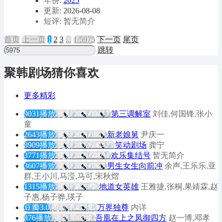
年份:
2025
更新:
2026-08-08
短评: 暂无简介
首页
上
一
页
1
2
3
...
1/5975
下
一
页
尾页
跳转
聚韩剧场猜你喜欢
更多精彩
9031播放
更新202600417
第三调解室
刘佳,何国锋,张小
童
2643播放
更新20260807
新老娘舅
尹庆一
8909播放
更新2002600423
笑动剧场
龚宁
3771播放
更新202160804
欢乐集结号
暂无简介
3607播放
更新20260807
男生女生向前冲
余声,王乐乐,亚
群,王小川,马滢,马可,宋秋熠
1315播放
更新第28集
地道女英雄
王雅捷,张桐,果靖霖,赵
子惠,杨子骅,瑛子
豆瓣3.0
更新第472集
万界独尊
内详
876播放
更新第08集
吾凰在上之凤御四方
赵一博,邓孝