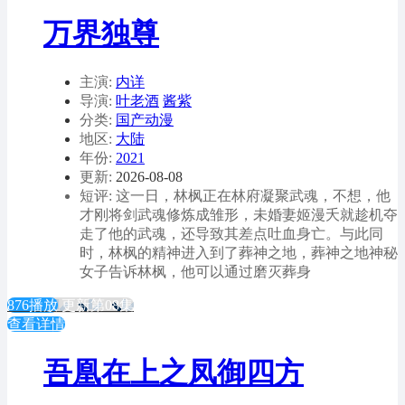
万界独尊
主演:
内详
导演:
叶老酒
酱紫
分类:
国产动漫
地区:
大陆
年份:
2021
更新:
2026-08-08
短评: 这一日，林枫正在林府凝聚武魂，不想，他
才刚将剑武魂修炼成雏形，未婚妻姬漫夭就趁机夺
走了他的武魂，还导致其差点吐血身亡。与此同
时，林枫的精神进入到了葬神之地，葬神之地神秘
女子告诉林枫，他可以通过磨灭葬身
876播放
更新第08集
查看详情
吾凰在上之凤御四方