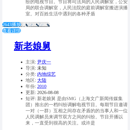
纷的电视节目。节目将司法局的人民调解室，公安
局的联合调解室，人民法院的庭前调解室搬进演播
室。对百姓生活中遇到的各种矛盾
2643播放
更新20260807
查看详情
新老娘舅
主演:
尹庆一
导演:
未知
分类:
内地综艺
地区:
大陆
年份:
2010
更新:
2026-08-08
短评: 新老娘舅 是由SMG（上海文广新闻传媒集
团）推出的一档纠纷调解电视节目。每期节目邀请
一对（一群）互相之间存在矛盾的的当事人和一位
人民调解员来调节双方之间的纠纷。节目开播以
来，一直受到很高的关注。或许是