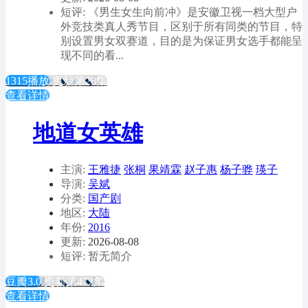
短评: 《男生女生向前冲》是安徽卫视一档大型户
外竞技类真人秀节目，区别于所有同类的节目，特
别设置男女双赛道，目的是为保证男女选手都能呈
现不同的看...
1315播放
更新第28集
查看详情
地道女英雄
主演:
王雅捷
张桐
果靖霖
赵子惠
杨子骅
瑛子
导演:
吴斌
分类:
国产剧
地区:
大陆
年份:
2016
更新:
2026-08-08
短评: 暂无简介
豆瓣3.0
更新第472集
查看详情