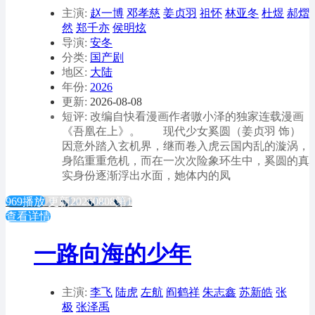
主演:
赵一博
邓孝慈
姜贞羽
祖怀
林亚冬
杜煜
郝熠
然
郑千亦
侯明炫
导演:
安冬
分类:
国产剧
地区:
大陆
年份:
2026
更新:
2026-08-08
短评: 改编自快看漫画作者嗷小泽的独家连载漫画
《吾凰在上》。 现代少女奚圆（姜贞羽 饰）
因意外踏入玄机界，继而卷入虎云国内乱的漩涡，
身陷重重危机，而在一次次险象环生中，奚圆的真
实身份逐渐浮出水面，她体内的凤
969播放
更新20260808第1
查看详情
一路向海的少年
主演:
李飞
陆虎
左航
阎鹤祥
朱志鑫
苏新皓
张
极
张泽禹