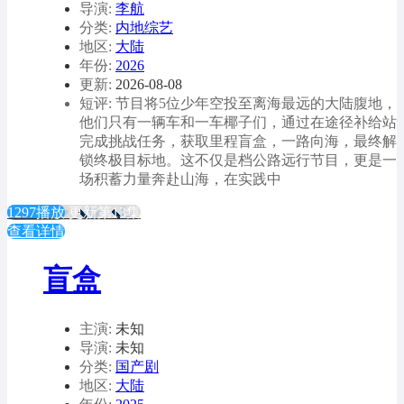
导演:
李航
分类:
内地综艺
地区:
大陆
年份:
2026
更新:
2026-08-08
短评: 节目将5位少年空投至离海最远的大陆腹地，
他们只有一辆车和一车椰子们，通过在途径补给站
完成挑战任务，获取里程盲盒，一路向海，最终解
锁终极目标地。这不仅是档公路远行节目，更是一
场积蓄力量奔赴山海，在实践中
1297播放
更新第13集
查看详情
盲盒
主演:
未知
导演:
未知
分类:
国产剧
地区:
大陆