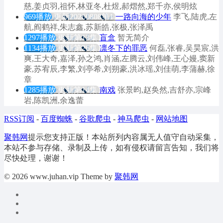
慈,姜贞羽,祖怀,林亚冬,杜煜,郝熠然,郑千亦,侯明炫
969播放
更新20260808第1
一路向海的少年
李飞,陆虎,左
航,阎鹤祥,朱志鑫,苏新皓,张极,张泽禹
1297播放
更新第13集
盲盒
暂无简介
1134播放
更新第26集
凛冬下的罪恶
何磊,张睿,吴昊宸,洪
爽,王大奇,嘉泽,孙之鸿,肖涵,左腾云,刘伟峰,王心嫚,窦新
豪,苏宥辰,李繁,刘亭希,刘朔豪,洪冰瑶,刘佳萌,李蒲赫,徐
章
1285播放
更新第14集
南戏
张景昀,赵奂然,吉舒亦,宗峰
岩,陈凯洲,余逸蕾
RSS订阅
-
百度蜘蛛
-
谷歌爬虫
-
神马爬虫
-
网站地图
聚韩网
提示您支持正版！本站所列内容属无人值守自动采集，
本站不参与存储、录制及上传，如有侵权请留言告知，我们将
尽快处理，谢谢！
© 2026 www.juhan.vip Theme by
聚韩网