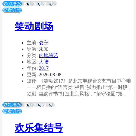
8909播放
更新2002600423
查看详情
笑动剧场
主演:
龚宁
导演:
未知
分类:
内地综艺
地区:
大陆
年份:
2017
更新:
2026-08-08
短评: 《笑动2017》是北京电视台文艺节目中心唯
一一档日播的“语言类”栏目“强力推出”第一时段，
独创“幽默评书”打造北京风格，“坚守稳固”第...
3771播放
更新202160804
查看详情
欢乐集结号