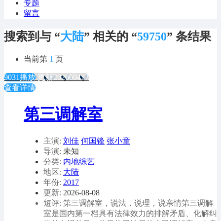
专题
留言
搜索到与 “
大陆
” 相关的 “
59750
” 条结果
当前第
1
页
9031播放
更新202600417
查看详情
第三调解室
主演:
刘佳
何国锋
张小童
导演:
未知
分类:
内地综艺
地区:
大陆
年份:
2017
更新:
2026-08-08
短评: 第三调解室，说法，说理，说亲情第三调解
室是国内第一档具有法律效力的排解矛盾、化解纠