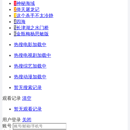
1
神秘海域
2
倚天屠龙记
3
这个杀手不太冷静
4
四海
5
长津湖之水门桥
6
金瓶梅杨思敏版
热搜电影加载中
热搜电视剧加载中
热搜综艺加载中
热搜动漫加载中
暂无搜索记录
观看记录
清空
暂无观看记录
用户登录
关闭
账号