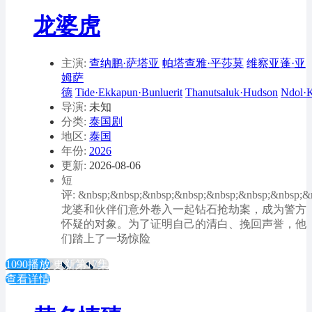
龙婆虎
主演:
查纳鹏·萨塔亚
帕塔查雅·平莎莫
维察亚蓬·亚
姆萨
德
Tide·Ekkapun·Bunluerit
Thanutsaluk·Hudson
Ndol·
导演:
未知
分类:
泰国剧
地区:
泰国
年份:
2026
更新:
2026-08-06
短
评: &nbsp;&nbsp;&nbsp;&nbsp;&nbsp;&nbsp;&nbsp;&
龙婆和伙伴们意外卷入一起钻石抢劫案，成为警方
怀疑的对象。为了证明自己的清白、挽回声誉，他
们踏上了一场惊险
1090播放
更新第17集
查看详情