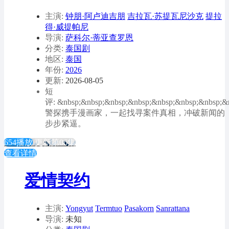
主演:
钟朋·阿卢迪吉朋
吉拉瓦·苏提瓦尼沙克
提拉
得·威提帕尼
导演:
萨科尔·蒂亚查罗恩
分类:
泰国剧
地区:
泰国
年份:
2026
更新:
2026-08-05
短
评: &nbsp;&nbsp;&nbsp;&nbsp;&nbsp;&nbsp;&nbsp;&
警探携手漫画家，一起找寻案件真相，冲破新闻的
步步紧逼。
654播放
更新第06集
查看详情
爱情契约
主演:
Yongyut
Termtuo
Pasakorn
Sanrattana
导演:
未知