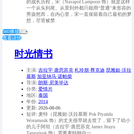
的成长历程，宋（Navapol Lampoon 饰）就是这样
一个从头到尾、从里到外都只能用“普通”来形容的
男孩然而，在内心里，宋一直保留着自己最初的梦
想，尽管被禁
980播放
HD
查看详情
时光情书
主演:
吉拉宇·唐思苏克
札玲朋·尊克迪
琵雅妲·沃拉
慕斯
加亚纳马·诺帕柴
导演:
朗斯·尼美毕达
分类:
爱情片
地区:
泰国
年份:
2014
更新:
2026-08-06
短评: 麦特（琵雅妲·沃拉慕斯 Pok Piyatida
Woramusik 饰）的丈夫很早就去世了，留下了幼小
的儿子阿坦（吉拉宇·唐思苏克 James Jirayu
Tangsrisuk 饰）需要麦特独自一