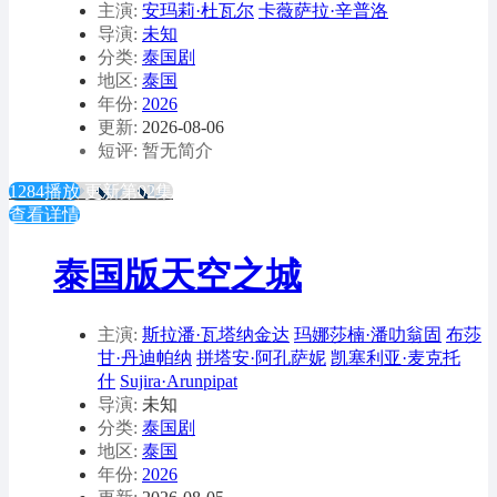
主演:
安玛莉·杜瓦尔
卡薇萨拉·辛普洛
导演:
未知
分类:
泰国剧
地区:
泰国
年份:
2026
更新:
2026-08-06
短评: 暂无简介
1284播放
更新第02集
查看详情
泰国版天空之城
主演:
斯拉潘·瓦塔纳金达
玛娜莎楠·潘叻翁固
布莎
甘·丹迪帕纳
拼塔安·阿孔萨妮
凯塞利亚·麦克托
什
Sujira·Arunpipat
导演:
未知
分类:
泰国剧
地区:
泰国
年份:
2026