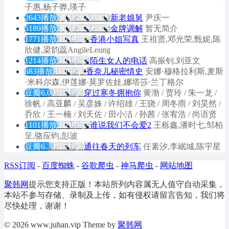
子惠,杨子骅,瑛子
2643播放
更新20260805
新老娘舅
尹庆一
5189播放
更新20260805
金牌调解
暂无简介
1771播放
HD中字
香港小姐写真
王祖贤,邓光荣,甄妮,陈
欣健,梁韵蕊AngileLeung
1214播放
HD中字
陌生女人的电话
高振钊,刘亚文
683播放
HD中字
香奈儿秘密情史
安娜·穆格拉利斯,麦斯
·米科尔森,伊莲娜·莫罗佐娃,娜塔莎·兰丁格尔
豆瓣6.0
HD中字
穿过寒冬拥抱你
黄渤 / 贾玲 / 朱一龙 /
徐帆 / 高亚麟 / 吴彦姝 / 许绍雄 / 王骁 / 周冬雨 / 刘昊然 /
乔欣 / 王一楠 / 刘天佐 / 田小洁 / 孙茜 / 张宥浩 / 尚语贤
1101播放
HD中字
谁说我们不会爱2
王栎鑫,潘时七,邹柏
呈,骆应钧,彭波
豆瓣6.3
HD中字
通往春天的列车
任素汐,李岷城,陈宇星
RSS订阅
-
百度蜘蛛
-
谷歌爬虫
-
神马爬虫
-
网站地图
聚韩网
提示您支持正版！本站所列内容属无人值守自动采集，
本站不参与存储、录制及上传，如有侵权请留言告知，我们将
尽快处理，谢谢！
© 2026 www.juhan.vip Theme by
聚韩网