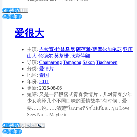
586播放
HD
查看详情
爱很大
主演:
吉拉育·拉翁马尼
阿萍雅·萨库尔加伦苏
亚历
山大·伦德尔
莫茶诺·欣彩萍翩
导演:
Chainarong
Tampong
Sakon
Tiacharoen
分类:
爱情片
地区:
泰国
年份:
2011
更新:
2026-08-06
短评: 又是一部段落式青春爱情片，几对青春少年
少女演绎几个不同口味的爱情故事“有时候，爱
要……说……清楚”ในบางทีรักไม่เกี่ยง…รุ่น Love
Sees No ... Maybe in
915播放
更新第03集
查看详情