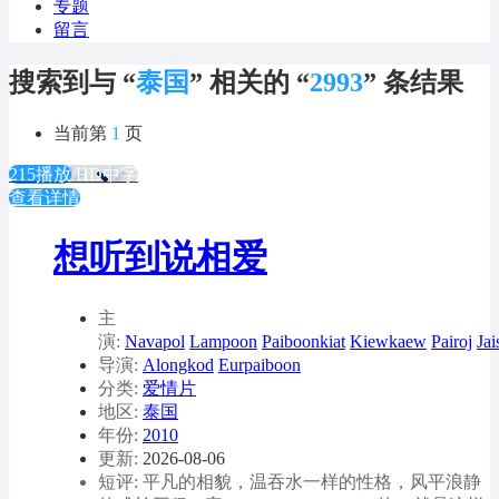
专题
留言
搜索到与 “
泰国
” 相关的 “
2993
” 条结果
当前第
1
页
215播放
HD中字
查看详情
想听到说相爱
主
演:
Navapol
Lampoon
Paiboonkiat
Kiewkaew
Pairoj
Jai
导演:
Alongkod
Eurpaiboon
分类:
爱情片
地区:
泰国
年份:
2010
更新:
2026-08-06
短评: 平凡的相貌，温吞水一样的性格，风平浪静