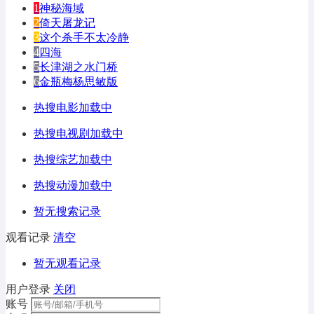
1
神秘海域
2
倚天屠龙记
3
这个杀手不太冷静
4
四海
5
长津湖之水门桥
6
金瓶梅杨思敏版
热搜电影加载中
热搜电视剧加载中
热搜综艺加载中
热搜动漫加载中
暂无搜索记录
观看记录
清空
暂无观看记录
用户登录
关闭
账号