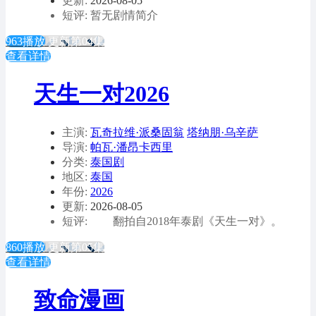
更新:
2026-08-05
短评: 暂无剧情简介
963播放
更新第04集
查看详情
天生一对2026
主演:
瓦奇拉维·派桑固翁
塔纳朋·乌辛萨
导演:
帕瓦·潘昂卡西里
分类:
泰国剧
地区:
泰国
年份:
2026
更新:
2026-08-05
短评: 翻拍自2018年泰剧《天生一对》。
860播放
更新第05集
查看详情
致命漫画