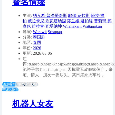
替名情臻
主演:
纳瓦希·普潘塔奇斯
耶娜·萨拉斯
塔拉·提
帕
威拉卡尼·坎瓦塔纳固
莎兰娅·君帕缇
普莉玛·邦
查伦
维拉甘·瓦塔纳坤
Wiranakarn
Wattanakun
导演:
Worawit
Srisupap
分类:
泰国剧
地区:
泰国
年份:
2026
更新:
2026-08-06
短
评: &nbsp;&nbsp;&nbsp;&nbsp;&nbsp;&nbsp;&nbsp;&
纨绔子弟Thatri Thatriphan因挥霍无敌倾家荡产，豪
宅、情人、朋友一夜尽失。某日搭乘火车时，
583播放
更新第06集
查看详情
机器人女友