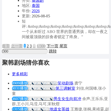
分类:
泰国剧
地区:
泰国
年份:
2026
更新:
2026-08-05
短
评: &nbsp;&nbsp;&nbsp;&nbsp;&nbsp;&nbsp;&nbsp;&
一个从未听过 ABO 世界的普通男孩，却在一夜之
间被最顶级的掠食者锁定了终身。”
首页
上
一
页
1
2
3
...
1/300
下
一
页
尾页
跳转
聚韩剧场猜你喜欢
更多精彩
8909播放
更新2002600423
笑动剧场
龚宁
9031播放
更新202600417
第三调解室
刘佳,何国锋,张小
童
3607播放
更新20260805
男生女生向前冲
余声,王乐乐,亚
群,王小川,马滢,马可,宋秋熠
1315播放
更新第24集
地道女英雄
王雅捷,张桐,果靖霖,赵