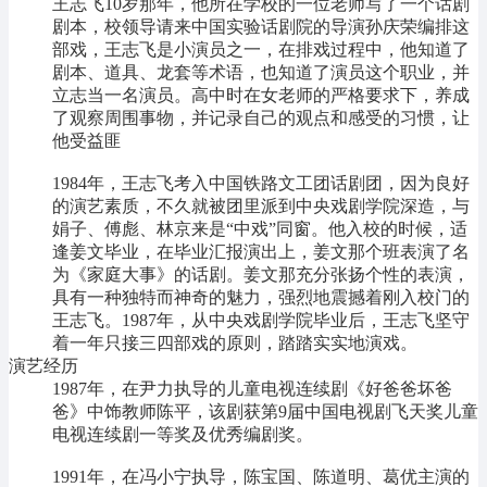
王志飞10岁那年，他所在学校的一位老师写了一个话剧
剧本，校领导请来中国实验话剧院的导演孙庆荣编排这
部戏，王志飞是小演员之一，在排戏过程中，他知道了
剧本、道具、龙套等术语，也知道了演员这个职业，并
立志当一名演员。高中时在女老师的严格要求下，养成
了观察周围事物，并记录自己的观点和感受的习惯，让
他受益匪
1984年，王志飞考入中国铁路文工团话剧团，因为良好
的演艺素质，不久就被团里派到中央戏剧学院深造，与
娟子、傅彪、林京来是“中戏”同窗。他入校的时候，适
逢姜文毕业，在毕业汇报演出上，姜文那个班表演了名
为《家庭大事》的话剧。姜文那充分张扬个性的表演，
具有一种独特而神奇的魅力，强烈地震撼着刚入校门的
王志飞。1987年，从中央戏剧学院毕业后，王志飞坚守
着一年只接三四部戏的原则，踏踏实实地演戏。
演艺经历
1987年，在尹力执导的儿童电视连续剧《好爸爸坏爸
爸》中饰教师陈平，该剧获第9届中国电视剧飞天奖儿童
电视连续剧一等奖及优秀编剧奖。
1991年，在冯小宁执导，陈宝国、陈道明、葛优主演的