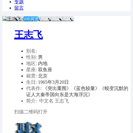
专题
留言
508浏览
2019-09-25 04:00
王志飞
别名:
性别:
男
地区:
内地
星座:
双鱼座
籍贯:
北京
生日:
1965年3月20日
代表作:
《突出重围》《蓝色较量》《蜕变沉默的
证人大秦帝国向东是大海浮沉》
简介: 中文名 王志飞
扫描二维码打开