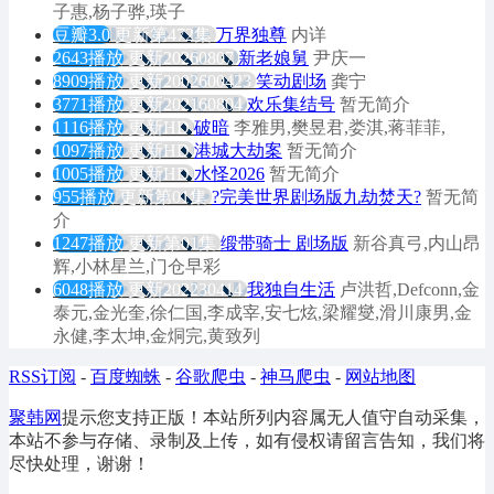
子惠,杨子骅,瑛子
豆瓣3.0
更新第472集
万界独尊
内详
2643播放
更新20260807
新老娘舅
尹庆一
8909播放
更新2002600423
笑动剧场
龚宁
3771播放
更新202160804
欢乐集结号
暂无简介
1116播放
更新HD
破暗
李雅男,樊昱君,娄淇,蒋菲菲,
1097播放
更新HD
港城大劫案
暂无简介
1005播放
更新HD
水怪2026
暂无简介
955播放
更新第01集
?完美世界剧场版九劫焚天?
暂无简
介
1247播放
更新第01集
缎带骑士 剧场版
新谷真弓,内山昂
辉,小林星兰,门仓早彩
6048播放
更新202230414
我独自生活
卢洪哲,Defconn,金
泰元,金光奎,徐仁国,李成宰,安七炫,梁耀燮,滑川康男,金
永健,李太坤,金烔完,黄致列
RSS订阅
-
百度蜘蛛
-
谷歌爬虫
-
神马爬虫
-
网站地图
聚韩网
提示您支持正版！本站所列内容属无人值守自动采集，
本站不参与存储、录制及上传，如有侵权请留言告知，我们将
尽快处理，谢谢！