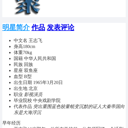
明星简介
作品
发表评论
中文名
王志飞
身高
180cm
体重
70kg
国籍
中华人民共和国
民族
回族
星座
双鱼座
血型
B型
出生日期
1965年3月20日
出生地
北京
职业
影视演员
毕业院校
中央戏剧学院
代表作品
突出重围
蓝色较量
蜕变沉默的证人大秦帝国向
东是大海浮沉
早年经历