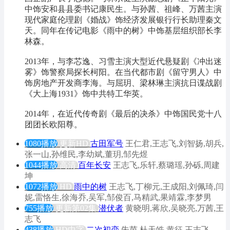
中饰安和县县委书记康民生。与孙茜、祖峰、万茜主演
现代家庭伦理剧《婚战》饰经济发展银行行长助理秦文
天。同年在传记电影《雨中的树》中饰基层组织部长李
林森。
2013年，与李芯逸、习雪主演大型近代悬疑剧《冲出迷
雾》饰警察局探长柯阳。在当代都市剧《留守男人》中
饰房地产开发商李海。与屈玥、梁林琳主演抗日谍战剧
《大上海1931》饰中共特工华英。
2014年，在近代传奇剧《最后的决杀》中饰国民党十八
团团长欧阳尊。
1080播放
更新HD
古田军号
王仁君,王志飞,刘智扬,胡兵,
张一山,孙维民,李幼斌,董玥,邹先煜
1044播放
高清
百年长安
王志飞,乐轩,蔡璐瑶,孙砾,周建
坤
1072播放
HD
雨中的树
王志飞,丁柳元,王成阳,刘佩琦,闫
妮,雷恪生,徐海乔,吴军,邹俊百,马精武,果靖霖,李梦男
755播放
更新第02集
潜伏者
黄晓明,蒋欣,吴晓亮,万茜,王
志飞
438播放
HD中字
二次初恋
朱茵,杜天皓,黄征,王志飞