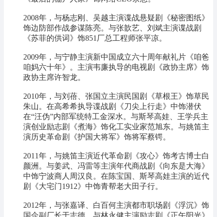
2008年，与杨志刚、吴越主演谍战悬疑剧《秘密图纸》
饰边防部作战参谋陈亮。与张歆艺、刘斌主演谍战剧
《苏菲的供词》饰851厂总工程师张平凉。
2009年，与宁静主演新中国成立六十周年献礼片《咱爸
咱妈六十年》。主演韦廉执导的电视剧《政协主席》饰
政协主席许智龙。
2010年，与刘蓓、张国立主演民国剧《草根王》饰草民
朱山。在高希希执导谍战剧《刀尖上行走》中饰潜伏
在“汪伪”内部军统特工金深水。与斯琴高娃、王学兵主
演创业励志剧《煮海》饰化工实业家范旭东。与姚笛主
演历史革命剧《护国大将军》饰将军蔡锷。
2011年，与姚笛主演近代革命剧《攻心》饰考古博士白
颜洲。与姜武、冯雷等主演年代商战剧《向东是大海》
中饰宁波商人周汉良。在陈宝国、斯琴高娃主演的近代
剧《大宅门1912》中饰青帮老大田子行。
2012年，与张嘉译、白百何主演都市职场剧《浮沉》饰
国企副厂长于志德。与林永健主演励志剧《正午阳光》