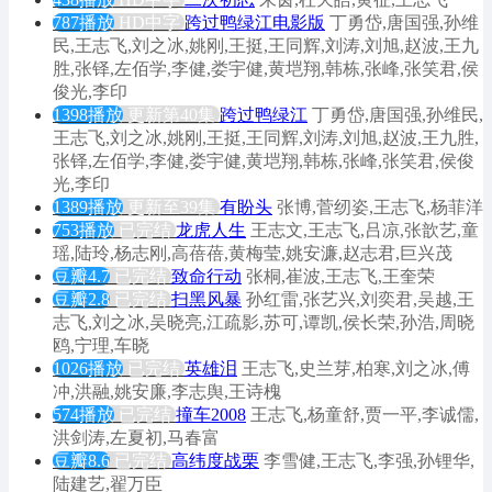
787播放
HD中字
跨过鸭绿江电影版
丁勇岱,唐国强,孙维
民,王志飞,刘之冰,姚刚,王挺,王同辉,刘涛,刘旭,赵波,王九
胜,张铎,左佰学,李健,娄宇健,黄垲翔,韩栋,张峰,张笑君,侯
俊光,李印
1398播放
更新第40集
跨过鸭绿江
丁勇岱,唐国强,孙维民,
王志飞,刘之冰,姚刚,王挺,王同辉,刘涛,刘旭,赵波,王九胜,
张铎,左佰学,李健,娄宇健,黄垲翔,韩栋,张峰,张笑君,侯俊
光,李印
1389播放
更新至39集
有盼头
张博,菅纫姿,王志飞,杨菲洋
753播放
已完结
龙虎人生
王志文,王志飞,吕凉,张歆艺,童
瑶,陆玲,杨志刚,高蓓蓓,黄梅莹,姚安濂,赵志君,巨兴茂
豆瓣4.7
已完结
致命行动
张桐,崔波,王志飞,王奎荣
豆瓣2.8
已完结
扫黑风暴
孙红雷,张艺兴,刘奕君,吴越,王
志飞,刘之冰,吴晓亮,江疏影,苏可,谭凯,侯长荣,孙浩,周晓
鸥,宁理,车晓
1026播放
已完结
英雄泪
王志飞,史兰芽,柏寒,刘之冰,傅
冲,洪融,姚安廉,李志舆,王诗槐
574播放
已完结
撞车2008
王志飞,杨童舒,贾一平,李诚儒,
洪剑涛,左夏初,马春富
豆瓣8.6
已完结
高纬度战栗
李雪健,王志飞,李强,孙锂华,
陆建艺,翟万臣