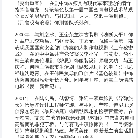
《突出重围》，在剧中饰A师具有现代军事理念的青年
指挥官唐龙，凭该角色获第一届中国金鹰电视艺术节观
众喜爱的男配角。与杜志国、达达、李歌主演刑侦剧
《刑警没有浪漫》饰刑警队长孙剑。
2000年，与刘之冰、王奎荣主演古装剧《魂断太平》饰
淮军统帅李功昌。与张康尔、丁嘉元、向梅主演第一部
表现我国国家安全部门办案的大制作电视剧《上海秘密
战》，在剧中中饰共产党侦察员李小光。与黄奕、詹小
楠主演家庭伦理剧《妒忌》饰服装设计师段大功。与王
庆祥、何晴主演都市生活剧《游戏规则》饰电子公司总
经理沈尼青。在王伟民执导的刑侦片《蓝色较量》中饰
边防海警缉私艇艇长方舟。同年与叶静、剧雪主演情感
电影《爱上新世纪》。
2001年，在陆剑民、储智博、张延主演军旅剧《导弹旅
长》饰导弹设计工程师何涛。与巫刚、宁静、傅彪主演
侦探悬疑剧《暴风法庭》饰幽默风趣的检察官童涛。在
辛柏青、艾东 主演的侦探悬疑剧《救赎》中饰高素质和
高智商的罪犯丁桥。与何赛飞主演惊悚剧《十三号摄影
棚》饰电视剧编剧马建。与奚美娟、谭珊珊主演生活剧
《最后的棚户人家》饰网络CEO余恩。