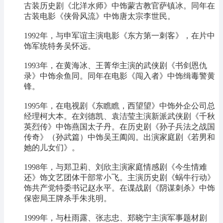
古装历史剧《北洋水师》中饰蒙古教官萨镇冰。同年在
古装电影《侠骨风流》中饰唐太宗李世民。
1992年，与申军谊主演电影《东方第一刺客》，在片中
饰军统特务吴怀远。
1993年，在黄海冰、王菁华主演的武侠剧《书剑恩仇
录》中饰余鱼同。同年在电影《闯入者》中饰缉毒警黄
锋。
1995年，在电视剧《东瞧瞧，西望望》中饰外企公司总
经理柯大本。在刘德凯、袁洁莹主演新派武侠剧《千秋
英烈传》中饰燕国太子丹。在历史剧《孙子兵法之战国
传奇》（孙武篇）中饰吴王阖闾。出演家庭剧《若男和
她的儿女们》。
1998年，与郑卫莉、刘欣主演家庭情感剧《今生情难
还》饰文艺团体干部常小飞。主演历史剧《蜗牛行动》
饰共产党特委书记赵永平。在谍战剧《阴谋刺杀》中饰
保密局王牌杀手朱兆明。
1999年，与杜雨露、张志忠、郑晓宁主演军事题材剧