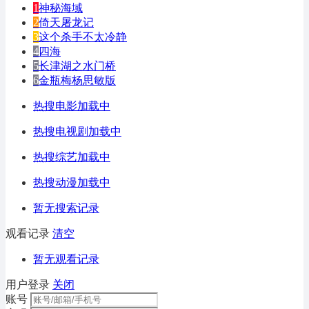
1
神秘海域
2
倚天屠龙记
3
这个杀手不太冷静
4
四海
5
长津湖之水门桥
6
金瓶梅杨思敏版
热搜电影加载中
热搜电视剧加载中
热搜综艺加载中
热搜动漫加载中
暂无搜索记录
观看记录
清空
暂无观看记录
用户登录
关闭
账号