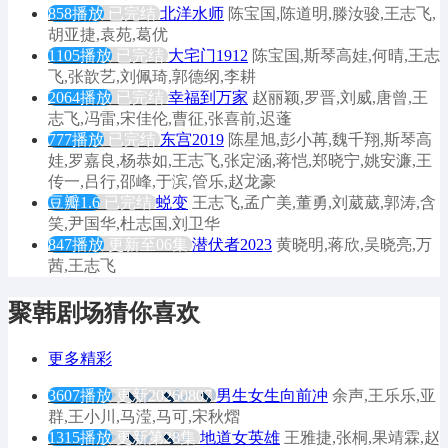
858播放
已完结
北洋水师
陈宝国,陈道明,滕汝骏,王志飞,
胡亚捷,袁苑,葛优
1105播放
已完结
大宅门1912
陈宝国,斯琴高娃,何晴,王志
飞,张歆艺,刘佩琦,郭德纲,李耕
2064播放
已完结
幸福到万家
赵丽颖,罗晋,刘威,唐曾,王
志飞,冯雷,宋佳伦,曹征,张喜前,迟蓬
777播放
已完结
东宫2019
陈星旭,彭小苒,魏千翔,斯琴高
娃,罗嘉良,杨恭如,王志飞,张定涵,蒋恺,郑晓宁,姚安濂,王
传一,吕行,邵峰,于滨,管乐,赵龙豪
豆瓣1.6
已完结
蜕变
王志飞,孟广美,董勇,刘葳葳,郭涛,含
笑,尹国华,杜志国,刘卫华
847播放
更新至06集
潜伏者2023
黄晓明,蒋欣,吴晓亮,万
茜,王志飞
聚韩剧场猜你喜欢
更多精彩
3607播放
更新20260807
男生女生向前冲
余声,王乐乐,亚
群,王小川,马滢,马可,宋秋熠
1315播放
更新第28集
地道女英雄
王雅捷,张桐,果靖霖,赵