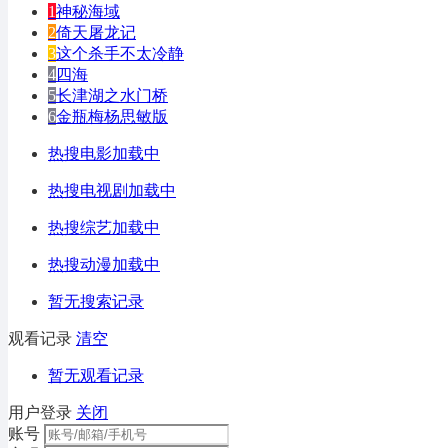
1
神秘海域
2
倚天屠龙记
3
这个杀手不太冷静
4
四海
5
长津湖之水门桥
6
金瓶梅杨思敏版
热搜电影加载中
热搜电视剧加载中
热搜综艺加载中
热搜动漫加载中
暂无搜索记录
观看记录
清空
暂无观看记录
用户登录
关闭
账号