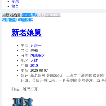
专题
留言
2643播放
更新20260806
查看详情
立即播放
新老娘舅
主演:
尹庆一
导演:
未知
分类:
内地综艺
地区:
大陆
年份:
2010
更新:
2026-08-07
短评: 新老娘舅 是由SMG（上海文广新闻传媒
纠纷。节目开播以来，一直受到很高的关注。或许
扫描二维码打开