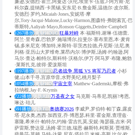
廉逊,安德烈·霍兰,阿曼达·沃伦,埃里卡·伍兹,J·阿方斯·尼
科尔森,提纳西·卡黑锡,安东尼·B.詹金斯,温德尔·皮尔斯,
安德烈·罗约,Micaiah·Jones,安妮塔·摩
尔,Tory·Jacqui·Malone,Lucky·Harmon,图森特·弗朗索瓦·巴
蒂斯特,Aaliyah·Mayo,Ronson·Giggetts,Deirdre·Campbell
1267播放
更新HDTC
狂暴对峙
本·福斯特,谢琳·伍德蕾,
阿兰·里奇森,巴勃罗·施瑞博尔,拉斐尔·塞布里恩,本·麦肯
锡,多米尼克·博加特,米斯特·菲茨杰拉德,丹尼斯·法尼,奥
列格·亚历山大罗维奇,莱昂内尔·博伊斯,汤姆·约翰逊,阿
马尔·查达-帕特尔,斯科特·沃格尔,伊万·阿马罗·布隆,鲍勃
·莱斯扎克,彼得·爱泼斯坦
1197播放
更新HD
忍者战争 黑狐 VS 将军乃忍者
小杉
健,山本千寻,宫原华音,水野美纪,桃月梨子
1054播放
更新HD
宇宙主宰
Matthew·Gademski,摩根·弗
拉纳根,Jay·F.·Krymis
722播放
更新HD
万圣夜之女
马克斯·马蒂尼,凯丽?考恩,
琳达·珀儿
591播放
更新TC
奥德赛2026
李威尹,罗伯特·帕丁森,露皮
塔·尼永奥,杰西·加西亚,乔·博恩瑟,科里·霍金斯,查理兹·
塞隆,希米什·帕特尔,约翰·雷吉扎莫,安妮·海瑟薇,吉米·冈
萨雷斯,赞达亚,汤姆·霍兰德,瑞恩·赫斯特,柯斯莫·贾维斯,
萨曼莎·莫顿,马特·达蒙,尼克·塔拉贝,米娅·高斯,比尔·欧