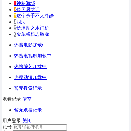
1
神秘海域
2
倚天屠龙记
3
这个杀手不太冷静
4
四海
5
长津湖之水门桥
6
金瓶梅杨思敏版
热搜电影加载中
热搜电视剧加载中
热搜综艺加载中
热搜动漫加载中
暂无搜索记录
观看记录
清空
暂无观看记录
用户登录
关闭
账号