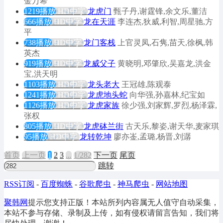
金万希
1219播放
HD中字
龙虎门
甄子丹,谢霆锋,余文乐,董洁
666播放
HD中字
龙在天涯
李连杰,狄威,利智,周星驰,方
平
738播放
HD中字
龙门客栈
上官灵凤,石隽,苗天,徐枫,韩
英杰
919播放
HD中字
龙威父子
黄晓明,邓肇欣,吴嘉龙,洪金
宝,洪天明
1103播放
HD中字
龙头老大
王冠雄,陈观泰
1241播放
HD中字
龙虎地头蛇
向华强,孙嘉林,纪宝如
1126播放
HD中字
龙虎家族
徐少强,刘家辉,罗烈,杨泽霖,
张权
805播放
HD中字
龙虎砵兰街
古天乐,黎姿,谢天华,麦家琪
95播放
HD中字
龙转乾坤
廖亦崟,孟璐,杨晋,刘潺
首页
上
一
页
1
2
3
...
1/282
下
一
页
尾页
跳转
RSS订阅
-
百度蜘蛛
-
谷歌爬虫
-
神马爬虫
-
网站地图
聚韩网
提示您支持正版！本站所列内容属无人值守自动采集，
本站不参与存储、录制及上传，如有侵权请留言告知，我们将