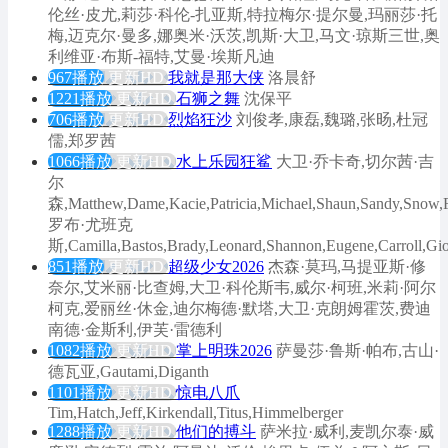
伦丝·皮尤,莉莎·科伦-扎亚斯,特拉梅尔·提尔曼,玛丽莎·托
梅,迈克尔·曼多,娜奥米·沃茨,凯斯·大卫,马文·琼斯三世,奥
利维亚·布斯-福特,艾曼·埃斯凡迪
967播放
更新HD
我就是那大侠
洛晨舒
1221播放
更新HD
石狮之舞
沈保平
706播放
更新HD
烈焰狂沙
刘俊孝,康磊,魏璐,张旸,杜冠
儒,郑罗茜
1066播放
更新HD
水上乐园狂鲨
大卫·乔卡奇,切尔茜·吉
尔
森,Matthew,Dame,Kacie,Patricia,Michael,Shaun,Sandy,Snow,F
罗布·尤班克
斯,Camilla,Bastos,Brady,Leonard,Shannon,Eugene,Carroll,G
851播放
更新HD
超级少女2026
杰森·莫玛,马提亚斯·修
奈尔,艾米丽·比查姆,大卫·科伦斯韦,威尔·柯班,米莉·阿尔
柯克,爱丽丝·休金,迪尔梅德·默塔,大卫·克朗姆霍茨,费迪
南德·金斯利,伊芙·雷德利
1082播放
更新HD
掌上明珠2026
萨曼莎·鲁斯·帕布,古山·
德瓦亚,Gautami,Diganth
1101播放
更新HD
惊电八爪
Tim,Hatch,Jeff,Kirkendall,Titus,Himmelberger
1288播放
更新HD
他们的搏斗
萨米拉·威利,麦凯尔泰·威