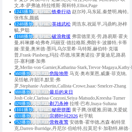
文,本·萨弗迪,特拉维斯·斯科特,Elliot,Page
1243播放
更新HD
铁拳行动
赵尔玲,马东延,秦楚明,梅铃,
张伟东,颜嫣
1248播放
更新HD
英雄武松
周浩东,祝延平,冯鼎昀,孙梓
毓,尹聪
1168播放
更新HD
破浪救援
弗雷德里克·劳,路易斯·霍夫
曼,科琳娜·哈弗奇,玛丽亚·德拉格斯,弗朗卡·波滕特,卡蒂
娅·里曼,奥米德·墨玛,乌尔里希·马特斯,赫伯特·克瑙
普,Frank·Plasberg,玛拉·昂德,埃莱奥诺拉·罗曼迪尼,路易
莎-塞利娜·加弗
龙,Merlin·von·Garnier,Katharina·Stark,Trevor·Magaya,Kathy
560播放
更新HD
危险地带
马克·奥布莱恩,威廉·菲克纳,
吴恬敏,许韶洋,默里·弗
罗,Stephanie·Aubertin,Callista·Crowe,Isaac·Smelcer-Zhang
888播放
更新HD
最后的末日
Josh·Cole,Clarissa·Cozzoni,Seiya·Matsudo,Kreesha·Turner
929播放
更新HD
剃刀杀神
拉维·巴布,Inaya·Sultana
1101播放
更新HD
秘密拼图
黄子腾,张暖雅,田璐,关爱妮
831播放
更新HD
宗师叶问2026
杜宇航
752播放
更新HD
营救夜莺
安德鲁·霍华德,杰森·帕特里
克,Darren·Burridge,丹尼尔·伯哈特,拉莫尼卡·加勒特,林德·