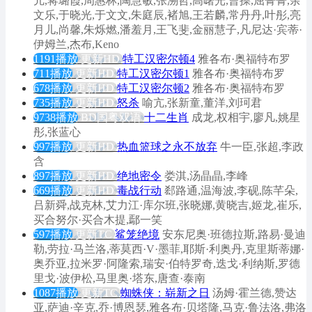
亢,蒋璐霞,周惠林,陶慧敏,张溯哲,高曙光,曹操,屈菁菁,余
文乐,于晓光,于文文,朱庭辰,褚旭,王若麟,常丹丹,叶彤,亮
月儿,尚馨,朱烁燃,潘羞月,王飞斐,金丽慧子,凡尼达·宾蒂·
伊姆兰,杰布,Keno
1191播放
更新HD
特工汉密尔顿4
雅各布·奥福特布罗
711播放
更新HD
特工汉密尔顿1
雅各布·奥福特布罗
678播放
更新HD
特工汉密尔顿2
雅各布·奥福特布罗
735播放
更新HD
怒杀
喻亢,张新童,董洋,刘珂君
9738播放
BD国粤双语
十二生肖
成龙,权相宇,廖凡,姚星
彤,张蓝心
997播放
更新HD
热血篮球之永不放弃
牛一臣,张超,李政
含
897播放
更新HD
绝地密令
娄淇,汤晶晶,李峰
669播放
更新HD
毒战行动
郄路通,温海波,李砚,陈芊朵,
吕新舜,战克林,艾力江·库尔班,张晓娜,黄晓吉,姬龙,崔乐,
买合努尔·买合木提,鄢一笑
597播放
更新TC
鲨笼绝境
安东尼奥·班德拉斯,路易·曼迪
勒,劳拉·马兰洛,蒂莫西·V·墨菲,耶斯·利奥丹,克里斯蒂娜·
奥乔亚,拉米罗·阿隆索,瑞安·伯特罗奇,迭戈·利纳斯,罗德
里戈·波伊松,马里奥·塔东,唐查·泰南
1087播放
更新TC
蜘蛛侠：崭新之日
汤姆·霍兰德,赞达
亚,萨迪·辛克,乔·博恩瑟,雅各布·贝塔隆,马克·鲁法洛,弗洛