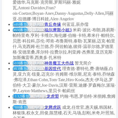
爱德华,马克斯·克劳斯,罗斯玛丽·雅妮
瓦,Antoni·Davidov,Fran?
ois·Coetzer,Boyan·Anev,Danny·Augustus,Delly·Allen,玛丽
亚-拉德娜·博日科娃,Alen·Angelov
646播放
更新HD
青丘奇缘
何蓝逗,辰亦儒
969播放
更新HD
福尔摩斯小姐3
米莉·波比·布朗,路易斯·
帕特里奇,亨利·卡维尔,海伦娜·伯翰·卡特,希米什·帕特尔,
贝恩·科拉科,莎伦·邓肯-布鲁斯特,泰勒·瓦莱丽,迈克·帕里
什,马克西姆·杜兰德,乔·阿佐帕迪,彼得·温菲尔德,罗德里
格·安德里桑,库尔特·拉费尔拉,利亚姆·杰弗里,亚历克斯·
加斯佩雷蒂,西奥多·扎米特
610播放
更新HD
神兽魔王大作战
暂无简介
983播放
更新HD
基因世代
理查德·赛特伦,费·唐纳薇,白
灵,亚力克·纽曼,迈克尔·肖姆斯·维尔斯,尼克·泰特,乔纳森
·弗垃泽,Ethan·Cohn,Tom·Tate,Hiro·Koda,杰夫·伊马达,罗
伯特·大卫·豪尔,Joe·Davis,汉斯·雷斯,迪娜·罗森梅尔,派瑞·
申,Layton·Matthews,里贝卡·帕莉丝
1132播放
HD中字
龙虎盟
约翰·韦恩,罗伯特·米彻姆,詹姆
斯·肯恩
788播放
HD中字
龙腾虎跃
成龙,任世官,惠天赐,韩国材,
林银珠,权永文,田俊,陈慧楼,石天,马场,彭刚,米奇,叶照旭,