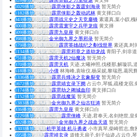
628播放
已完结
霹雳异数之万里征途
黄文择
1029播放
已完结
霹雳侠影之轰霆剑海录
暂无简介
1182播放
已完结
霹雳侠影之轰动武林
黄文择口白
943播放
已完结
霹雳战元史之天竞鏖锋
素還真,葉小釵,
800播放
已完结
霹雳震寰宇之兵甲龙痕
黄文择
609播放
已完结
霹雳九皇座
黄文择口白
398播放
已完结
金光御九界之墨邪录
暂无简介
879播放
更新第55集
霹雳英雄战纪之刜伐世界
素还真,时
1134播放
更新第26集
霹雳邪章之道劫龙战
青阳子,剑非道
751播放
全13集
霹雳天机2仙魔决
暂无简介
970播放
全25集
霹雳天机
天迹,太曦神照,伐楼那,解璇玑,
618播放
已完结
小倩
林海峰,袁咏仪,杨采妮,黎瑞恩,葛民辉
1336播放
全42集
霹雳兵烽决之玄象裂变
暂无简介
1672播放
全28集
霹雳靖玄录下阕
占云巾,琴狐,疏楼龙宿,
1174播放
全26集
霹雳劫之阇城血印
黄文择口白
1152播放
全40集
霹雳战魔策
暂无简介
1383播放
全64集
金光御九界之仙古狂涛
暂无简介
936播放
全50集
霹雳九皇座
黄文择口白
1229播放
更新至24集
霹雳侠峰
天迹,君奉天,名剑绝世,皇
402播放
更新至24集
金光御九界之战血天道
暂无简介
1303播放
完结
机甲英雄 机斗勇者
小市真琴,柴崎哲志,詹
695播放
完结
霹雳靖玄录
道锋天扇子,剑子仙迹,占云巾,琴