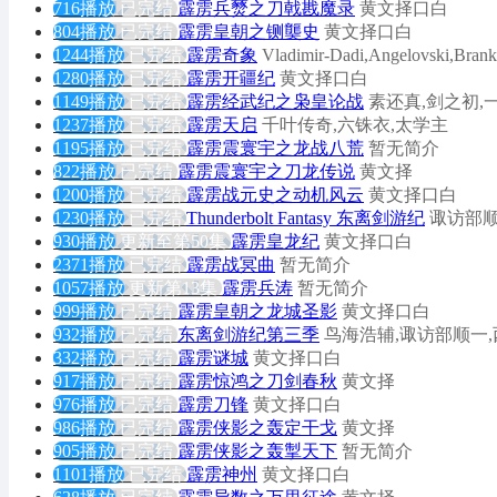
716播放
已完结
霹雳兵燹之刀戟戡魔录
黄文择口白
804播放
已完结
霹雳皇朝之铡龑史
黄文择口白
1244播放
已完结
霹雳奇象
Vladimir-Dadi,Angelovski,Bran
1280播放
已完结
霹雳开疆纪
黄文择口白
1149播放
已完结
霹雳经武纪之枭皇论战
素还真,剑之初,
1237播放
已完结
霹雳天启
千叶传奇,六铢衣,太学主
1195播放
已完结
霹雳震寰宇之龙战八荒
暂无简介
822播放
已完结
霹雳震寰宇之刀龙传说
黄文择
1200播放
已完结
霹雳战元史之动机风云
黄文择口白
1230播放
已完结
Thunderbolt Fantasy 东离剑游纪
诹访部顺
930播放
更新至第50集
霹雳皇龙纪
黄文择口白
2371播放
已完结
霹雳战冥曲
暂无简介
1057播放
更新第13集
霹雳兵涛
暂无简介
999播放
已完结
霹雳皇朝之龙城圣影
黄文择口白
932播放
已完结
东离剑游纪第三季
鸟海浩辅,诹访部顺一
332播放
已完结
霹雳谜城
黄文择口白
917播放
已完结
霹雳惊鸿之刀剑春秋
黄文择
976播放
已完结
霹雳刀锋
黄文择口白
986播放
已完结
霹雳侠影之轰定干戈
黄文择
905播放
已完结
霹雳侠影之轰掣天下
暂无简介
1101播放
已完结
霹雳神州
黄文择口白