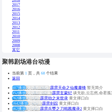
2018
2017
2016
2015
2014
2013
2012
2011
2010
2009
2008
其它
聚韩剧场港台动漫
当前第
1
页，共
68
个结果
返回
607播放
更新第150集
霹雳天命之仙魔鏖锋
暂无简介
952播放
更新至第26集
霹雳玄蒙纪
谈无欲,云忘然,命君孤
762播放
已完结
霹雳劫之末世录
黄文择口白
1642播放
已完结
霹雳剑踪
黄文择口白
662播放
已完结
霹雳兵燹之刀戟戡魔录2
黄文择口白