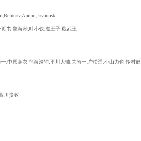
ko,Beninov,Andon,Jovanoski
一页书,擎海潮,叶小钗,魔王子,戢武王
一,中原麻衣,鸟海浩辅,平川大辅,关智一,户松遥,小山力也,铃村健
,西川贵教