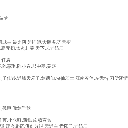
槐破梦
间城主,最光阴,妲眸姬,舍脂多,齐天变
,寂无初,太玄封羲,天下式,静涛君
道轩眉
,陈慧琳,陈小春,郑中基,黄霑
剑子仙迹,道锋天扇子,剑谪仙,侠仙若士,江南春信,左无咎,刀僧还情
剑孤臣,傲剑千秋
雅菁,小仓唯,蔣鐵城,穆宣名
狐,疏楼龙宿,佛剑分说,天道主,青阳子,静涛君