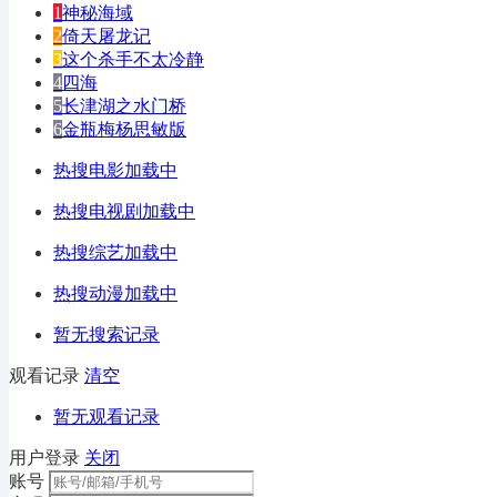
1
神秘海域
2
倚天屠龙记
3
这个杀手不太冷静
4
四海
5
长津湖之水门桥
6
金瓶梅杨思敏版
热搜电影加载中
热搜电视剧加载中
热搜综艺加载中
热搜动漫加载中
暂无搜索记录
观看记录
清空
暂无观看记录
用户登录
关闭
账号