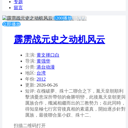
专题
留言
1200播放
已完结
立即播放
霹雳战元史之动机风云
主演:
黄文择口白
导演:
黄强华
分类:
港台动漫
地区:
台湾
年份:
2012
更新:
2026-06-26
短评: 在槐破夢、殊十二聯合之下，胤天皇朝順利
擊潰憂患深所帶領的龠勝明巒，此後胤天皇朝更與
厲族合作，殲滅相繼而出的三教勢力；在此同時，
得知皇極七行宮背後真相的素還真，開始逐步針對
厲族，最後聯合葉小釵、殊十二、
扫描二维码打开