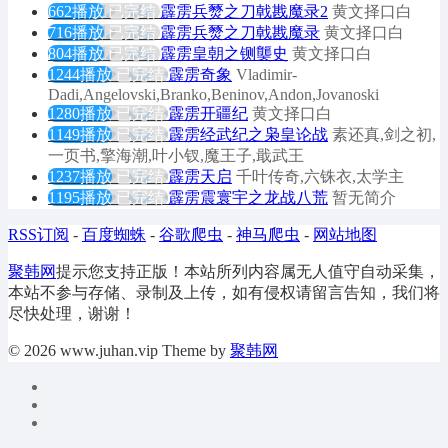
662播放
已完结
霹雳兵燹之刀戟戡魔录2
黄文择口白
716播放
已完结
霹雳兵燹之刀戟戡魔录
黄文择口白
804播放
已完结
霹雳皇朝之铡龑史
黄文择口白
1244播放
已完结
霹雳奇象
Vladimir-
Dadi,Angelovski,Branko,Beninov,Andon,Jovanoski
1280播放
已完结
霹雳开疆纪
黄文择口白
1149播放
已完结
霹雳经武纪之枭皇论战
素还真,剑之初,
一页书,擎海潮,叶小钗,魔王子,戢武王
1237播放
已完结
霹雳天启
千叶传奇,六铢衣,太学主
1195播放
已完结
霹雳震寰宇之龙战八荒
暂无简介
RSS订阅
-
百度蜘蛛
-
谷歌爬虫
-
神马爬虫
-
网站地图
聚韩网
提示您支持正版！本站所列内容属无人值守自动采集，
本站不参与存储、录制及上传，如有侵权请留言告知，我们将
尽快处理，谢谢！
© 2026 www.juhan.vip Theme by
聚韩网