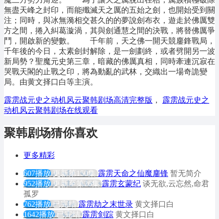
無盡天峰之封印，而能殲滅天之厲的五始之劍，也開始受到關
注；同時，與冰無漪相交甚久的的夢說劍布衣，遊走於佛厲雙
方之間，捲入糾葛漩渦，其與劍通慧之間的決戰，將替佛厲爭
鬥，開啟新的變數。 千年前，天之佛一開天競鏖鋒戰局，
千年後的今日，太素劍封解除，是一劍劃終，或者劈開另一波
新局勢？聖魔元史第三章，暗藏的佛厲真相，同時牽連沉寂在
哭戰天閣的止戰之印，將為動亂的武林，交織出一場奇詭變
局。由黄文择口白等主演。
霹雳战元史之动机风云聚韩剧场高清完整版
，
霹雳战元史之
动机风云聚韩剧场在线观看
聚韩剧场猜你喜欢
更多精彩
607播放
更新第150集
霹雳天命之仙魔鏖锋
暂无简介
952播放
更新至第26集
霹雳玄蒙纪
谈无欲,云忘然,命君
孤罗
762播放
已完结
霹雳劫之末世录
黄文择口白
1642播放
已完结
霹雳剑踪
黄文择口白