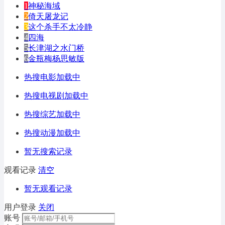
1
神秘海域
2
倚天屠龙记
3
这个杀手不太冷静
4
四海
5
长津湖之水门桥
6
金瓶梅杨思敏版
热搜电影加载中
热搜电视剧加载中
热搜综艺加载中
热搜动漫加载中
暂无搜索记录
观看记录
清空
暂无观看记录
用户登录
关闭
账号