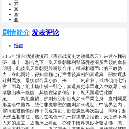
37
38
39
40
剧情简介
发表评论
报错
2012年港台动漫动漫画《霹雳战元史之动机风云》讲述在槐破
夢、殊十二聯合之下，胤天皇朝順利擊潰憂患深所帶領的龠勝
明巒，此後胤天皇朝更與厲族合作，殲滅相繼而出的三教勢
力；在此同時，得知皇極七行宮背後真相的素還真，開始逐步
針對厲族，最後聯合葉小釵、殊十二、劍布衣，成功傾倒七行
宮；而為了阻止騶山棋一野心，素還真更率眾進入中陰界，破
壞騶山棋一陰能，其後在諸多佈計下，胤天國運從此斷
絕。 為阻魔禍，佛劍分說斬斷鬼如來罪業之身，豈料闍魘
那迦暗中施為，致使非魔非聖的血剎如來現世；中陰界之內，
靈狩緞君衡悄然佈下長遠策劃，欲使魔皇再次臨世，同時引起
天佛五相關注，然而在黑色十九一探懺罪之牆後，天之佛不為
人知的過去，逐漸浮上檯面，亦使中陰界微妙牽繫著佛、厲、
魔三方勢力角逐。 為了讓天之厲脫出桎梏，厲族積極破除