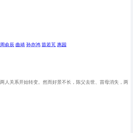
周俞辰
曲靖
孙亦鸿
苗若芃
惠园
良让两人关系开始转变。然而好景不长，陈父去世、苗母消失，两