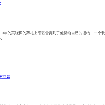
金
了10年的莫晓枫的葬礼上阳艺雪得到了他留给自己的遗物，一个
失
石雪婧