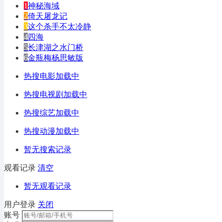
1
神秘海域
2
倚天屠龙记
3
这个杀手不太冷静
4
四海
5
长津湖之水门桥
6
金瓶梅杨思敏版
热搜电影加载中
热搜电视剧加载中
热搜综艺加载中
热搜动漫加载中
暂无搜索记录
观看记录
清空
暂无观看记录
用户登录
关闭
账号