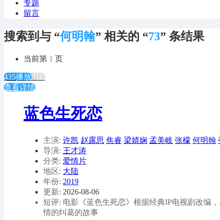
专题
留言
搜索到与 “
何明翰
” 相关的 “
73
” 条结果
当前第
1
页
435播放
HD
查看详情
蓝色生死恋
主演:
许凯
赵露思
焦睿
梁婧娴
孟美岐
张檬
何明翰
导演:
王才涛
分类:
爱情片
地区:
大陆
年份:
2019
更新:
2026-08-06
短评: 电影《蓝色生死恋》根据经典IP电视剧改
情的纠葛的故事