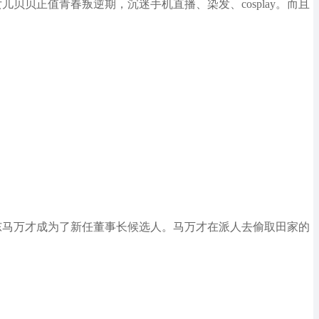
儿贝贝正值青春叛逆期，沉迷手机直播、染发、cosplay。而且
司股东马万才成为了新任董事长候选人。马万才在派人去偷取田家的