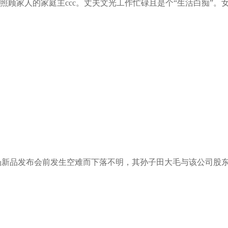
照顾家人的家庭主ccc。丈夫文光工作忙碌且是个“生活白痴”。女
出席一场新品发布会前发生空难而下落不明，其孙子田大毛与该公