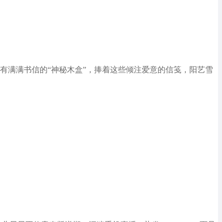
装有满满书信的“神秘木盒”，捧着这些倾注爱意的信笺，阳艺雪