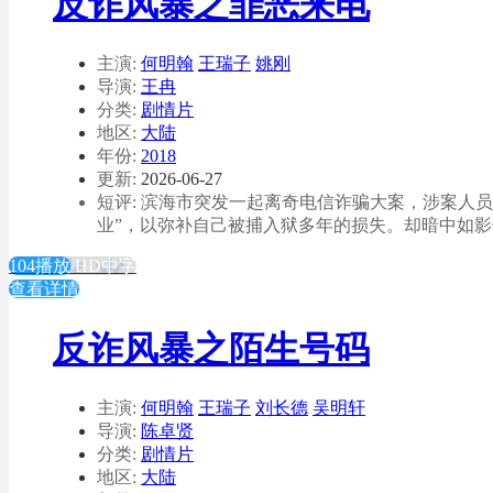
反诈风暴之罪恶来电
主演:
何明翰
王瑞子
姚刚
导演:
王冉
分类:
剧情片
地区:
大陆
年份:
2018
更新:
2026-06-27
短评: 滨海市突发一起离奇电信诈骗大案，涉案人
业”，以弥补自己被捕入狱多年的损失。却暗中如影
104播放
HD中字
查看详情
反诈风暴之陌生号码
主演:
何明翰
王瑞子
刘长德
吴明轩
导演:
陈卓贤
分类:
剧情片
地区:
大陆