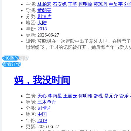
主演:
林柏宏
石安妮
王芊
何明翰
苑琼丹
兰昊宇
刘
导演:
黄朝亮
分类:
剧情片
地区:
大陆
年份:
2018
更新:
2026-06-27
短评: 莫晓枫在一次冒险中出了意外去世，在暗恋
思绪纷飞，尘封的记忆被打开，她后悔当年与爱人
746播放
高清
查看详情
妈，我没时间
主演:
天心
李南星
王丽云
何明翰
舒砚
是元介
管乐
导演:
三木单丹
分类:
剧情片
地区:
中国
年份:
2019
更新:
2026-06-27