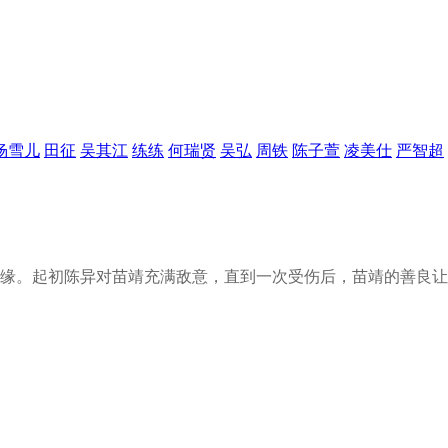
杨雪儿
田征
吴其江
练练
何瑞贤
吴弘
周铁
陈子萱
凌美仕
严智超
识而结缘。起初陈异对苗靖充满敌意，直到一次受伤后，苗靖的善
。