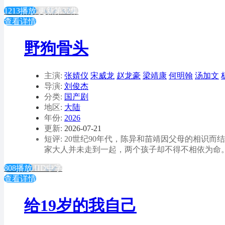
1213播放
更新第32集
查看详情
野狗骨头
主演:
张婧仪
宋威龙
赵龙豪
梁靖康
何明翰
汤加文
导演:
刘俊杰
分类:
国产剧
地区:
大陆
年份:
2026
更新:
2026-07-21
短评: 20世纪90年代，陈异和苗靖因父母的相
家大人并未走到一起，两个孩子却不得不相依为命
808播放
HD中字
查看详情
给19岁的我自己