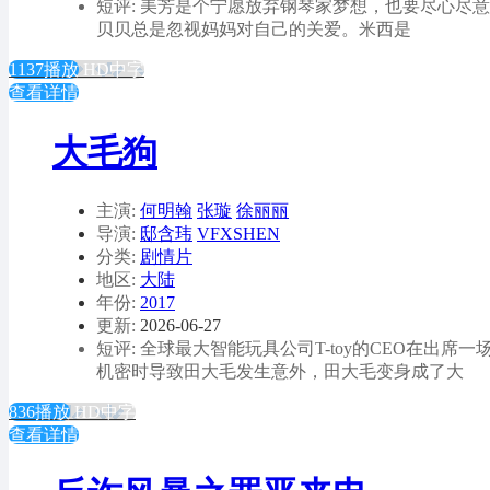
短评: 美芳是个宁愿放弃钢琴家梦想，也要尽心尽意
贝贝总是忽视妈妈对自己的关爱。米西是
1137播放
HD中字
查看详情
大毛狗
主演:
何明翰
张璇
徐丽丽
导演:
邸含玮
VFXSHEN
分类:
剧情片
地区:
大陆
年份:
2017
更新:
2026-06-27
短评: 全球最大智能玩具公司T-toy的CEO在
机密时导致田大毛发生意外，田大毛变身成了大
836播放
HD中字
查看详情