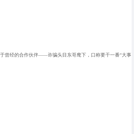
身于曾经的合作伙伴——诈骗头目东哥麾下，口称要干一番“大事