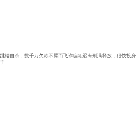
员跳楼自杀，数千万欠款不翼而飞诈骗犯迟海刑满释放，很快投
子