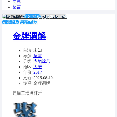
专题
留言
5189播放
更新20260806
立即播放
资源下载
金牌调解
主演:
未知
导演:
章亭
分类:
内地综艺
地区:
大陆
年份:
2017
更新:
2026-08-10
短评: 金牌调解
扫描二维码打开