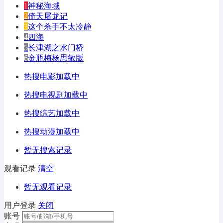
1
神秘海域
2
倚天屠龙记
3
这个杀手不太冷静
4
四海
5
长津湖之水门桥
6
金瓶梅杨思敏版
热搜电影加载中
热搜电视剧加载中
热搜综艺加载中
热搜动漫加载中
暂无搜索记录
观看记录
清空
暂无观看记录
用户登录
关闭
账号