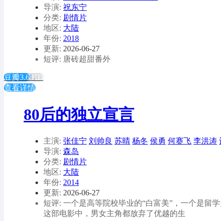
导演:
祝东宁
分类:
剧情片
地区:
大陆
年份:
2018
更新:
2026-06-27
短评: 唐砖超甜番外
豆瓣3.6
HD
查看详情
80后的独立宣言
主演:
张佳宁
刘帅良
苏晴
杨冬
侯勇
何赛飞
李洪涛
导演:
森岛
分类:
剧情片
地区:
大陆
年份:
2014
更新:
2026-06-27
短评: 一个是高等院校毕业的“白富美”，一个是留
这部电影中，男女主角都放弃了优越的生