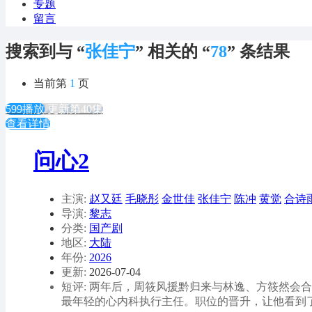
专题
留言
搜索到与 “
张佳宁
” 相关的 “
78
” 条结果
当前第
1
页
599播放
更新第40集
查看详情
问心2
主演:
赵又廷
毛晓彤
金世佳
张佳宁
陈冲
黄觉
合诗
导演:
黎志
分类:
国产剧
地区:
大陆
年份:
2026
更新:
2026-07-04
短评: 两年后，周筱风援黔归来与林逸、方筱然
最年轻的心内科执行主任。职位的晋升，让他看到