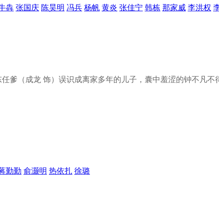
牛犇
张国庆
陈昊明
冯兵
杨帆
黄炎
张佳宁
韩栋
那家威
李洪权
东任爹（成龙 饰）误识成离家多年的儿子，囊中羞涩的钟不凡不得
蒋勤勤
俞灏明
热依扎
徐璐