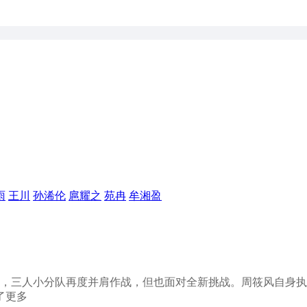
雨
王川
孙浠伦
扈耀之
苑冉
牟湘盈
会合，三人小分队再度并肩作战，但也面对全新挑战。周筱风自身
了更多