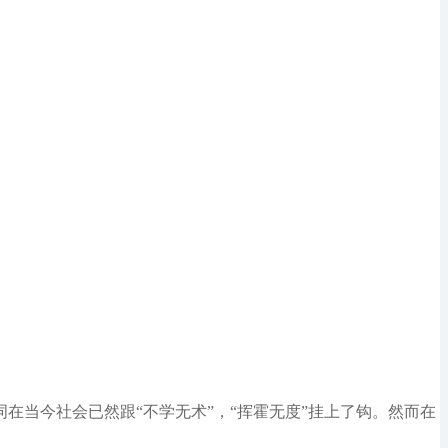
个词在当今社会已然跟“不学无术”，“挥霍无度”挂上了钩。然而在