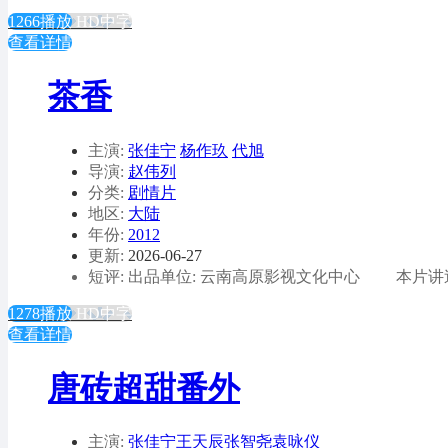
1266播放
HD中字
查看详情
茶香
主演:
张佳宁
杨作玖
代旭
导演:
赵伟列
分类:
剧情片
地区:
大陆
年份:
2012
更新:
2026-06-27
短评: 出品单位: 云南高原影视文化中心 本片
1278播放
HD中字
查看详情
唐砖超甜番外
主演:
张佳宁王天辰张智尧袁咏仪