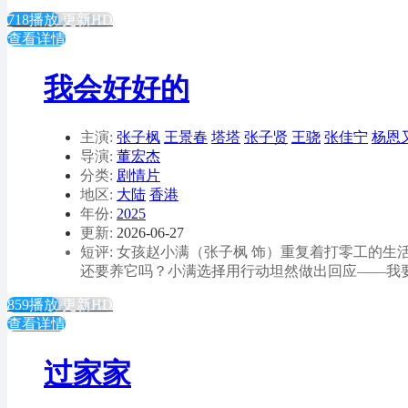
718播放
更新HD
查看详情
我会好好的
主演:
张子枫
王景春
塔塔
张子贤
王骁
张佳宁
杨恩
导演:
董宏杰
分类:
剧情片
地区:
大陆
香港
年份:
2025
更新:
2026-06-27
短评: 女孩赵小满（张子枫 饰）重复着打零工的
还要养它吗？小满选择用行动坦然做出回应——我
859播放
更新HD
查看详情
过家家