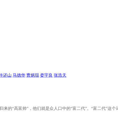
许还山
马德华
曹炳琨
娄宇良
张浩天
学归来的“高富帅”，他们就是众人口中的“富二代”。“富二代”这