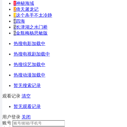
1
神秘海域
2
倚天屠龙记
3
这个杀手不太冷静
4
四海
5
长津湖之水门桥
6
金瓶梅杨思敏版
热搜电影加载中
热搜电视剧加载中
热搜综艺加载中
热搜动漫加载中
暂无搜索记录
观看记录
清空
暂无观看记录
用户登录
关闭
账号