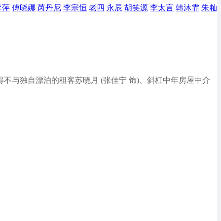
李萍
傅晓娜
芮丹尼
李宗恒
老四
永辰
胡笑源
李太言
韩沐霏
朱籼
不与独自漂泊的租客苏晓月 (张佳宁 饰)、斜杠中年房屋中介