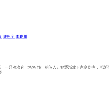
又
陆思宇
李晓川
生活，一只流浪狗（塔塔 饰）的闯入让她逐渐放下家庭伤痛，形
要