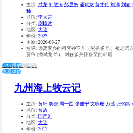
主演:
成龙
刘敏涛
彭昱畅
潘斌龙
黄才伦
刘洋
刘頔
籼
导演:
李太言
分类:
剧情片
地区:
大陆
年份:
2025
更新:
2026-06-27
短评: 远离家乡的租客钟不凡（彭昱畅 饰）被老房
贾爷 (潘斌龙 饰)、对任爹关怀备至的邻居
2791播放
已完结
查看详情
九州海上牧云记
主演:
黄轩
窦骁
周一围
张佳宁
文咏珊
万茜
张钧甯
导演:
曹盾
分类:
国产剧
地区:
大陆
年份:
2017