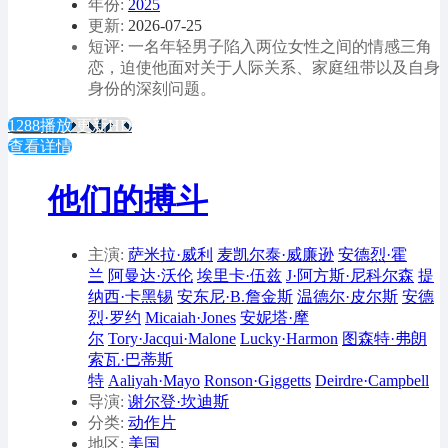
年份:
2025
更新:
2026-07-25
短评: 一名年轻男子陷入两位女性之间的情感三角
恋，迫使他面对关于人际关系、家庭纽带以及自身
身份的深刻问题。
1288播放
更新HD
查看详情
他们的搏斗
主演:
萨米拉·威利
麦凯尔泰·威廉逊
安德烈·霍
兰
阿曼达·沃伦
埃里卡·伍兹
J·阿方斯·尼科尔森
提
纳西·卡黑锡
安东尼·B.詹金斯
温德尔·皮尔斯
安德
烈·罗约
Micaiah·Jones
安妮塔·摩
尔
Tory·Jacqui·Malone
Lucky·Harmon
图森特·弗朗
索瓦·巴蒂斯
特
Aaliyah·Mayo
Ronson·Giggetts
Deirdre·Campbell
导演:
谢尔登·坎迪斯
分类:
动作片
地区:
美国