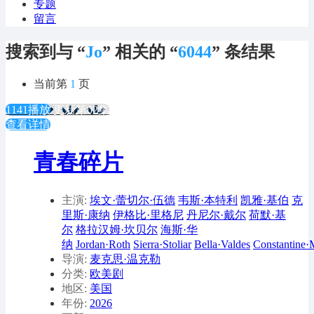
专题
留言
搜索到与 “
Jo
” 相关的 “
6044
” 条结果
当前第
1
页
1141播放
更新第02集
查看详情
青春碎片
主演:
埃文·蕾切尔·伍德
韦斯·本特利
凯雅·基伯
克
里斯·康纳
伊格比·里格尼
丹尼尔·戴尔
荷默·基
尔
格拉汉姆·坎贝尔
海斯·华
纳
Jordan·Roth
Sierra·Stoliar
Bella·Valdes
Constantine·
导演:
麦克思·温克勒
分类:
欧美剧
地区:
美国
年份:
2026