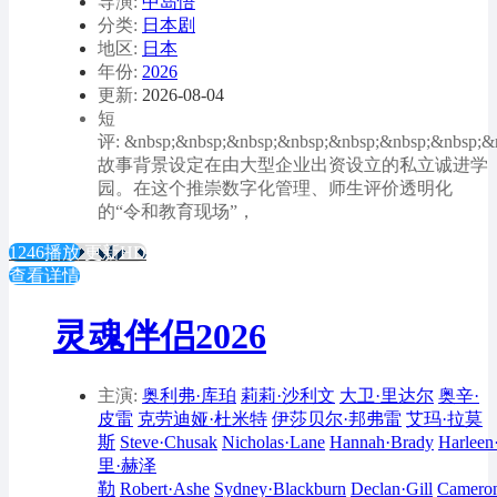
导演:
中岛悟
分类:
日本剧
地区:
日本
年份:
2026
更新:
2026-08-04
短
评: &nbsp;&nbsp;&nbsp;&nbsp;&nbsp;&nbsp;&nbsp;&
故事背景设定在由大型企业出资设立的私立诚进学
园。在这个推崇数字化管理、师生评价透明化
的“令和教育现场”，
1246播放
更新HD
查看详情
灵魂伴侣2026
主演:
奥利弗·库珀
莉莉·沙利文
大卫·里达尔
奥辛·
皮雷
克劳迪娅·杜米特
伊莎贝尔·邦弗雷
艾玛·拉莫
斯
Steve·Chusak
Nicholas·Lane
Hannah·Brady
Harleen
里·赫泽
勒
Robert·Ashe
Sydney·Blackburn
Declan·Gill
Camero