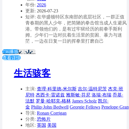
年份:
2026
更新:
2026-07-23
短评: 在华盛顿特区东南部的底层社区，一群正值
青春期的黑人少年，把简陋的拳击馆当成人生避风
港。带领他们的，是有过牢狱经历的前拳手斯利
姆。少年们一边对抗着生活里的贫困、暴力与迷
茫，一边在日复一日的挥拳里打磨自己
736播放
更新HD
查看详情
生活骇客
主演:
查理·科里德-米尔斯
吉尔·温特尼茨
杰克·班
尼特
杰西卡·雷诺兹
雅斯敏·芬尼
洛瑞·布瑞
乔基·
法默
罗曼·哈耶克-格林
James·Scholz
凯尔·
金
Philip·John·Bedwell
Georgie·Fellows
Penelope·Gra
导演:
Ronan·Corrigan
分类:
恐怖片
地区:
英国
美国