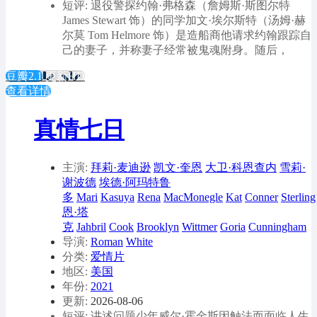
短评: 退役警探约翰·弗格森（詹姆斯·斯图尔特
James Stewart 饰）的同学加文·埃尔斯特（汤姆·赫
尔莫 Tom Helmore 饰）是造船商他请求约翰跟踪自
己的妻子，并称妻子经常被鬼魂附身。随后，
豆瓣2.1
更新HD
查看详情
真情七日
主演:
拜莉·麦迪逊
凯文·奎恩
大卫·科恩查内
雪莉·
谢波德
埃德·阿玛特鲁
多
Mari
Kasuya
Rena
MacMonegle
Kat
Conner
Sterling
恩·塔
克
Jahbril
Cook
Brooklyn
Wittmer
Goria
Cunningham
导演:
Roman
White
分类:
爱情片
地区:
美国
年份:
2021
更新:
2026-08-06
短评: 讲述问题少年威尔·霍金斯因触法而面临人生