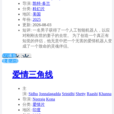
导演:
凯特·多兰
分类:
科幻片
地区:
美国
年份:
2025
更新:
2026-08-03
短评: 一名男子获得了一个人工智能机器人，以应
对刚刚去世的妻子的去世。 为了创造一个真正有
知觉的伴侣，他无意中把一个无害的爱情机器人变
成了一个致命的灵魂伴侣。
925播放
更新HD
查看详情
爱情三角线
主
演:
Sidhu
Jonnalagadda
Srinidhi
Shetty
Raashi
Khanna
导演:
Neeraja
Kona
分类:
爱情片
地区:
印度