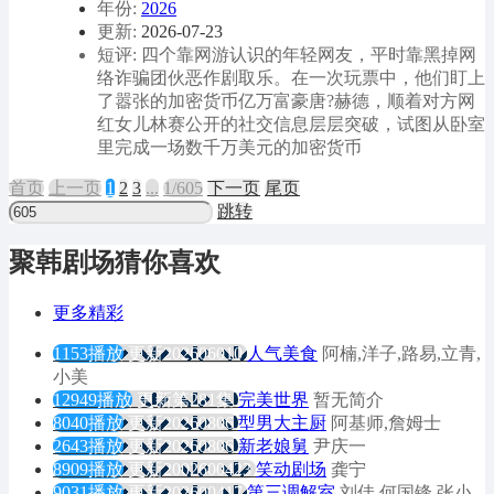
年份:
2026
更新:
2026-07-23
短评: 四个靠网游认识的年轻网友，平时靠黑掉网
络诈骗团伙恶作剧取乐。在一次玩票中，他们盯上
了嚣张的加密货币亿万富豪唐?赫德，顺着对方网
红女儿林赛公开的社交信息层层突破，试图从卧室
里完成一场数千万美元的加密货币
首页
上
一
页
1
2
3
...
1/605
下
一
页
尾页
跳转
聚韩剧场猜你喜欢
更多精彩
1153播放
更新202606010
人气美食
阿楠,洋子,路易,立青,
小美
12949播放
更新第281集
完美世界
暂无简介
8040播放
更新20260806
型男大主厨
阿基师,詹姆士
2643播放
更新20260806
新老娘舅
尹庆一
8909播放
更新2002600423
笑动剧场
龚宁
9031播放
更新202600417
第三调解室
刘佳,何国锋,张小