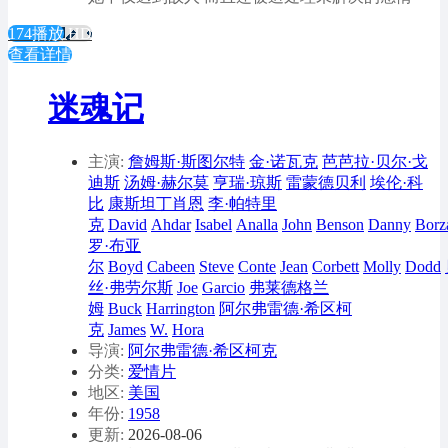
174播放
HD
查看详情
迷魂记
主演:
詹姆斯·斯图尔特
金·诺瓦克
芭芭拉·贝尔·戈
迪斯
汤姆·赫尔莫
亨瑞·琼斯
雷蒙德贝利
埃伦·科
比
康斯坦丁肖恩
李·帕特里
克
David
Ahdar
Isabel
Analla
John
Benson
Danny
Borz
罗·布亚
尔
Boyd
Cabeen
Steve
Conte
Jean
Corbett
Molly
Dodd
丝·弗劳尔斯
Joe
Garcio
弗莱德格兰
姆
Buck
Harrington
阿尔弗雷德·希区柯
克
James
W.
Hora
导演:
阿尔弗雷德·希区柯克
分类:
爱情片
地区:
美国
年份:
1958
更新:
2026-08-06