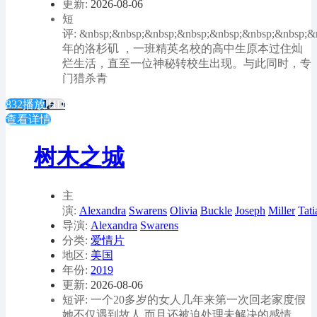
更新:
2026-08-06
短
评: &nbsp;&nbsp;&nbsp;&nbsp;&nbsp;&nbsp;&nbsp;&
年的洛杉矶 ，一班精英名校的高中生原本过住灿
烂生活，直至一位神秘转校生出现。与此同时，专
门猎杀青
832播放
HD
查看详情
树木之城
主
演:
Alexandra
Swarens
Olivia
Buckle
Joseph
Miller
Tati
导演:
Alexandra
Swarens
分类:
爱情片
地区:
美国
年份:
2019
更新:
2026-08-06
短评: 一个20多岁的女人几年来第一次回老家度假
她不仅遇到故人 而且还被迫处理未解决的感情