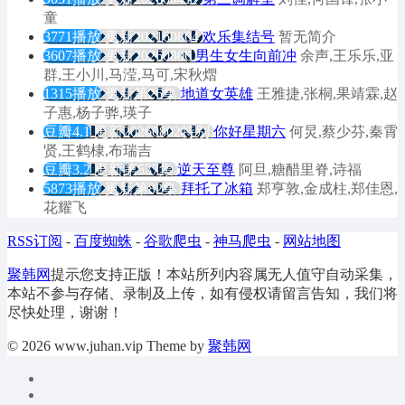
童
3771播放
更新202160804
欢乐集结号
暂无简介
3607播放
更新20260806
男生女生向前冲
余声,王乐乐,亚
群,王小川,马滢,马可,宋秋熠
1315播放
更新第26集
地道女英雄
王雅捷,张桐,果靖霖,赵
子惠,杨子骅,瑛子
豆瓣4.1
更新20260802特别
你好星期六
何炅,蔡少芬,秦霄
贤,王鹤棣,布瑞吉
豆瓣3.2
更新第537集
逆天至尊
阿旦,糖醋里脊,诗福
5873播放
更新第82集
拜托了冰箱
郑亨敦,金成柱,郑佳恩,
花耀飞
RSS订阅
-
百度蜘蛛
-
谷歌爬虫
-
神马爬虫
-
网站地图
聚韩网
提示您支持正版！本站所列内容属无人值守自动采集，
本站不参与存储、录制及上传，如有侵权请留言告知，我们将
尽快处理，谢谢！
© 2026 www.juhan.vip Theme by
聚韩网