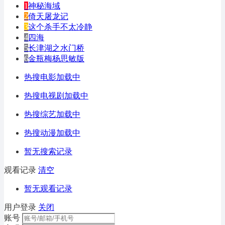
1
神秘海域
2
倚天屠龙记
3
这个杀手不太冷静
4
四海
5
长津湖之水门桥
6
金瓶梅杨思敏版
热搜电影加载中
热搜电视剧加载中
热搜综艺加载中
热搜动漫加载中
暂无搜索记录
观看记录
清空
暂无观看记录
用户登录
关闭
账号