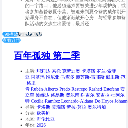
的十字路口，他必须选择要被关进少年观护所，或
者参加基督教夏令营。被迫来到夏令营的威尔刚开
始浑身不自在，但他渐渐敞开心房，与经常参加营
队活动的女孩生出爱情，最后还
898播放
更新第07集
查看详情
百年孤独 第二季
主演:
玛莉达·索托
克劳迪奥·卡塔诺
罗兰·索菲
亚
阿基玛
维尼亚·马查多
赫苏斯-雷耶斯
戴里斯·范
·格里
肯
Rubén·Alberto·Prado·Restrepo
Rashed·Estefenn
安
立奎·波维达
路易斯·费尔南多·吉尔
安吉拉·杜阿尔
特
Cecilia·Ramírez
Leonardo·Aldana·De·Hoyos
Johann
导演:
卡洛斯·莫瑞诺
劳拉·莫拉·奥尔特加
分类:
欧美剧
地区:
哥伦比亚
年份:
2026