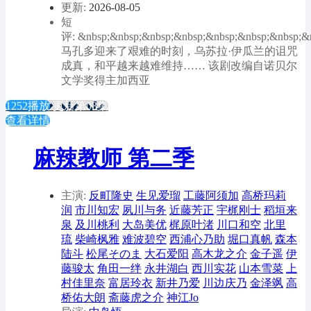
更新:
2026-08-05
短
评: &nbsp;&nbsp;&nbsp;&nbsp;&nbsp;&nbsp;&nbsp;&
马孔多迎来了艰难的时刻，乌苏拉·伊瓜兰的诅咒
成真，和平越来越难维持…… 该剧改编自诺贝尔
文学奖得主加西亚
1252播放
更新第03集
查看详情
麻辣教师 第二季
主演:
反町隆史
生见爱瑠
工藤阿须加
高桥玛莉
润
市川知宏
夙川与务
近藤芳正
宇梶刚士
稻垣来
泉
及川桃利
大岛美优
梶原叶渚
川口和空
北里
琉
柴崎枫雅
难波碧空
西浦心乃助
堀口真帆
森本
陆斗
松尾そのま
大石爱阳
高木龙之介
金子遥
伊
藤骏太
角田一绊
永井湖白
西川实花
山本雪菜
上
村佳里奈
富居玲衣
新井乃爱
川边庆乃
金泽飒
高
桥佑大朗
斋藤虎之介
神江Jo