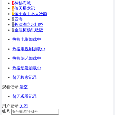
1
神秘海域
2
倚天屠龙记
3
这个杀手不太冷静
4
四海
5
长津湖之水门桥
6
金瓶梅杨思敏版
热搜电影加载中
热搜电视剧加载中
热搜综艺加载中
热搜动漫加载中
暂无搜索记录
观看记录
清空
暂无观看记录
用户登录
关闭
账号