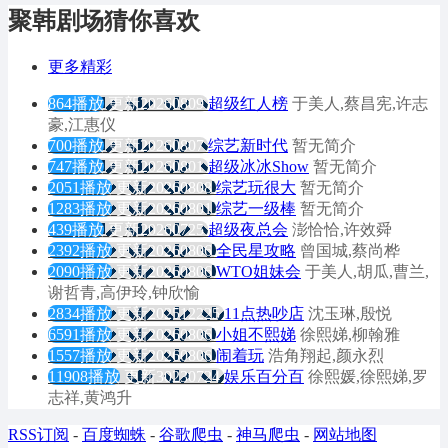
聚韩剧场猜你喜欢
更多精彩
864播放
更新20260809
超级红人榜
于美人,蔡昌宪,许志
豪,江惠仪
700播放
更新20260807
综艺新时代
暂无简介
747播放
更新20260801
超级冰冰Show
暂无简介
2051播放
更新20260808
综艺玩很大
暂无简介
1283播放
更新20260801
综艺一级棒
暂无简介
439播放
更新20260725
超级夜总会
澎恰恰,许效舜
2392播放
更新20260806
全民星攻略
曾国城,蔡尚桦
2090播放
更新20260806
WTO姐妹会
于美人,胡瓜,曹兰,
谢哲青,高伊玲,钟欣愉
2834播放
更新202512225
11点热吵店
沈玉琳,殷悦
6591播放
更新20260806
小姐不熙娣
徐熙娣,柳翰雅
1557播放
更新20260806
闹着玩
浩角翔起,颜永烈
11908播放
更新30230724
娱乐百分百
徐熙媛,徐熙娣,罗
志祥,黄鸿升
RSS订阅
-
百度蜘蛛
-
谷歌爬虫
-
神马爬虫
-
网站地图