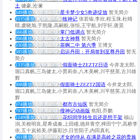
土
健豪,沧澜
849播放
更新第14集
星卡梦少女5奇迹绽放
暂无简介
1035播放
更新第95集
牧神记
张若瑜,李欣,程玉珠,杜晴
晴,虞晓旭,于凯隆,高嗣航,张恒,王宇航,刘宇轩,唐昊
666播放
更新第15集
掌门低调点
暂无简介
896播放
更新第07集
太古神尊
暂无简介
930播放
更新第04集
茶啊二中 第六季
王博文
585播放
更新第19集
启运丹田：开局签到至尊丹田
暂无
简介
1335播放
更新第47集
假面骑士ZEZTZ日语
今井龙太郎,
堀口真帆,三岛健太,小贯莉奈,八木美树,川平慈英,古川雄
辉
908播放
更新第47集
假面骑士ZEZTZ国语
今井龙太郎,
堀口真帆,三岛健太,小贯莉奈,八木美树,川平慈英,古川雄
辉
974播放
更新第202集
都市古仙医
暂无简介
797播放
更新第23集
搜神记动画版
焦阳,乔鹏
1249播放
更新第05集
花织同学转生后还是想干架
福山
润,关根明良,星希成奏,上田瞳,德井青空,稗田宁宁,高桥李
依,五十岚裕美,伊藤彩沙,日笠阳子,内田真礼
561播放
更新第06集
才女的侍从 在满是高岭之花的贵族