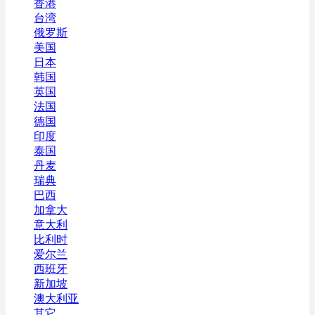
香港
台湾
俄罗斯
美国
日本
韩国
英国
法国
德国
印度
泰国
丹麦
瑞典
巴西
加拿大
意大利
比利时
爱尔兰
西班牙
新加坡
澳大利亚
其它