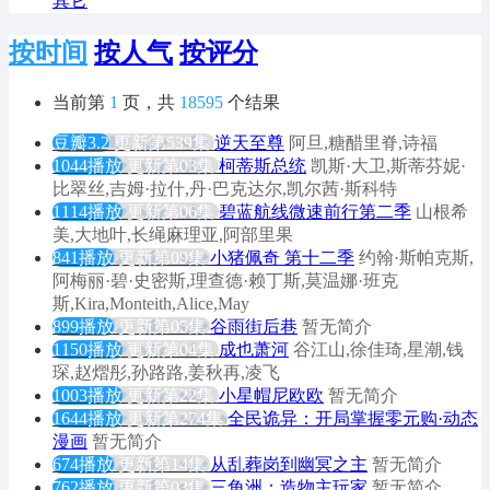
其它
按时间
按人气
按评分
当前第
1
页，共
18595
个结果
豆瓣3.2
更新第539集
逆天至尊
阿旦,糖醋里脊,诗福
1044播放
更新第03集
柯蒂斯总统
凯斯·大卫,斯蒂芬妮·
比翠丝,吉姆·拉什,丹·巴克达尔,凯尔茜·斯科特
1114播放
更新第06集
碧蓝航线微速前行第二季
山根希
美,大地叶,长绳麻理亚,阿部里果
841播放
更新第09集
小猪佩奇 第十二季
约翰·斯帕克斯,
阿梅丽·碧·史密斯,理查德·赖丁斯,莫温娜·班克
斯,Kira,Monteith,Alice,May
899播放
更新第05集
谷雨街后巷
暂无简介
1150播放
更新第04集
成也萧河
谷江山,徐佳琦,星潮,钱
琛,赵熠彤,孙路路,姜秋再,凌飞
1003播放
更新第22集
小星帽尼欧欧
暂无简介
1644播放
更新第274集
全民诡异：开局掌握零元购·动态
漫画
暂无简介
674播放
更新第14集
从乱葬岗到幽冥之主
暂无简介
762播放
更新第03集
三角洲：造物主玩家
暂无简介