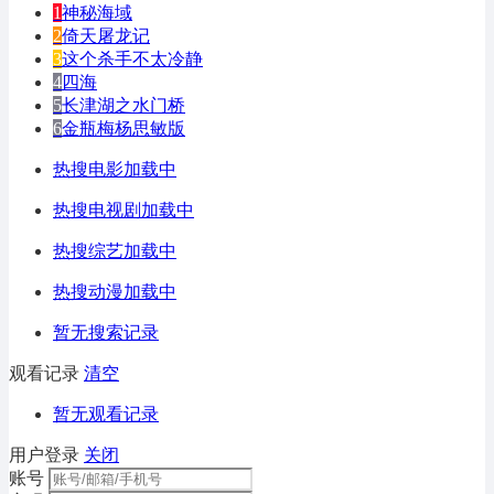
1
神秘海域
2
倚天屠龙记
3
这个杀手不太冷静
4
四海
5
长津湖之水门桥
6
金瓶梅杨思敏版
热搜电影加载中
热搜电视剧加载中
热搜综艺加载中
热搜动漫加载中
暂无搜索记录
观看记录
清空
暂无观看记录
用户登录
关闭
账号