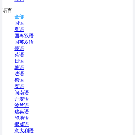
语言
全部
国语
粤语
国粤双语
国英双语
俄语
英语
日语
韩语
法语
德语
泰语
闽南语
丹麦语
波兰语
瑞典语
印地语
挪威语
意大利语