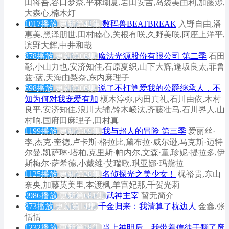
田将吾,谷口梦奈,平林瑚夏,岩田安吉,岛袋美由利,加藤涉,
大森心,楠木灯
1017播放
更新第42集
数码兽BEATBREAK
入野自由,潘
惠美,黑泽朋世,田村睦心,关根有咲,久野美咲,阿座上洋平,
滨野大辉,中井和哉
878播放
更新第06集
魔法光源股份有限公司 第二季
石田
彰,小山力也,安济知佳,石原夏织,山下大辉,逢坂良太,菲鲁
兹·蓝,天海由梨奈,东内麻理子
698播放
更新第06集
说了不打算爱我的公爵继承人，不
知为何对我宠爱有加
榎木淳弥,内田真礼,石川由依,木村
良平,安济知佳,浪川大辅,铃木崚汰,齐藤壮马,石川界人,山
村响,国府田麻理子,田村真
1199播放
更新第09集
我与超人的冒险 第三季
爱丽丝·
李,杰克·奎德,卢卡斯·格拉比,黛布拉·威尔逊,马克斯·迈特
尔曼,凯萨琳·塔柏,克里斯·帕内尔,文森·童,珍妮·提拉多,伊
斯梅尔·萨希德,小戴维·艾瑞歌,琪亚娜·玛黛拉
1125播放
更新第28集
名侦探光之美少女！
梶裕贵,东山
奈央,加藤英美里,本渡枫,羊宫妃那,千贺光莉
9986播放
更新第681集
武神主宰
暂无简介
873播放
更新第14集
千金归来：我清算了枕边人
金鑫,张
恬恬
1232播放
更新第18集
当上神明后，我带着信徒干翻了废