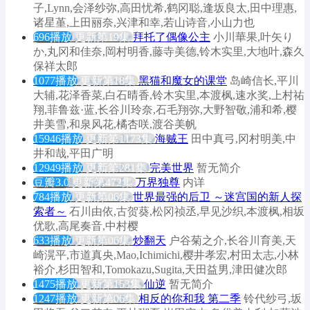
子,Lynn,会泽纱弥,高田忧希,鹤冈聪,逢坂良太,田中理惠,
诸星堇,上田丽奈,兴津和幸,若山诗音,小山力也
696播放
更新第19集
拜托了偶像公主
小川華果,叶矢り
か,丸冈和佳奈,岡村明香,藤寺美德,铃木实里,大地叶,森久
保祥太郎
1077播放
更新第18集
黑猫和魔女的课堂
岛崎信长,平川
大辅,花泽香菜,白石晴香,铃木实里,本渡枫,速水奖,上村祐
翔,菲鲁兹·蓝,长谷川玲奈,石毛翔弥,大野智敬,浦和希,樱
井美雪,和泉风花,橘杏咲,渡谷美帆
15946播放
更新第1173集
海贼王
田中真弓,冈村明美,中
井和哉,平田广明
12949播放
更新第281集
完美世界
暂无简介
豆瓣3.0
更新第472集
万界独尊
内详
784播放
更新第06集
世界最强的后卫 ～迷宫国的新人探
索者～
石川由依,古贺葵,松冈祯丞,早见沙织,本渡枫,相坂
优歌,高尾奏音,中村樱
633播放
更新第06集
炒翻天
户谷菊之介,长谷川育美,天
崎滉平,市道真央,Mao,Ichimichi,樱井孝宏,村田太志,小林
裕介,杉田智和,Tomokazu,Sugita,天田益男,津田健次郎
1475播放
更新第153集
仙逆
暂无简介
1247播放
更新第06集
相反的你和我 第二季
铃代纱弓,坂