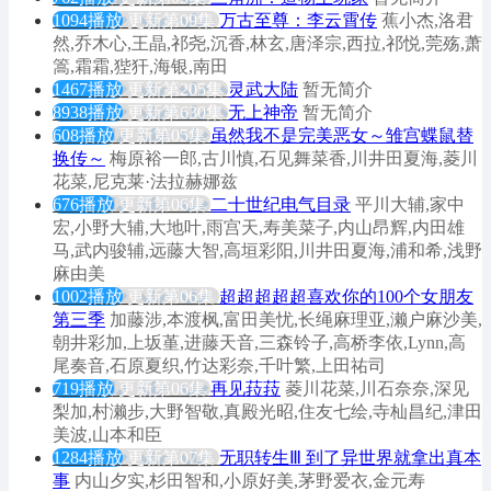
1094播放
更新第09集
万古至尊：李云霄传
蕉小杰,洛君
然,乔木心,王晶,祁尧,沉香,林玄,唐泽宗,西拉,祁悦,莞殇,萧
篙,霜霜,狴犴,海银,南田
1467播放
更新第205集
灵武大陆
暂无简介
8938播放
更新第630集
无上神帝
暂无简介
608播放
更新第05集
虽然我不是完美恶女～雏宫蝶鼠替
换传～
梅原裕一郎,古川慎,石见舞菜香,川井田夏海,菱川
花菜,尼克莱·法拉赫娜兹
676播放
更新第06集
二十世纪电气目录
平川大辅,家中
宏,小野大辅,大地叶,雨宫天,寿美菜子,内山昂辉,内田雄
马,武内骏辅,远藤大智,高垣彩阳,川井田夏海,浦和希,浅野
麻由美
1002播放
更新第06集
超超超超超喜欢你的100个女朋友
第三季
加藤涉,本渡枫,富田美忧,长绳麻理亚,濑户麻沙美,
朝井彩加,上坂堇,进藤天音,三森铃子,高桥李依,Lynn,高
尾奏音,石原夏织,竹达彩奈,千叶繁,上田祐司
719播放
更新第06集
再见菈菈
菱川花菜,川石奈奈,深见
梨加,村濑步,大野智敬,真殿光昭,住友七绘,寺杣昌纪,津田
美波,山本和臣
1284播放
更新第07集
无职转生Ⅲ 到了异世界就拿出真本
事
内山夕实,杉田智和,小原好美,茅野爱衣,金元寿