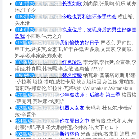
1242播放
更新第18集
长夜如歌
刘尚麟,张景昀,俐乐,胡亦
瑶,汪子夕
1188播放
更新第06集
今晚也要和连环杀手约会
横山裕,
关水渚
1140播放
更新第01集
换座位后，发现身后的男生好像喜
欢我
小西咏斗,元之介
715播放
更新第91集
我们愉快的好日子
严贤京,尹仲勋,
申正允,尹多英,金惠玉,鲜于在德,尹多勋,文喜京,李商淑,
郑孝彬,李家豪,郑永琡
637播放
更新第100集
红色珍珠
李元宗,李代延,金宣敬,李
甫姫,朴真熙,韩振熙,李应敬,金惠仙,???,??
1090播放
更新第17集
替名情臻
纳瓦希·普潘塔奇斯,耶娜
·萨拉斯,塔拉·提帕,威拉卡尼·坎瓦塔纳固,莎兰娅·君帕缇,
普莉玛·邦查伦,维拉甘·瓦塔纳坤,Wiranakarn,Wattanakun
570播放
更新第04集
少年魔法师：后继者 第三季
格雷格
·萨克因,赛琳娜·戈麦斯
583播放
更新第06集
机器人女友
安玛莉·杜瓦尔,卡薇萨
拉·辛普洛
654播放
更新第07集
你在夏日之中
奥智哉,杢代和人,芳
村宗治郎,平川圣大,驹井莲,今井柊斗,大下ヒロト
802播放
更新第08集
斯特林角
米西·派勒,杰弗里·迪恩·摩