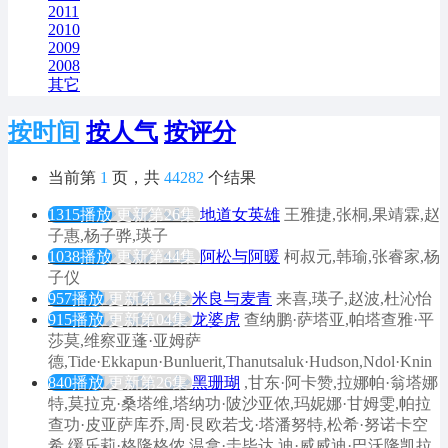
2011
2010
2009
2008
其它
按时间
按人气
按评分
当前第
1
页，共
44282
个结果
1315播放
更新第26集
地道女英雄
王雅捷,张桐,果靖霖,赵
子惠,杨子骅,瑛子
1038播放
更新第44集
阿松与阿暖
柯叔元,韩瑜,张睿家,杨
子仪
957播放
更新第13集
米良与麦青
来喜,瑛子,赵波,杜沁怡
915播放
更新第04集
龙婆虎
查纳鹏·萨塔亚,帕塔查雅·平
莎莫,维察亚蓬·亚姆萨
德,Tide·Ekkapun·Bunluerit,Thanutsaluk·Hudson,Ndol·Knin
840播放
更新第26集
黑珊瑚
,甘东·阿卡赞,拉娜帕·翁塔娜
特,莫拉克·桑塔维,塔纳功·陂沙亚侬,玛妮娜·甘姆雯,帕拉
查功·皮亚萨库乔,周·艮欧若戈·塔潘努特,松希·努诺卡空
希,缓乐莉·格隆格侬,温拿·圭毕达,迪·威威迪·巴沃隆凯拉