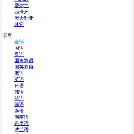
爱尔兰
西班牙
澳大利亚
其它
语言
全部
国语
粤语
国粤双语
国英双语
俄语
英语
日语
韩语
法语
德语
泰语
闽南语
丹麦语
波兰语