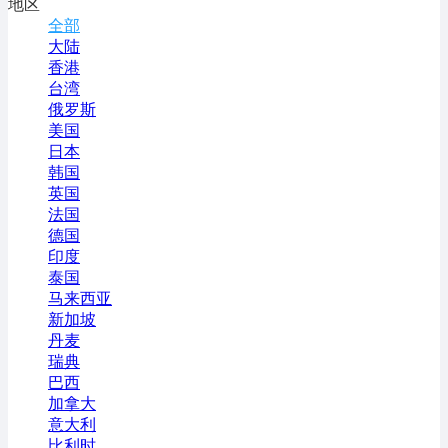
地区
全部
大陆
香港
台湾
俄罗斯
美国
日本
韩国
英国
法国
德国
印度
泰国
马来西亚
新加坡
丹麦
瑞典
巴西
加拿大
意大利
比利时