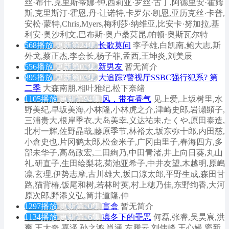
丝·布什,克里斯蒂娜·钟,西莉亚·罗丝·古丁,阿德里安·霍姆
斯,克里斯汀·霍恩,丹·让诺特,卡罗尔·凯恩,亚历克丝·卡普,
安松·蒙特,Chris,Myers,梅利莎·纳维亚,比安卡·努加拉,基
利安·奥沙利文,巴布斯·奥卢桑莫昆,帕顿·奥斯瓦尔特
568播放
更新第24集
长歌莫问
李子雄,白凯南,鲍大志,斯
外戈,蔡正杰,李会长,杨子菲,孟西,王坤炎,刘美辰
556播放
更新第01集
新男友
暂无简介
895播放
更新第03集
大追踪?警视厅SSBC强行犯系? 第
二季
大森南朋,相叶雅纪,松下奈绪
1105播放
更新第94集
风，带有香气
见上爱,上坂树里,水
野美纪,早坂美海,小林隆,小林虎之介,津崎史郎,岩瀬顕子,
三浦贵大,根岸季衣,大岛美幸,义达祐未,たくや,原田泰造,
北村一辉,佐野晶哉,藤原季节,林裕太,坂东弥十郎,内田慈,
小倉史也,片冈鹤太郎,松金米子,广冈由里子,春海四方,多
部未华子,高岛政宏,二田絢乃,中田青渚,井上向日葵,丸山
礼,研直子,生田绘梨花,菊池亚希子,中井友望,木越明,原嶋
凛,玄理,伊势志摩,古川雄大,坂口涼太郎,平野生成,森田甘
路,猫背椿,饭尾和树,若林时英,村上穂乃佳,东野绚香,大河
原次郎,野添义弘,筒井道隆,仲
1297播放
更新第10集
盲盒
暂无简介
1134播放
更新第16集
凛冬下的罪恶
何磊,张睿,吴昊宸,洪
爽,王大奇,嘉泽,孙之鸿,肖涵,左腾云,刘伟峰,王心嫚,窦新