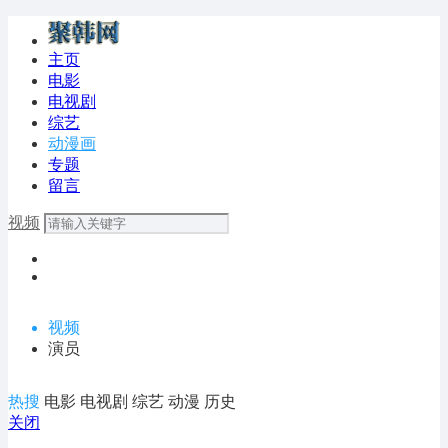
主页
电影
电视剧
综艺
动漫画
专题
留言
视频
视频
演员
热搜
电影
电视剧
综艺
动漫
历史
关闭