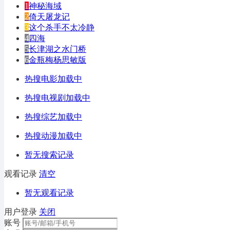
1
神秘海域
2
倚天屠龙记
3
这个杀手不太冷静
4
四海
5
长津湖之水门桥
6
金瓶梅杨思敏版
热搜电影加载中
热搜电视剧加载中
热搜综艺加载中
热搜动漫加载中
暂无搜索记录
观看记录
清空
暂无观看记录
用户登录
关闭
账号