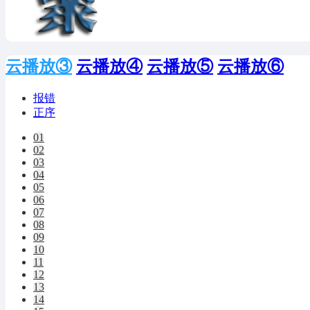
云播放③
云播放④
云播放⑤
云播放⑥
报错
正序
01
02
03
04
05
06
07
08
09
10
11
12
13
14