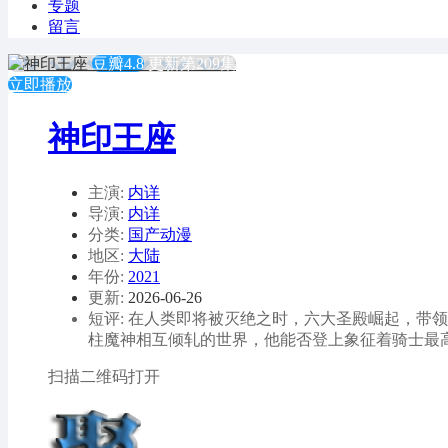
专题
留言
豆瓣4.8
更新第209集
立即播放
神印王座
主演:
内详
导演:
内详
分类:
国产动漫
地区:
大陆
年份:
2021
更新:
2026-06-26
短评: 在人类即将被灭绝之时，六大圣殿崛起，
柱魔神相互倾轧的世界，他能否登上象征着骑士最
扫描二维码打开