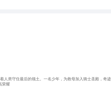
带领着人类守住最后的领土。一名少年，为救母加入骑士圣殿，奇
高荣耀