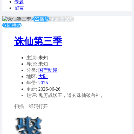
专题
留言
922播放
更新第26集
立即播放
诛仙第三季
主演:
未知
导演:
未知
分类:
国产动漫
地区:
大陆
年份:
2025
更新:
2026-06-26
短评: 鬼厉战妖王，道玄诛仙破兽神。
扫描二维码打开