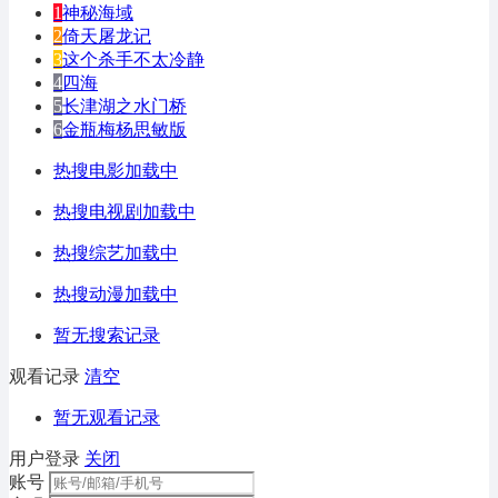
1
神秘海域
2
倚天屠龙记
3
这个杀手不太冷静
4
四海
5
长津湖之水门桥
6
金瓶梅杨思敏版
热搜电影加载中
热搜电视剧加载中
热搜综艺加载中
热搜动漫加载中
暂无搜索记录
观看记录
清空
暂无观看记录
用户登录
关闭
账号