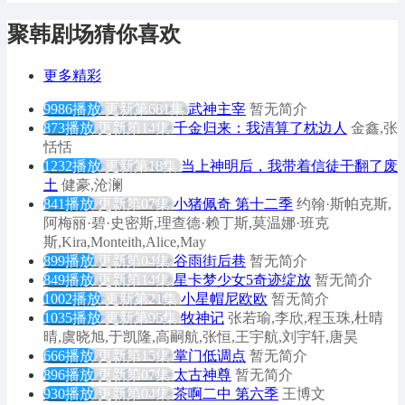
聚韩剧场猜你喜欢
更多精彩
9986播放
更新第681集
武神主宰
暂无简介
873播放
更新第14集
千金归来：我清算了枕边人
金鑫,张
恬恬
1232播放
更新第18集
当上神明后，我带着信徒干翻了废
土
健豪,沧澜
841播放
更新第07集
小猪佩奇 第十二季
约翰·斯帕克斯,
阿梅丽·碧·史密斯,理查德·赖丁斯,莫温娜·班克
斯,Kira,Monteith,Alice,May
899播放
更新第04集
谷雨街后巷
暂无简介
849播放
更新第14集
星卡梦少女5奇迹绽放
暂无简介
1002播放
更新第21集
小星帽尼欧欧
暂无简介
1035播放
更新第95集
牧神记
张若瑜,李欣,程玉珠,杜晴
晴,虞晓旭,于凯隆,高嗣航,张恒,王宇航,刘宇轩,唐昊
666播放
更新第15集
掌门低调点
暂无简介
896播放
更新第07集
太古神尊
暂无简介
930播放
更新第04集
茶啊二中 第六季
王博文