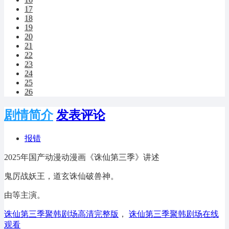
17
18
19
20
21
22
23
24
25
26
剧情简介
发表评论
报错
2025年国产动漫动漫画《诛仙第三季》讲述
鬼厉战妖王，道玄诛仙破兽神。
由等主演。
诛仙第三季聚韩剧场高清完整版
，
诛仙第三季聚韩剧场在线
观看