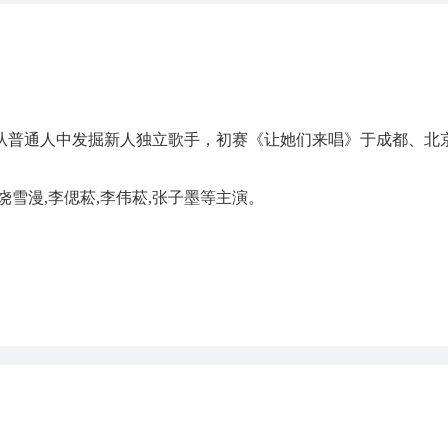
普通人中发掘新人独立歌手，初赛《让她们来唱》于成都、北京
,饶雪漫,李偲菘,李伟菘,张子墨等主演。