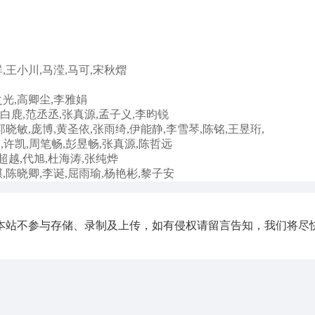
,王小川,马滢,马可,宋秋熠
之光,高卿尘,李雅娟
,白鹿,范丞丞,张真源,孟子义,李昀锐
郭晓敏,庞博,黄圣依,张雨绮,伊能静,李雪琴,陈铭,王昱珩,
,许凯,周笔畅,彭昱畅,张真源,陈哲远
超越,代旭,杜海涛,张纯烨
,陈晓卿,李诞,屈雨瑜,杨艳彬,黎子安
本站不参与存储、录制及上传，如有侵权请留言告知，我们将尽