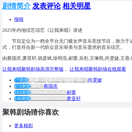
剧情简介
发表评论
相关明星
报错
2025年内地综艺综艺《让我来唱》讲述
节目定位为一档全平台无门槛女声音乐竞技节目，致力于从
式，打造符合新一代听众音乐审美与音乐需求的音乐综艺。
由蔡国庆,萧亚轩,胡彦斌,徐明浩,郝蕾,吴彤,王琳凯,尚雯婕,王蓉
让我来唱聚韩剧场高清完整版
，
让我来唱聚韩剧场在线观看
77浏览
芝麻（芝麻开花“婕婕”高）,
尚雯婕
473浏览
果汁,
蔡国庆
182浏览
2019-09-25 03:56
郝蕾
146浏览
2019-09-25 03:42
萧亚轩
聚韩剧场猜你喜欢
更多精彩