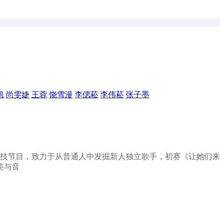
凯
尚雯婕
王蓉
饶雪漫
李偲菘
李伟菘
张子墨
技节目，致力于从普通人中发掘新人独立歌手，初赛《让她们来
美与音