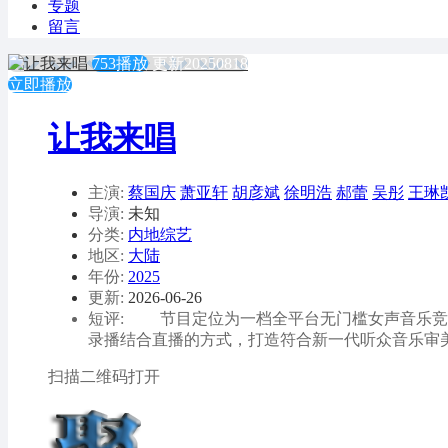
专题
留言
753播放
更新20250818
立即播放
让我来唱
主演:
蔡国庆
萧亚轩
胡彦斌
徐明浩
郝蕾
吴彤
王琳
导演:
未知
分类:
内地综艺
地区:
大陆
年份:
2025
更新:
2026-06-26
短评: 节目定位为一档全平台无门槛女声音乐竞
录播结合直播的方式，打造符合新一代听众音乐审
扫描二维码打开