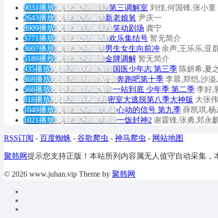
9031播放
更新202600417
第三调解室
刘佳,何国锋,张小童
2643播放
更新20260807
新老娘舅
尹庆一
8909播放
更新2002600423
笑动剧场
龚宁
3771播放
更新202160804
欢乐集结号
暂无简介
3607播放
更新20260807
男生女生向前冲
余声,王乐乐,亚群
5189播放
更新20260806
金牌调解
暂无简介
935播放
更新20260807第9
国医少年志 第三季
陈妍希,夏
868播放
更新20260807精华
奔跑吧第十季
李晨,郑恺,沙溢
566播放
更新20260807第1
一站到底 少年季 第二季
李好,
818播放
更新20260807Pl
密室大逃脱第八季大神版
大张伟
1049播放
更新20260807第1
心动的信号 第九季
薛凯琪,杨
1021播放
更新20260807第2
一饭封神2
谢霆锋,张勇,郑永麒
RSS订阅
-
百度蜘蛛
-
谷歌爬虫
-
神马爬虫
-
网站地图
聚韩网
提示您支持正版！本站所列内容属无人值守自动采集，
© 2026 www.juhan.vip Theme by
聚韩网