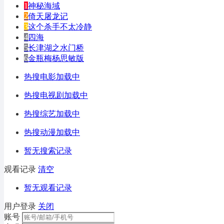
1
神秘海域
2
倚天屠龙记
3
这个杀手不太冷静
4
四海
5
长津湖之水门桥
6
金瓶梅杨思敏版
热搜电影加载中
热搜电视剧加载中
热搜综艺加载中
热搜动漫加载中
暂无搜索记录
观看记录
清空
暂无观看记录
用户登录
关闭
账号