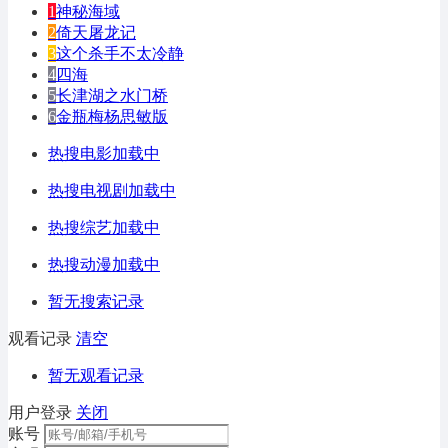
1
神秘海域
2
倚天屠龙记
3
这个杀手不太冷静
4
四海
5
长津湖之水门桥
6
金瓶梅杨思敏版
热搜电影加载中
热搜电视剧加载中
热搜综艺加载中
热搜动漫加载中
暂无搜索记录
观看记录
清空
暂无观看记录
用户登录
关闭
账号