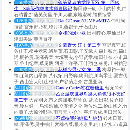
1266播放
更新第07集
落第贤者的学院无双 第二回转
生，S等级作弊魔术师冒险记
梅田修一朗,小山内怜央,白
石晴香,加藤英美里,平川大辅,东地宏树,福原绫香
1126播放
更新第08集
BanGDreamYUME∞MITA
仲町阿
拉蕾,宫永野乃花,峰月律,藤都子,千石由乃
1036播放
更新第06集
令和的斑小姐
田村睦心,寺杣昌纪,
津田美波,寺泽百花
1197播放
更新第06集
文豪野犬 汪！第二季
宫野真守,细
谷佳正,樱井孝宏,诸星堇,石田彰,子安武人,森川智之,福山
润,梶裕贵,花泽香菜,大塚明夫,小野贤章,植田佳奈,小市真
琴,谷山纪章,草尾毅,阿座上洋平,千叶翔也,林勇,上村祐翔
1200播放
更新第07集
花样少男少女 第二季
梅原裕一郎,
福山润,内山昂辉,八代拓,日野聪,驹田航,川岛零士,夏吉优
子,西山宏太朗,山根绮,户谷菊之介,古屋亚南
841播放
更新第16集
Candy Caries蛀在糖糖里
暂无简介
681播放
更新第05集
乙女游戏世界对路人角色很不友好
第二季
大冢刚央,市之濑加那,菲鲁兹·蓝,石田彰,佐仓绫
音,铃村健一,鸟海浩辅,立花慎之介,游佐浩二,桧山修之,竹
内顺子,大原沙耶香,雨宫天,小仓唯,宇垣秀成,黑田崇矢
696播放
更新第05集
不虐待我的继母与继姐
铃木日菜,
鲸,芹泽优,贯井柚佳,麦穗杏菜,根本京里,内山夕实,市道真