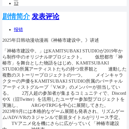
12
剧情简介
发表评论
报错
2025年日韩动漫动漫画《神椿市建设中。》讲述
「神椿市建設中。」はKAMITSUBAKI STUDIOが2019年か
ら制作中のオリジナルIPプロジェクト。 仮想都市「神
椿市」を舞台とした物語をはじめ、KAMITSUBAKI
STUDIO所属アーティストたちの持つ世界観と 連動した
複数のストーリープロジェクトの一つ。 メインキャラ
クターの声優をKAMITSUBAKI STUDIO所属のバーチャル
アーティストグループ「V.W.P」のメンバーが担当してい
る。 2万人超の参加者が集まるコミュニティで、Discord
やX（旧Twitter）を活用したユーザー参加型プロジェクトを
実施し、 ARGやTRPGを中心に展開してきた。
2023年9月には本格的なゲーム展開も発表され、リズムゲー
ム/ADV/VRの３ジャンルで新規タイトルがリリース予定。
TVアニメ化を機にさらに広がっていく「神椿市建設