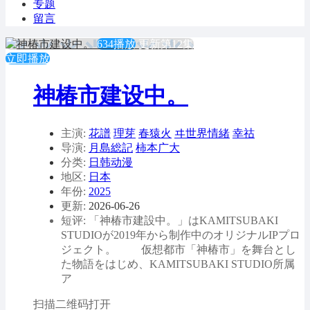
专题
留言
634播放
更新第12集
立即播放
神椿市建设中。
主演:
花譜
理芽
春猿火
ヰ世界情緒
幸祜
导演:
月島総記
柿本广大
分类:
日韩动漫
地区:
日本
年份:
2025
更新:
2026-06-26
短评: 「神椿市建設中。」はKAMITSUBAKI
STUDIOが2019年から制作中のオリジナルIPプロ
ジェクト。 仮想都市「神椿市」を舞台とし
た物語をはじめ、KAMITSUBAKI STUDIO所属
ア
扫描二维码打开