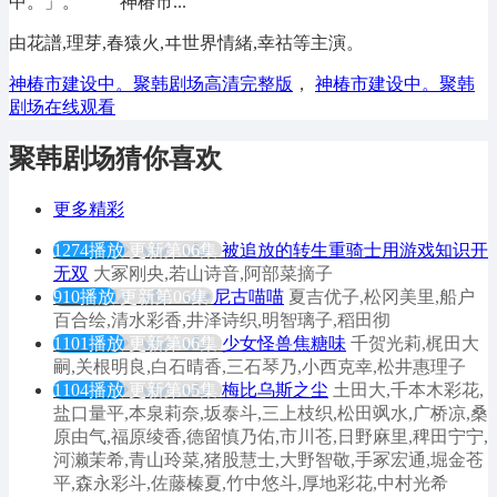
中。」。 神椿市...
由花譜,理芽,春猿火,ヰ世界情緒,幸祜等主演。
神椿市建设中。聚韩剧场高清完整版
，
神椿市建设中。聚韩
剧场在线观看
聚韩剧场猜你喜欢
更多精彩
1274播放
更新第06集
被追放的转生重骑士用游戏知识开
无双
大冢刚央,若山诗音,阿部菜摘子
910播放
更新第06集
尼古喵喵
夏吉优子,松冈美里,船户
百合绘,清水彩香,井泽诗织,明智璃子,稻田彻
1101播放
更新第06集
少女怪兽焦糖味
千贺光莉,梶田大
嗣,关根明良,白石晴香,三石琴乃,小西克幸,松井惠理子
1104播放
更新第05集
梅比乌斯之尘
土田大,千本木彩花,
盐口量平,本泉莉奈,坂泰斗,三上枝织,松田飒水,广桥凉,桑
原由气,福原绫香,德留慎乃佑,市川苍,日野麻里,稗田宁宁,
河濑茉希,青山玲菜,猪股慧士,大野智敬,手冢宏通,堀金苍
平,森永彩斗,佐藤榛夏,竹中悠斗,厚地彩花,中村光希