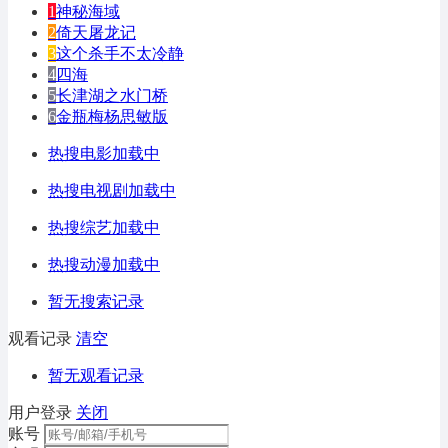
1
神秘海域
2
倚天屠龙记
3
这个杀手不太冷静
4
四海
5
长津湖之水门桥
6
金瓶梅杨思敏版
热搜电影加载中
热搜电视剧加载中
热搜综艺加载中
热搜动漫加载中
暂无搜索记录
观看记录
清空
暂无观看记录
用户登录
关闭
账号