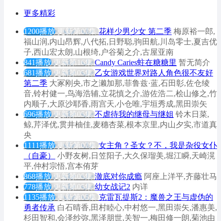
更多精彩
1200播放
更新第07集
花样少男少女 第二季
梅原裕一郎,
福山润,内山昂辉,八代拓,日野聪,驹田航,川岛零士,夏吉优
子,西山宏太朗,山根绮,户谷菊之介,古屋亚南
841播放
更新第16集
Candy Caries蛀在糖糖里
暂无简介
681播放
更新第05集
乙女游戏世界对路人角色很不友好
第二季
大冢刚央,市之濑加那,菲鲁兹·蓝,石田彰,佐仓绫
音,铃村健一,鸟海浩辅,立花慎之介,游佐浩二,桧山修之,竹
内顺子,大原沙耶香,雨宫天,小仓唯,宇垣秀成,黑田崇矢
696播放
更新第05集
不虐待我的继母与继姐
铃木日菜,
鲸,芹泽优,贯井柚佳,麦穗杏菜,根本京里,内山夕实,市道真
央
1111播放
更新第07集
女主角？圣女？不，我是杂役女仆
（自豪）
小野友树,日笠阳子,大久保瑠美,堀江瞬,天崎滉
平,仲村宗悟,宫本侑芽
868播放
更新第05集
澈底对你成瘾
阿座上洋平,齐藤壮马
778播放
更新第05集
幼女战记2
内详
1135播放
更新第05集
克雷瓦提斯2：魔兽之王与虚伪的
勇者传承
白石晴香,田村睦心,中村悠一,黑田崇矢,潘惠美,
杉田智和,会泽纱弥,黑泽朋世,关智一,梅田修一朗,菊池由