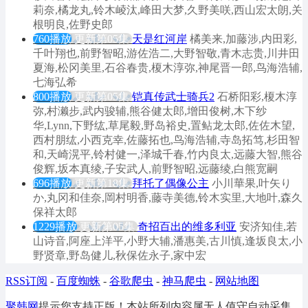
莉奈,橘龙丸,铃木崚汰,峰田大梦,久野美咲,西山宏太朗,关
根明良,佐野史郎
760播放
更新第05集
天是红河岸
橘美来,加藤涉,内田彩,
千叶翔也,前野智昭,游佐浩二,大野智敬,青木志贵,川井田
夏海,松冈美里,石谷春贵,榎木淳弥,神尾晋一郎,鸟海浩辅,
七海弘希
800播放
更新第05集
铠真传武士骑兵2
石桥阳彩,榎木淳
弥,村濑步,武内骏辅,熊谷健太郎,增田俊树,木下纱
华,Lynn,下野纮,草尾毅,野岛裕史,置鲇龙太郎,佐佐木望,
西村朋纮,小西克幸,佐藤拓也,鸟海浩辅,寺岛拓笃,杉田智
和,天崎滉平,铃村健一,泽城千春,竹内良太,远藤大智,熊谷
俊辉,坂本真绫,子安武人,前野智昭,远藤绫,白熊宽嗣
696播放
更新第18集
拜托了偶像公主
小川華果,叶矢り
か,丸冈和佳奈,岡村明香,藤寺美德,铃木实里,大地叶,森久
保祥太郎
1229播放
更新第05集
奇招百出的维多利亚
安济知佳,若
山诗音,阿座上洋平,小野大辅,潘惠美,古川慎,逢坂良太,小
野贤章,野岛健儿,秋保佐永子,家中宏
RSS订阅
-
百度蜘蛛
-
谷歌爬虫
-
神马爬虫
-
网站地图
聚韩网
提示您支持正版！本站所列内容属无人值守自动采集，