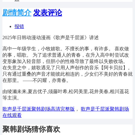
剧情简介
发表评论
报错
2025年日韩动漫动漫画《歌声是千层派》讲述
高中一年级学生，小牧嬉歌。不擅长的事，有许多。 喜欢做
的事，唱歌。 为了追求普通人的青春，在升入高中时尝试改
变形象加入轻音部，但胆小的性格导致了最终以失败收场。
在失意之中，嬉歌遇见了只用人声创作的音乐【阿卡贝拉】。
只有通过重叠的声音才能彼此相连的，少女们不美好的青春就
在那里。 ――不闪耀，亦青春。
由绫濑未来,夏吉优子,须藤叶希,松冈美里,花井美春,相川遥花
等主演。
歌声是千层派聚韩剧场高清完整版
，
歌声是千层派聚韩剧场
在线观看
聚韩剧场猜你喜欢