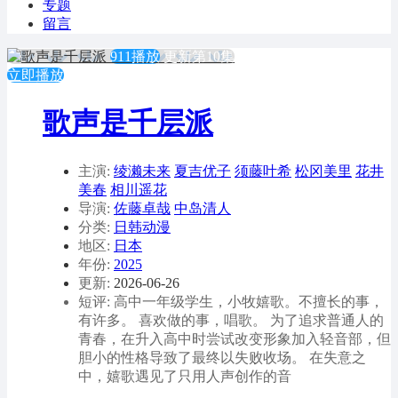
专题
留言
911播放
更新第10集
立即播放
歌声是千层派
主演:
绫濑未来
夏吉优子
须藤叶希
松冈美里
花井
美春
相川遥花
导演:
佐藤卓哉
中岛清人
分类:
日韩动漫
地区:
日本
年份:
2025
更新:
2026-06-26
短评: 高中一年级学生，小牧嬉歌。不擅长的事，
有许多。 喜欢做的事，唱歌。 为了追求普通人的
青春，在升入高中时尝试改变形象加入轻音部，但
胆小的性格导致了最终以失败收场。 在失意之
中，嬉歌遇见了只用人声创作的音