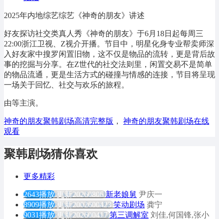
2025年内地综艺综艺《神奇的朋友》讲述
好友探访社交类真人秀《神奇的朋友》于6月18日起每周三
22:00浙江卫视、Z视介开播。节目中，明星化身专业帮卖师深
入好友家中搜罗闲置旧物，这不仅是物品的流转，更是背后故
事的挖掘与分享。在Z世代的社交法则里，闲置交易不是简单
的物品流通，更是生活方式的碰撞与情感的连接，节目将呈现
一场关于回忆、社交与欢乐的旅程。
由等主演。
神奇的朋友聚韩剧场高清完整版
，
神奇的朋友聚韩剧场在线
观看
聚韩剧场猜你喜欢
更多精彩
2643播放
更新20260806
新老娘舅
尹庆一
8909播放
更新2002600423
笑动剧场
龚宁
9031播放
更新202600417
第三调解室
刘佳,何国锋,张小