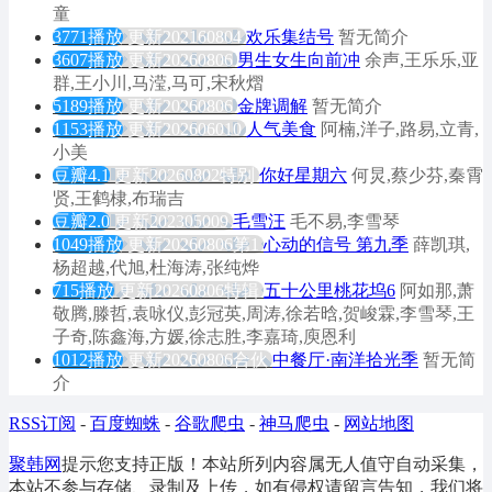
童
3771播放
更新202160804
欢乐集结号
暂无简介
3607播放
更新20260806
男生女生向前冲
余声,王乐乐,亚
群,王小川,马滢,马可,宋秋熠
5189播放
更新20260806
金牌调解
暂无简介
1153播放
更新202606010
人气美食
阿楠,洋子,路易,立青,
小美
豆瓣4.1
更新20260802特别
你好星期六
何炅,蔡少芬,秦霄
贤,王鹤棣,布瑞吉
豆瓣2.0
更新202305009
毛雪汪
毛不易,李雪琴
1049播放
更新20260806第1
心动的信号 第九季
薛凯琪,
杨超越,代旭,杜海涛,张纯烨
715播放
更新20260806特辑
五十公里桃花坞6
阿如那,萧
敬腾,滕哲,袁咏仪,彭冠英,周涛,徐若晗,贺峻霖,李雪琴,王
子奇,陈鑫海,方媛,徐志胜,李嘉琦,庾恩利
1012播放
更新20260806合伙
中餐厅·南洋拾光季
暂无简
介
RSS订阅
-
百度蜘蛛
-
谷歌爬虫
-
神马爬虫
-
网站地图
聚韩网
提示您支持正版！本站所列内容属无人值守自动采集，
本站不参与存储、录制及上传，如有侵权请留言告知，我们将