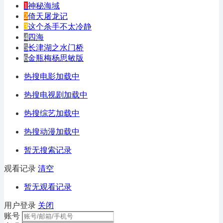
1
神秘海域
2
倚天屠龙记
3
这个杀手不太冷静
4
四海
5
长津湖之水门桥
6
金瓶梅杨思敏版
热搜电影加载中
热搜电视剧加载中
热搜综艺加载中
热搜动漫加载中
暂无搜索记录
观看记录
清空
暂无观看记录
用户登录
关闭
账号