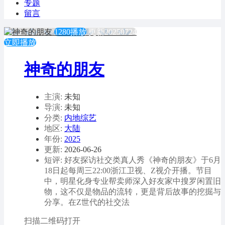
专题
留言
1280播放
更新20250724
立即播放
神奇的朋友
主演:
未知
导演:
未知
分类:
内地综艺
地区:
大陆
年份:
2025
更新:
2026-06-26
短评: 好友探访社交类真人秀《神奇的朋友》于6月
18日起每周三22:00浙江卫视、Z视介开播。节目
中，明星化身专业帮卖师深入好友家中搜罗闲置旧
物，这不仅是物品的流转，更是背后故事的挖掘与
分享。在Z世代的社交法
扫描二维码打开