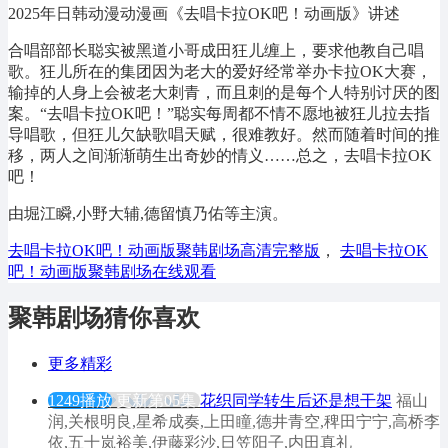
2025年日韩动漫动漫画《去唱卡拉OK吧！动画版》讲述
合唱部部长聪实被黑道小哥成田狂儿缠上，要求他教自己唱
歌。狂儿所在的集团因为老大的爱好经常举办卡拉OK大赛，
输掉的人身上会被老大刺青，而且刺的是每个人特别讨厌的图
案。“去唱卡拉OK吧！”聪实每周都不情不愿地被狂儿拉去指
导唱歌，但狂儿欠缺歌唱天赋，很难教好。然而随着时间的推
移，两人之间渐渐萌生出奇妙的情义……总之，去唱卡拉OK
吧！
由堀江瞬,小野大辅,德留慎乃佑等主演。
去唱卡拉OK吧！动画版聚韩剧场高清完整版
，
去唱卡拉OK
吧！动画版聚韩剧场在线观看
聚韩剧场猜你喜欢
更多精彩
1249播放
更新第05集
花织同学转生后还是想干架
福山
润,关根明良,星希成奏,上田瞳,德井青空,稗田宁宁,高桥李
依,五十岚裕美,伊藤彩沙,日笠阳子,内田真礼