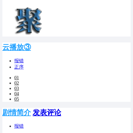
云播放③
报错
正序
01
02
03
04
05
剧情简介
发表评论
报错