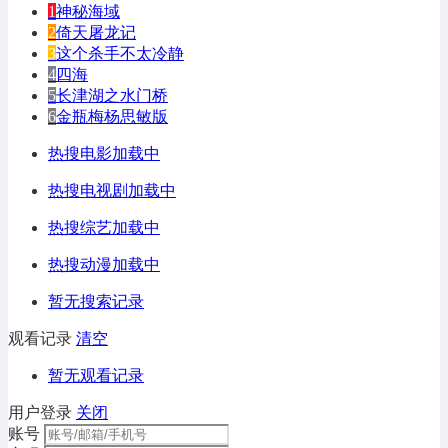
1
神秘海域
2
倚天屠龙记
3
这个杀手不太冷静
4
四海
5
长津湖之水门桥
6
金瓶梅杨思敏版
热搜电影加载中
热搜电视剧加载中
热搜综艺加载中
热搜动漫加载中
暂无搜索记录
观看记录
清空
暂无观看记录
用户登录
关闭
账号