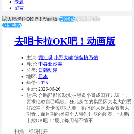
专题
留言
729播放
更新第05集
立即播放
去唱卡拉OK吧！动画版
主演:
堀江瞬
小野大辅
德留慎乃佑
导演:
中谷亚沙美
分类:
日韩动漫
地区:
日本
年份:
2025
更新:
2026-06-26
短评: 合唱部部长聪实被黑道小哥成田狂儿缠上，
要求他教自己唱歌。狂儿所在的集团因为老大的爱
好经常举办卡拉OK大赛，输掉的人身上会被老大
刺青，而且刺的是每个人特别讨厌的图案。“去唱
卡拉OK吧！”聪实每周都不情不
扫描二维码打开