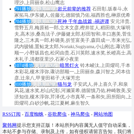
理沙,上田丽奈,松山鹰志
791播放
更新第06集
岩元前辈的推荐
石田彰,坂泰斗,永
冢拓马,伊东健人,佐藤元,德留慎乃佑,福西胜也,榊原优希
704播放
更新第03集
死神 千年血战篇 -祸进谭
安元洋贵,
雪野五月,梅原裕一郎,立木文彦,樫井笙人,稻田彻,大塚明
夫,高木涉,桑岛法子,伊藤健太郎,杉田智和,丰口惠美,菅生
隆之,三木真一郎,朴璐美,折笠富美子,森田成一,市来光弘,
武内骏辅,置鲇龙太郎,Noriaki,Sugiyama,小山刚志,诹访部
顺一,小野坂昌也,松冈由贵,石川英郎,速水奖,长嶝高士,高
木礼子,清都亚里沙,石冢小夜里
1074播放
更新第06集
暗黑灯火
铃木崚汰,上田燿司,千本
木彩花,榎木淳弥,诹访部顺一,上田丽奈,森川智之,冈本信
彦,辻亲八,甲斐田裕子,大塚芳忠
810播放
更新第07集
猫与龙
子安武人,井上喜久子,和泉
风花,速水奖,杉山纪彰,河濑茉希,德留慎乃佑,种崎敦美,安
济知佳,榎木淳弥,芹泽优,小市真琴,一条和矢,田所阳向,上
田燿司,白砂沙帆,花江夏树,麻生智久
RSS订阅
-
百度蜘蛛
-
谷歌爬虫
-
神马爬虫
-
网站地图
聚韩网
提示您支持正版！本站所列内容属无人值守自动采集，
本站不参与存储、录制及上传，如有侵权请留言告知，我们将