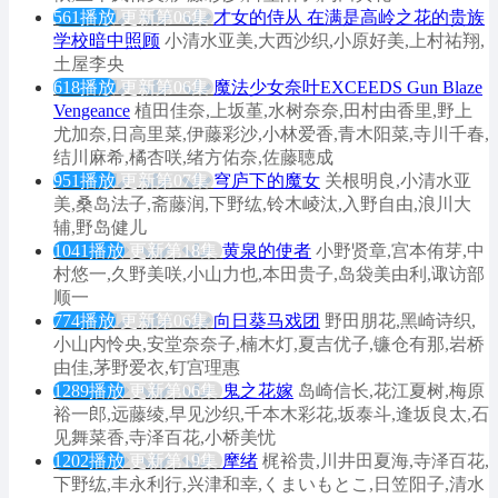
561播放
更新第06集
才女的侍从 在满是高岭之花的贵族
学校暗中照顾
小清水亚美,大西沙织,小原好美,上村祐翔,
土屋李央
618播放
更新第06集
魔法少女奈叶EXCEEDS Gun Blaze
Vengeance
植田佳奈,上坂堇,水树奈奈,田村由香里,野上
尤加奈,日高里菜,伊藤彩沙,小林爱香,青木阳菜,寺川千春,
结川麻希,橘杏咲,绪方佑奈,佐藤聴成
951播放
更新第07集
穹庐下的魔女
关根明良,小清水亚
美,桑岛法子,斋藤润,下野纮,铃木崚汰,入野自由,浪川大
辅,野岛健儿
1041播放
更新第18集
黄泉的使者
小野贤章,宫本侑芽,中
村悠一,久野美咲,小山力也,本田贵子,岛袋美由利,诹访部
顺一
774播放
更新第06集
向日葵马戏团
野田朋花,黑崎诗织,
小山内怜央,安堂奈奈子,楠木灯,夏吉优子,镰仓有那,岩桥
由佳,茅野爱衣,钉宫理惠
1289播放
更新第06集
鬼之花嫁
岛崎信长,花江夏树,梅原
裕一郎,远藤绫,早见沙织,千本木彩花,坂泰斗,逢坂良太,石
见舞菜香,寺泽百花,小桥美忧
1202播放
更新第19集
摩绪
梶裕贵,川井田夏海,寺泽百花,
下野纮,丰永利行,兴津和幸,くまいもとこ,日笠阳子,清水