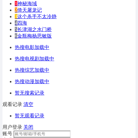
1
神秘海域
2
倚天屠龙记
3
这个杀手不太冷静
4
四海
5
长津湖之水门桥
6
金瓶梅杨思敏版
热搜电影加载中
热搜电视剧加载中
热搜综艺加载中
热搜动漫加载中
暂无搜索记录
观看记录
清空
暂无观看记录
用户登录
关闭
账号