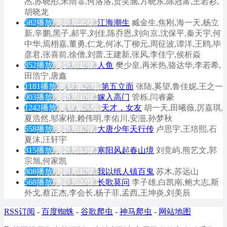
杰,苏晓彤,宋雨霏,何洛洛,贾笑涵,方晓东,陈冠甯,王若衫,
胡晓龙
582播放
更新第26集
江海潮生
臧金生,焦刚,海一天,杨立
新,辛鹏,黑子,郝平,刘佳,陈乔恩,刘向京,沈保平,秦天宇,何
中华,焉栩嘉,董勇,仁龙,何冰,丁柳元,周征波,谭洋,王鸥,毕
彦君,张喜前,徐僧,刘蕾,王建新,张风,李佳宁,侯析焱
852播放
更新第10集
人鱼
樊少皇,再米热,骆达华,李若希,
田浩宁,唐鑫
1181播放
更新第27集
第五立面
张陆,奚望,鲁佳妮,王之一
903播放
更新第10集
嫁入高门
管栎,闫睿豪
1242播放
更新第16集
天才，女友
胡一天,田曦薇,厉嘉琪,
夏浩然,邬家楷,赖伟明,李佑川,安沺,孙梦秋
658播放
更新第12集
大唐少年天行传
卢思宇,王培熙,石
夏沫,汪轩宇
815播放
更新第14集
寒阳风起春山境
刘竞屿,熊艺文,郭
宗旭,何家凯
808播放
更新第10集
我以纸人镇百鬼
苏木,苏远山
568播放
更新第24集
长歌莫问
李子雄,白凯南,鲍大志,斯
外戈,蔡正杰,李会长,杨子菲,孟西,王坤炎,刘美辰
RSS订阅
-
百度蜘蛛
-
谷歌爬虫
-
神马爬虫
-
网站地图