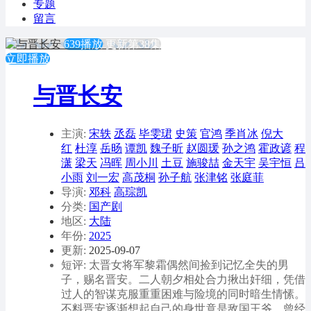
专题
留言
639播放
更新第38集
立即播放
与晋长安
主演:
宋轶
丞磊
毕雯珺
史策
官鸿
季肖冰
倪大
红
杜淳
岳旸
谭凯
魏子昕
赵圆瑗
孙之鸿
霍政谚
程
潇
梁天
冯晖
周小川
土豆
施骏喆
金天宇
吴宇恒
吕
小雨
刘一宏
高茂桐
孙子航
张津铭
张庭菲
导演:
邓科
高琮凯
分类:
国产剧
地区:
大陆
年份:
2025
更新:
2025-09-07
短评: 太晋女将军黎霜偶然间捡到记忆全失的男
子，赐名晋安。二人朝夕相处合力揪出奸细，凭借
过人的智谋克服重重困难与险境的同时暗生情愫。
不料晋安逐渐想起自己的身世竟是敌国王爷，曾经