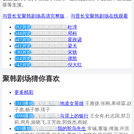
菲等主演。
与晋长安聚韩剧场高清完整版
，
与晋长安聚韩剧场在线观看
692浏览
2019-09-26 01:46
杜淳
344浏览
2019-09-26 01:38
邓科
647浏览
2019-09-25 04:13
霍政谚
441浏览
2019-09-25 04:06
梁天
130浏览
2019-09-25 03:55
宋轶
614浏览
2019-09-25 03:54
谭凯
742浏览
2019-09-25 03:09
倪大红
聚韩剧场猜你喜欢
更多精彩
1315播放
更新第28集
地道女英雄
王雅捷,张桐,果靖霖,赵
子惠,杨子骅,瑛子
1099播放
更新第08集
马背上的银行
王全有,杜志国,郑卫
莉,周舟,姬晓飞,王芳政,郭烁杰,阎妮
765播放
更新第06集
我的鸵鸟先生
常铖,董璇,傅迦,许淇