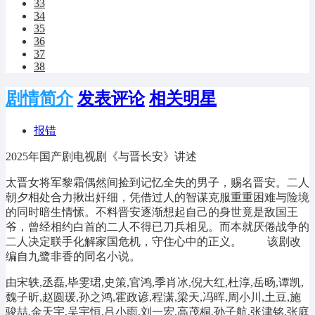
33
34
35
36
37
38
剧情简介
发表评论
相关明星
报错
2025年国产剧电视剧《与晋长安》讲述
太晋女将军黎霜偶然间捡到记忆全失的男子，赐名晋安。二人
朝夕相处合力揪出奸细，凭借过人的智谋克服重重困难与险境
的同时暗生情愫。不料晋安逐渐想起自己的身世竟是敌国王
爷，曾经相约白首的二人不得已刀兵相见。而本就厌倦战争的
二人决定联手化解家国危机，守住心中的正义。 该剧改
编自九鹭非香的同名小说。
由宋轶,丞磊,毕雯珺,史策,官鸿,季肖冰,倪大红,杜淳,岳旸,谭凯,
魏子昕,赵圆瑗,孙之鸿,霍政谚,程潇,梁天,冯晖,周小川,土豆,施
骏喆,金天宇,吴宇恒,吕小雨,刘一宏,高茂桐,孙子航,张津铭,张庭