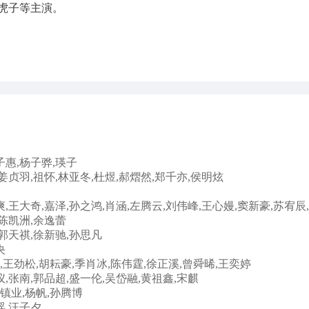
赵虎子等主演。
子惠,杨子骅,瑛子
姜贞羽,祖怀,林亚冬,杜煜,郝熠然,郑千亦,侯明炫
爽,王大奇,嘉泽,孙之鸿,肖涵,左腾云,刘伟峰,王心嫚,窦新豪,苏宥辰
,陈凯洲,余逸蕾
,郭天祺,徐新驰,孙思凡
央
,王劲松,胡耘豪,季肖冰,陈伟霆,徐正溪,曾舜晞,王奕婷
仪,张南,郭品超,盛一伦,吴岱融,黄祖鑫,宋麒
汤镇业,杨帆,孙腾博
瑶,汪子夕