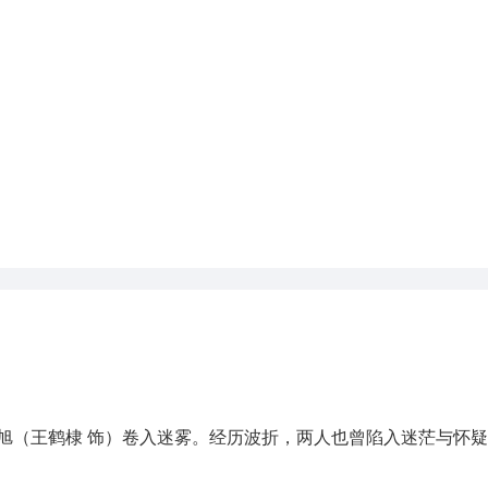
冉方旭（王鹤棣 饰）卷入迷雾。经历波折，两人也曾陷入迷茫与