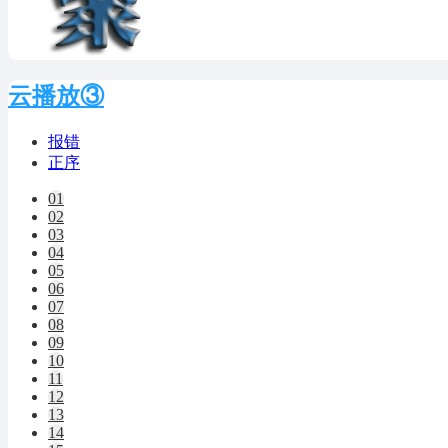
云播放③
报错
正序
01
02
03
04
05
06
07
08
09
10
11
12
13
14