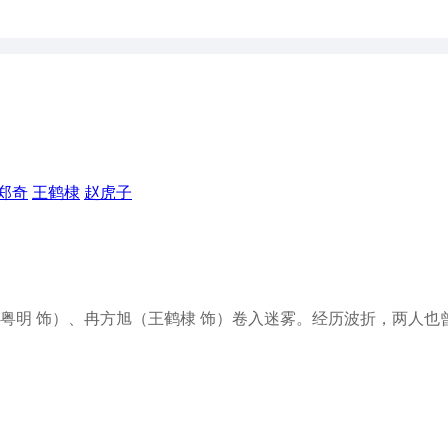
郑奇
王鹤棣
赵虎子
航（潘粤明 饰）、冉方旭（王鹤棣 饰）卷入迷雾。经历波折，两