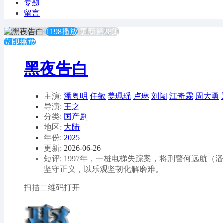
专题
留言
1198播放
更新第28集
立即播放
黑夜告白
主演:
潘粤明
任敏
姜珮瑶
卢琳
刘闯
江奇霖
周大勇
导演:
王之
分类:
国产剧
地区:
大陆
年份:
2025
更新:
2026-06-26
短评: 1997年，一桩电梯失踪案，将刑警何远
坚守正义，以乐观坚韧化解磨难。
扫描二维码打开