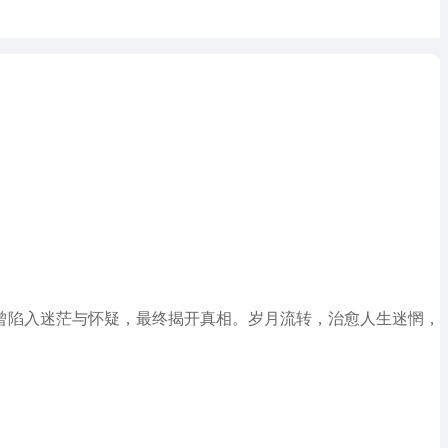
人也曾陷入迷茫与怀疑，最终揭开真相。岁月流转，治愈人生迷惘，