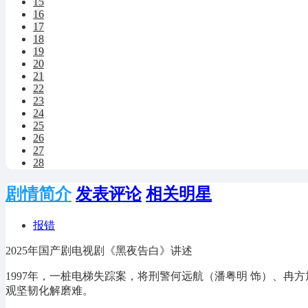
15
16
17
18
19
20
21
22
23
24
25
26
27
28
剧情简介
发表评论
相关明星
报错
2025年国产剧电视剧《黑夜告白》讲述
1997年，一桩电梯失踪案，将刑警何远航（潘粤明 饰）、
观坚韧化解磨难。