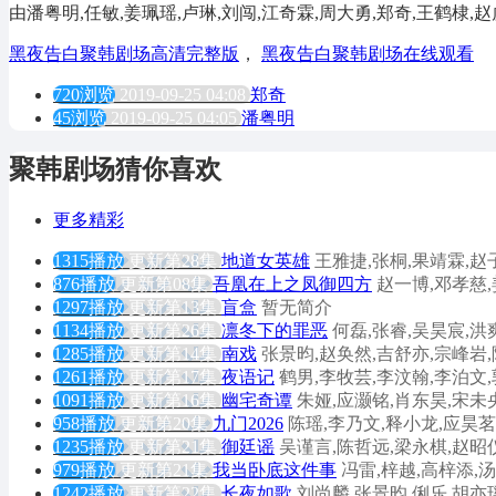
由潘粤明,任敏,姜珮瑶,卢琳,刘闯,江奇霖,周大勇,郑奇,王鹤棣,
黑夜告白聚韩剧场高清完整版
，
黑夜告白聚韩剧场在线观看
720浏览
2019-09-25 04:08
郑奇
45浏览
2019-09-25 04:05
潘粤明
聚韩剧场猜你喜欢
更多精彩
1315播放
更新第28集
地道女英雄
王雅捷,张桐,果靖霖,赵
876播放
更新第08集
吾凰在上之凤御四方
赵一博,邓孝慈,
1297播放
更新第13集
盲盒
暂无简介
1134播放
更新第26集
凛冬下的罪恶
何磊,张睿,吴昊宸,洪
1285播放
更新第14集
南戏
张景昀,赵奂然,吉舒亦,宗峰岩
1261播放
更新第17集
夜语记
鹤男,李牧芸,李汶翰,李泊文
1091播放
更新第16集
幽宅奇谭
朱娅,应灏铭,肖东昊,宋未
958播放
更新第20集
九门2026
陈瑶,李乃文,释小龙,应昊茗
1235播放
更新第21集
御廷谣
吴谨言,陈哲远,梁永棋,赵昭
979播放
更新第21集
我当卧底这件事
冯雷,梓越,高梓添,
1242播放
更新第22集
长夜如歌
刘尚麟,张景昀,俐乐,胡亦