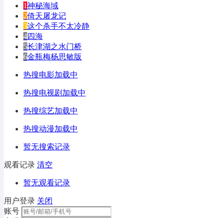
1
神秘海域
2
倚天屠龙记
3
这个杀手不太冷静
4
四海
5
长津湖之水门桥
6
金瓶梅杨思敏版
热搜电影加载中
热搜电视剧加载中
热搜综艺加载中
热搜动漫加载中
暂无搜索记录
观看记录
清空
暂无观看记录
用户登录
关闭
账号