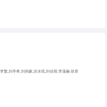
,李繁,刘亭希,刘朔豪,洪冰瑶,刘佳萌,李蒲赫,徐章