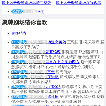
塬上风云聚韩剧场高清完整版
，
塬上风云聚韩剧场在线观看
50浏览
雯工团,
张雯
聚韩剧场猜你喜欢
更多精彩
1315播放
更新第30集
地道女英雄
王雅捷,张桐,果靖霖,赵
子惠,杨子骅,瑛子
769播放
更新第03集
花开锦绣
张萌,迟蓬,邓恩熙,谭凯,白
澍,温峥嵘,范湉湉,丁禹兮,吕晓霖,尤靖茹,范诗然,董子凡
876播放
更新第10集
吾凰在上之凤御四方
赵一博,邓孝
慈,姜贞羽,祖怀,林亚冬,杜煜,郝熠然,郑千亦,侯明炫
1297播放
更新第14集
盲盒
暂无简介
1261播放
更新第24集
夜语记
鹤男,李牧芸,李汶翰,李泊
文,郭天祺,徐新驰,孙思凡
959播放
更新第21集
九门2026
陈瑶,李乃文,释小龙,应昊
茗,王劲松,胡耘豪,季肖冰,陈伟霆,徐正溪,曾舜晞,王奕婷
1235播放
更新第22集
御廷谣
吴谨言,陈哲远,梁永棋,赵昭
仪,张南,郭品超,盛一伦,吴岱融,黄祖鑫,宋麒