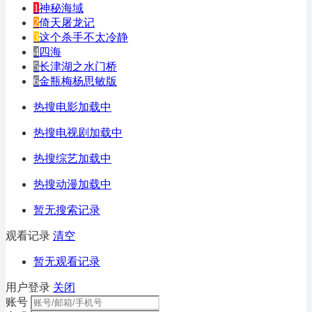
1
神秘海域
2
倚天屠龙记
3
这个杀手不太冷静
4
四海
5
长津湖之水门桥
6
金瓶梅杨思敏版
热搜电影加载中
热搜电视剧加载中
热搜综艺加载中
热搜动漫加载中
暂无搜索记录
观看记录
清空
暂无观看记录
用户登录
关闭
账号