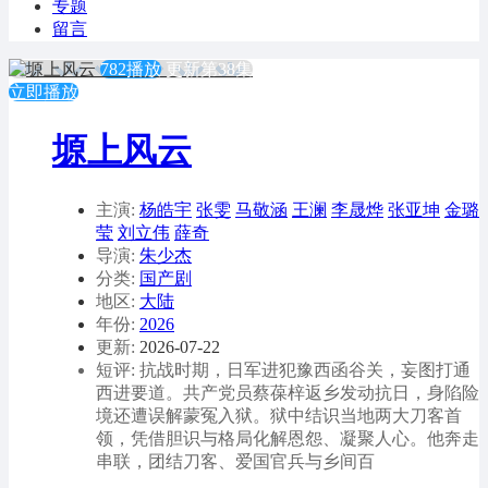
专题
留言
782播放
更新第38集
立即播放
塬上风云
主演:
杨皓宇
张雯
马敬涵
王澜
李晟烨
张亚坤
金璐
莹
刘立伟
薛奇
导演:
朱少杰
分类:
国产剧
地区:
大陆
年份:
2026
更新:
2026-07-22
短评: 抗战时期，日军进犯豫西函谷关，妄图打通
西进要道。共产党员蔡葆梓返乡发动抗日，身陷险
境还遭误解蒙冤入狱。狱中结识当地两大刀客首
领，凭借胆识与格局化解恩怨、凝聚人心。他奔走
串联，团结刀客、爱国官兵与乡间百