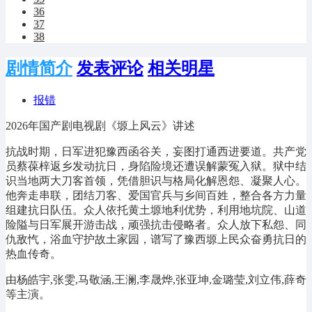
36
37
38
剧情简介
发表评论
相关明星
报错
2026年国产剧电视剧《塬上风云》讲述
抗战时期，日军进犯豫西函谷关，妄图打通西进要道。共产党
员蔡葆梓返乡发动抗日，身陷险境还遭误解蒙冤入狱。狱中结
识当地两大刀客首领，凭借胆识与格局化解恩怨、凝聚人心。
他奔走串联，团结刀客、爱国官兵与乡间百姓，整合各方力量
组建抗日队伍。众人依托黄土塬地利优势，利用地坑院、山道
险隘与日军展开游击战，顽强抗击侵略者。众人放下私怨、同
仇敌忾，浴血守护故土家园，谱写了豫西塬上民众奋勇抗日的
热血传奇。
由杨皓宇,张雯,马敬涵,王澜,李晟烨,张亚坤,金璐莹,刘立伟,薛奇
等主演。