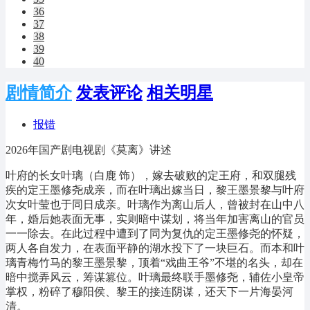
36
37
38
39
40
剧情简介
发表评论
相关明星
报错
2026年国产剧电视剧《莫离》讲述
叶府的长女叶璃（白鹿 饰），嫁去破败的定王府，和双腿残
疾的定王墨修尧成亲，而在叶璃出嫁当日，黎王墨景黎与叶府
次女叶莹也于同日成亲。叶璃作为离山后人，曾被封在山中八
年，婚后她表面无事，实则暗中谋划，将当年加害离山的官员
一一除去。在此过程中遭到了同为复仇的定王墨修尧的怀疑，
两人各自发力，在表面平静的湖水投下了一块巨石。而本和叶
璃青梅竹马的黎王墨景黎，顶着“戏曲王爷”不堪的名头，却在
暗中搅弄风云，筹谋篡位。叶璃最终联手墨修尧，辅佐小皇帝
掌权，粉碎了穆阳侯、黎王的接连阴谋，还天下一片海晏河
清。