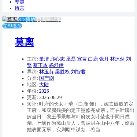
专题
留言
818播放
更新第40集
立即播放
莫离
主演:
董洁
邱心志
丞磊
宣言
白鹿
张月
林沐然
刘
擎
蔡正杰
杨舒伊
导演:
林玉芬
梁胜权
刘智君
分类:
国产剧
地区:
大陆
年份:
2026
更新:
2026-06-29
短评: 叶府的长女叶璃（白鹿 饰），嫁去破败的定
王府，和双腿残疾的定王墨修尧成亲，而在叶璃出
嫁当日，黎王墨景黎与叶府次女叶莹也于同日成
亲。叶璃作为离山后人，曾被封在山中八年，婚后
她表面无事，实则暗中谋划，将当