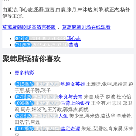
由董洁,邱心志,丞磊,宣言,白鹿,张月,林沐然,刘擎,蔡正杰,杨舒
伊等主演。
莫离聚韩剧场高清完整版
，
莫离聚韩剧场在线观看
86浏览
2019-09-25 03:48
邱心志
731浏览
2019-09-25 03:10
董洁
聚韩剧场猜你喜欢
更多精彩
1315播放
更新第30集
地道女英雄
王雅捷,张桐,果靖霖,赵
子惠,杨子骅,瑛子
957播放
更新第17集
米良与麦青
来喜,瑛子,赵波,杜沁怡
1099播放
更新第10集
马背上的银行
王全有,杜志国,郑卫
莉,周舟,姬晓飞,王芳政,郭烁杰,阎妮
852播放
更新第12集
人鱼
樊少皇,再米热,骆达华,李若希,
田浩宁,唐鑫
1091播放
更新第21集
幽宅奇谭
朱娅,应灏铭,肖东昊,宋未
央