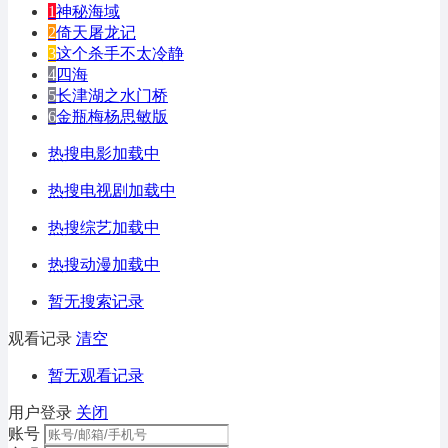
1
神秘海域
2
倚天屠龙记
3
这个杀手不太冷静
4
四海
5
长津湖之水门桥
6
金瓶梅杨思敏版
热搜电影加载中
热搜电视剧加载中
热搜综艺加载中
热搜动漫加载中
暂无搜索记录
观看记录
清空
暂无观看记录
用户登录
关闭
账号