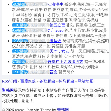
582播放
更新第28集
江海潮生
臧金生,焦刚,海一天,杨立
新,辛鹏,黑子,郝平,刘佳,陈乔恩,刘向京,沈保平,秦天宇,何
中华,焉栩嘉,董勇,仁龙,何冰,丁柳元,周征波,谭洋,王鸥,毕
彦君,张喜前,徐僧,刘蕾,王建新,张风,李佳宁,侯析焱
1181播放
更新第28集
第五立面
张陆,奚望,鲁佳妮,王之一
959播放
更新第20集
九门2026
陈瑶,李乃文,释小龙,应昊
茗,王劲松,胡耘豪,季肖冰,陈伟霆,徐正溪,曾舜晞,王奕婷
1235播放
更新第21集
御廷谣
吴谨言,陈哲远,梁永棋,赵昭
仪,张南,郭品超,盛一伦,吴岱融,黄祖鑫,宋麒
1242播放
更新第18集
天才，女友
胡一天,田曦薇,厉嘉琪,
夏浩然,邬家楷,赖伟明,李佑川,安沺,孙梦秋
876播放
更新第08集
吾凰在上之凤御四方
赵一博,邓孝
慈,姜贞羽,祖怀,林亚冬,杜煜,郝熠然,郑千亦,侯明炫
1297播放
更新第13集
盲盒
暂无简介
RSS订阅
-
百度蜘蛛
-
谷歌爬虫
-
神马爬虫
-
网站地图
聚韩网
提示您支持正版！本站所列内容属无人值守自动采集，
本站不参与存储、录制及上传，如有侵权请留言告知，我们将
尽快处理，谢谢！
© 2026 www.juhan.vip Theme by
聚韩网