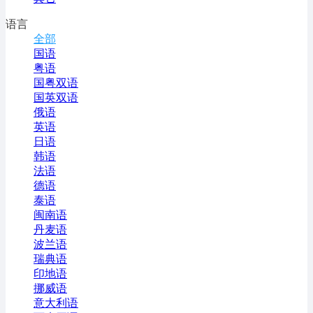
语言
全部
国语
粤语
国粤双语
国英双语
俄语
英语
日语
韩语
法语
德语
泰语
闽南语
丹麦语
波兰语
瑞典语
印地语
挪威语
意大利语