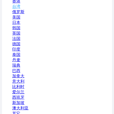
香港
台湾
俄罗斯
美国
日本
韩国
英国
法国
德国
印度
泰国
丹麦
瑞典
巴西
加拿大
意大利
比利时
爱尔兰
西班牙
新加坡
澳大利亚
其它