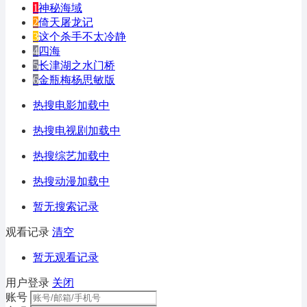
1
神秘海域
2
倚天屠龙记
3
这个杀手不太冷静
4
四海
5
长津湖之水门桥
6
金瓶梅杨思敏版
热搜电影加载中
热搜电视剧加载中
热搜综艺加载中
热搜动漫加载中
暂无搜索记录
观看记录
清空
暂无观看记录
用户登录
关闭
账号