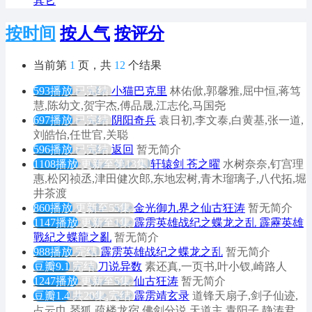
其它
按时间
按人气
按评分
当前第
1
页，共
12
个结果
593播放
已完结
小猫巴克里
林佑俽,郭馨雅,屈中恒,蒋笃
慧,陈幼文,贺宇杰,傅品晟,江志伦,马国尧
697播放
已完结
阴阳奇兵
袁日初,李文泰,白黄基,张一道,
刘皓怡,任世官,关聪
596播放
已完结
返回
暂无简介
1108播放
更新至第13集
轩辕剑 苍之曜
水树奈奈,钉宫理
惠,松冈祯丞,津田健次郎,东地宏树,青木瑠璃子,八代拓,堀
井茶渡
860播放
更新至55集
金光御九界之仙古狂涛
暂无简介
1147播放
更新至1集
霹雳英雄战纪之蝶龙之乱 霹靂英雄
戰紀之蝶龍之亂
暂无简介
988播放
完结
霹雳英雄战纪之蝶龙之乱
暂无简介
豆瓣9.1
完结
刀说异数
素还真,一页书,叶小钗,崎路人
1247播放
更新至5集
仙古狂涛
暂无简介
豆瓣1.4
共20集,完结
霹雳靖玄录
道锋天扇子,剑子仙迹,
占云巾,琴狐,疏楼龙宿,佛剑分说,天道主,青阳子,静涛君