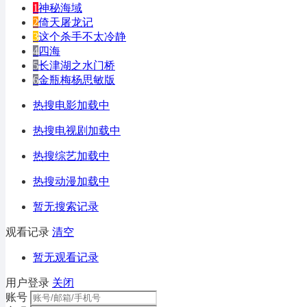
1
神秘海域
2
倚天屠龙记
3
这个杀手不太冷静
4
四海
5
长津湖之水门桥
6
金瓶梅杨思敏版
热搜电影加载中
热搜电视剧加载中
热搜综艺加载中
热搜动漫加载中
暂无搜索记录
观看记录
清空
暂无观看记录
用户登录
关闭
账号