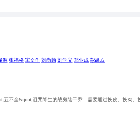
泽源
张祎格
宋文作
刘尚麟
刘学义
郑业成
彭禺厶
;五不全&quot;诅咒降生的战鬼陆千乔，需要通过换皮、换肉、换血