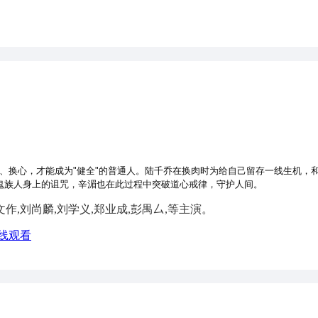
换心，才能成为"健全"的普通人。陆千乔在换肉时为给自己留存一线生机，和
鬼族人身上的诅咒，辛湄也在此过程中突破道心戒律，守护人间。
文作,刘尚麟,刘学义,郑业成,彭禺厶,等主演。
在线观看