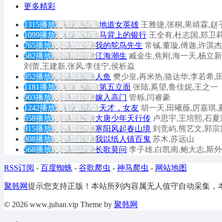
更多精彩
1315播放
更新第28集
地道女英雄
王雅捷,张桐,果靖霖,赵
1099播放
更新第08集
马背上的银行
王全有,杜志国,郑卫莉
765播放
更新第06集
我的鸵鸟先生
常铖,董璇,傅迦,许淇杰
582播放
更新第26集
江海潮生
臧金生,焦刚,海一天,杨立新
刘蕾,王建新,张风,李佳宁,侯析焱
852播放
更新第10集
人鱼
樊少皇,再米热,骆达华,李若希,
1181播放
更新第27集
第五立面
张陆,奚望,鲁佳妮,王之一
903播放
更新第10集
嫁入高门
管栎,闫睿豪
1242播放
更新第16集
天才，女友
胡一天,田曦薇,厉嘉琪,
658播放
更新第12集
大唐少年天行传
卢思宇,王培熙,石夏
815播放
更新第14集
寒阳风起春山境
刘竞屿,熊艺文,郭宗
808播放
更新第10集
我以纸人镇百鬼
苏木,苏远山
568播放
更新第24集
长歌莫问
李子雄,白凯南,鲍大志,斯外
RSS订阅
-
百度蜘蛛
-
谷歌爬虫
-
神马爬虫
-
网站地图
聚韩网
提示您支持正版！本站所列内容属无人值守自动采集，
© 2026 www.juhan.vip Theme by
聚韩网