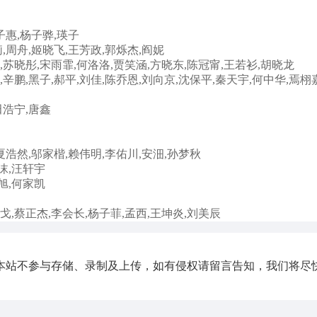
子惠,杨子骅,瑛子
,周舟,姬晓飞,王芳政,郭烁杰,阎妮
,苏晓彤,宋雨霏,何洛洛,贾笑涵,方晓东,陈冠甯,王若衫,胡晓龙
,辛鹏,黑子,郝平,刘佳,陈乔恩,刘向京,沈保平,秦天宇,何中华,焉栩嘉
田浩宁,唐鑫
夏浩然,邬家楷,赖伟明,李佑川,安沺,孙梦秋
沫,汪轩宇
旭,何家凯
戈,蔡正杰,李会长,杨子菲,孟西,王坤炎,刘美辰
本站不参与存储、录制及上传，如有侵权请留言告知，我们将尽