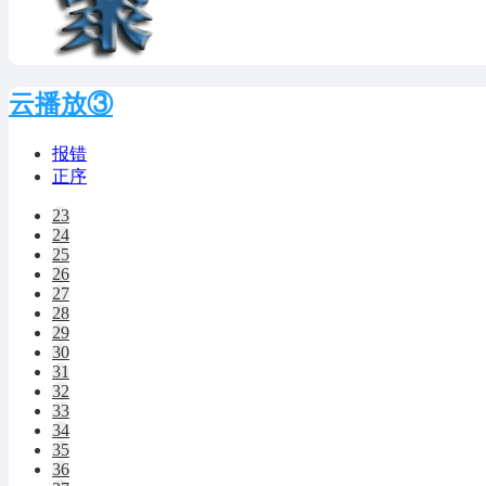
云播放③
报错
正序
23
24
25
26
27
28
29
30
31
32
33
34
35
36