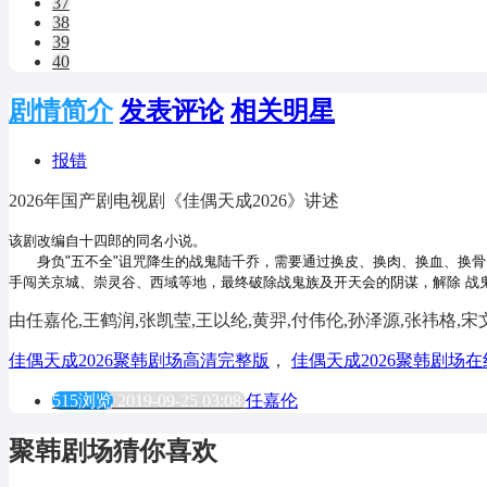
37
38
39
40
剧情简介
发表评论
相关明星
报错
2026年国产剧电视剧《佳偶天成2026》讲述
该剧改编自十四郎的同名小说。
身负"五不全"诅咒降生的战鬼陆千乔，需要通过换皮、换肉、换血、换骨、
手闯关京城、崇灵谷、西域等地，最终破除战鬼族及开天会的阴谋，解除 战
由任嘉伦,王鹤润,张凯莹,王以纶,黄羿,付伟伦,孙泽源,张祎格,宋
佳偶天成2026聚韩剧场高清完整版
，
佳偶天成2026聚韩剧场
515浏览
2019-09-25 03:08
任嘉伦
聚韩剧场猜你喜欢