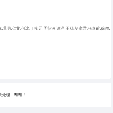
,董勇,仁龙,何冰,丁柳元,周征波,谭洋,王鸥,毕彦君,张喜前,徐僧,
快处理，谢谢！