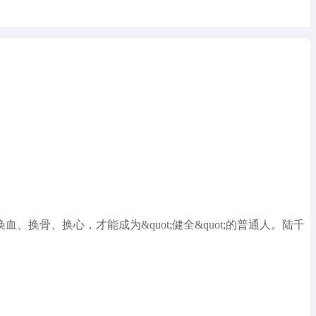
、换骨、换心，才能成为&quot;健全&quot;的普通人。陆千