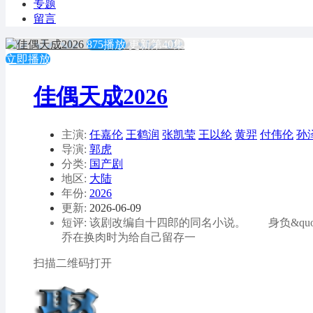
专题
留言
875播放
更新第40集
立即播放
佳偶天成2026
主演:
任嘉伦
王鹤润
张凯莹
王以纶
黄羿
付伟伦
孙
导演:
郭虎
分类:
国产剧
地区:
大陆
年份:
2026
更新:
2026-06-09
短评: 该剧改编自十四郎的同名小说。 身负&quot
乔在换肉时为给自己留存一
扫描二维码打开