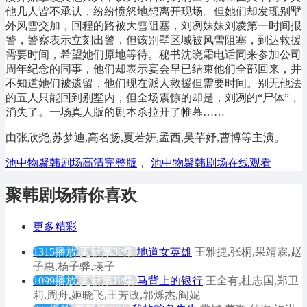
他几人皆不承认，纷纷愤怒地想离开现场。但她们却发现别墅
外风雪交加，回程的路被大雪阻塞，刘冽妹妹刘凌第一时间报
警，警察表示立刻出警，但该别墅区域被风雪阻塞，到达救援
需要时间，希望她们原地等待。秘书沈晓霜电话同来参加公司
周年纪念的同事，他们却表示宴会早已结束他们全部回来，并
不知道她们被遗留，他们现在派人救援但需要时间。别无他法
的五人只能回到别墅内，但全场震惊的却是，刘冽的“尸体”，
消失了。一场真人版的剧本杀拉开了帷幕……
由张欣尧,苏梦迪,高名扬,夏若妍,孟西,吴芊妤,曹博等主演。
池中物聚韩剧场高清完整版
，
池中物聚韩剧场在线观看
聚韩剧场猜你喜欢
更多精彩
1315播放
更新第32集
地道女英雄
王雅捷,张桐,果靖霖,赵
子惠,杨子骅,瑛子
1099播放
更新第12集
马背上的银行
王全有,杜志国,郑卫
莉,周舟,姬晓飞,王芳政,郭烁杰,阎妮