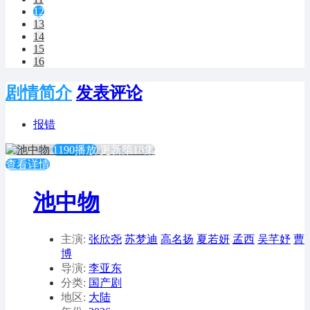
12
13
14
15
16
剧情简介
发表评论
报错
1190播放
更新第16集
查看详情
池中物
主演:
张欣尧
苏梦迪
高名扬
夏若妍
孟西
吴芊妤
曹
博
导演:
李亚东
分类:
国产剧
地区:
大陆