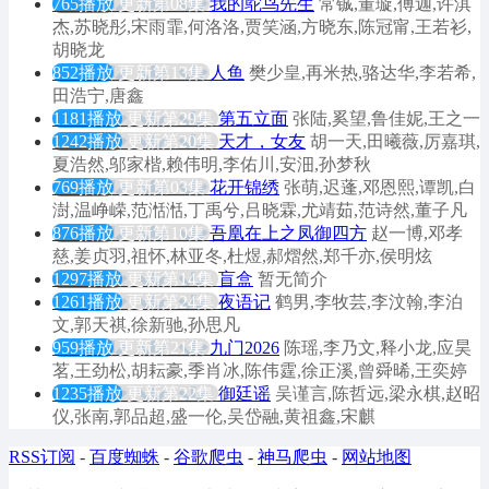
765播放
更新第08集
我的鸵鸟先生
常铖,董璇,傅迦,许淇
杰,苏晓彤,宋雨霏,何洛洛,贾笑涵,方晓东,陈冠甯,王若衫,
胡晓龙
852播放
更新第13集
人鱼
樊少皇,再米热,骆达华,李若希,
田浩宁,唐鑫
1181播放
更新第29集
第五立面
张陆,奚望,鲁佳妮,王之一
1242播放
更新第20集
天才，女友
胡一天,田曦薇,厉嘉琪,
夏浩然,邬家楷,赖伟明,李佑川,安沺,孙梦秋
769播放
更新第03集
花开锦绣
张萌,迟蓬,邓恩熙,谭凯,白
澍,温峥嵘,范湉湉,丁禹兮,吕晓霖,尤靖茹,范诗然,董子凡
876播放
更新第10集
吾凰在上之凤御四方
赵一博,邓孝
慈,姜贞羽,祖怀,林亚冬,杜煜,郝熠然,郑千亦,侯明炫
1297播放
更新第14集
盲盒
暂无简介
1261播放
更新第24集
夜语记
鹤男,李牧芸,李汶翰,李泊
文,郭天祺,徐新驰,孙思凡
959播放
更新第21集
九门2026
陈瑶,李乃文,释小龙,应昊
茗,王劲松,胡耘豪,季肖冰,陈伟霆,徐正溪,曾舜晞,王奕婷
1235播放
更新第22集
御廷谣
吴谨言,陈哲远,梁永棋,赵昭
仪,张南,郭品超,盛一伦,吴岱融,黄祖鑫,宋麒
RSS订阅
-
百度蜘蛛
-
谷歌爬虫
-
神马爬虫
-
网站地图