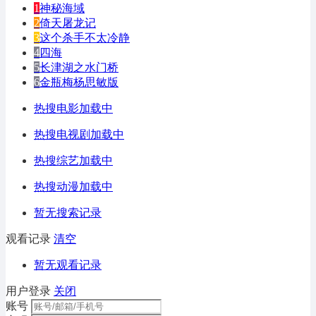
1
神秘海域
2
倚天屠龙记
3
这个杀手不太冷静
4
四海
5
长津湖之水门桥
6
金瓶梅杨思敏版
热搜电影加载中
热搜电视剧加载中
热搜综艺加载中
热搜动漫加载中
暂无搜索记录
观看记录
清空
暂无观看记录
用户登录
关闭
账号