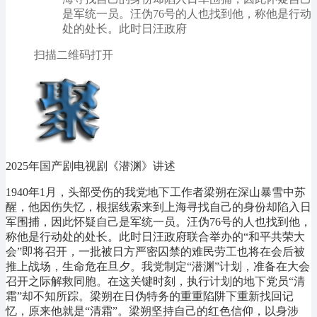
是军统一员。汪伪76号的人也找到他，称他是行动
处的处长。此时日汪政府
扫描二维码打开
2025年国产剧电视剧《潜渊》讲述
1940年1月，头部受伤的我党地下工作者梁朔在深山暴雪中苏
醒，他因伤失忆，根据线索来到上海寻找自己的身份却陷入日
军围捕，因此怀疑自己是军统一员。汪伪76号的人也找到他，
称他是行动处的处长。此时日汪政府联合举办的“和平共荣大
会”即将召开，一批被日方严密囚禁的难民劳工也将在会后被
推上战场，生命危在旦夕。我党制定“潜渊”计划，准备在大会
召开之际解救同胞。在这关键时刻，执行计划的地下党员“清
霜”却不知所踪。梁朔在日伪特务的重重陷阱下重新找回记
忆，原来他就是“清霜”。梁朔坚持自己的红色信仰，以身涉