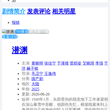
36
剧情简介
发表评论
相关明星
报错
788播放
更新第36集
查看详情
潜渊
主演:
黄晓明
张佳宁
于谨维
菅纫姿
艾晓琪
李强
于
洋
赫子铭
导演:
毛卫宁
王逸伟
分类:
国产剧
地区:
大陆
年份:
2025
更新:
2026-06-26
短评: 1940年1月，头部受伤的我党地下工作者梁朔
在深山暴雪中苏醒，他因伤失忆，根据线索来到上
海寻找自己的身份却陷入日军围捕，因此怀疑自己