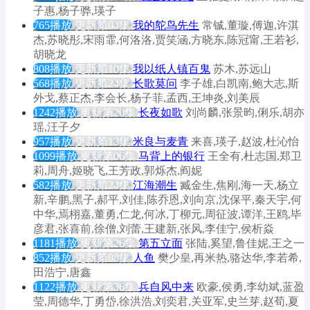
子惠,杨子骅,瑛子
765播放
更新第04集
我的鸵鸟先生
常铖,董璇,傅迦,许淇
杰,苏晓彤,宋雨霏,何洛洛,贾笑涵,方晓东,陈冠甯,王若衫,
胡晓龙
808播放
更新第10集
我以纸人镇百鬼
苏木,苏远山
568播放
更新第24集
长歌莫问
李子雄,白凯南,鲍大志,斯
外戈,蔡正杰,李会长,杨子菲,孟西,王坤炎,刘美辰
1242播放
更新第20集
长夜如歌
刘尚麟,张景昀,俐乐,胡亦
瑶,汪子夕
957播放
更新第13集
米良与麦青
来喜,瑛子,赵波,杜沁怡
1099播放
更新第06集
马背上的银行
王全有,杜志国,郑卫
莉,周舟,姬晓飞,王芳政,郭烁杰,阎妮
582播放
更新第24集
江海潮生
臧金生,焦刚,海一天,杨立
新,辛鹏,黑子,郝平,刘佳,陈乔恩,刘向京,沈保平,秦天宇,何
中华,焉栩嘉,董勇,仁龙,何冰,丁柳元,周征波,谭洋,王鸥,毕
彦君,张喜前,徐僧,刘蕾,王建新,张风,李佳宁,侯析焱
1181播放
更新第26集
第五立面
张陆,奚望,鲁佳妮,王之一
852播放
更新第08集
人鱼
樊少皇,再米热,骆达华,李若希,
田浩宁,唐鑫
1122播放
更新第36集
兵自风中来
欧豪,侯勇,李幼斌,蓝盈
莹,周德华,丁勇岱,徐洪浩,刘奕君,关亚军,史兰芽,赵荀,夏