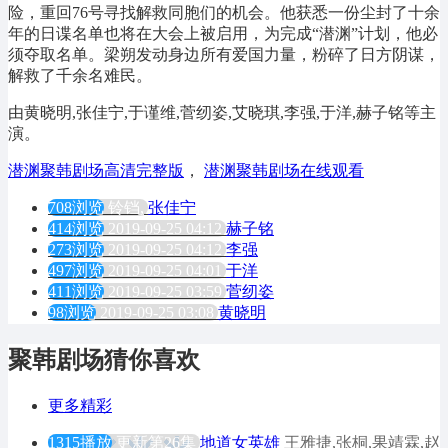
险，重回76号寻找解救同胞们的机会。他获悉一份尘封了十余
年的日谍名单也将在大会上被启用，为完成“潜渊”计划，他必
须夺取名单。梁朔发动身边所有爱国力量，粉碎了日方阴谋，
解救了千余名难民。
由黄晓明,张佳宁,于谨维,菅纫姿,艾晓琪,李强,于洋,赫子铭等主
演。
潜渊聚韩剧场高清完整版
，
潜渊聚韩剧场在线观看
708浏览
铃铛,
张佳宁
414浏览
2019-09-25 04:12
赫子铭
273浏览
2019-09-25 04:12
李强
497浏览
2019-09-25 04:01
于洋
411浏览
2019-09-25 03:59
菅纫姿
98浏览
2019-09-25 03:08
黄晓明
聚韩剧场猜你喜欢
更多精彩
1315播放
更新第26集
地道女英雄
王雅捷,张桐,果靖霖,赵