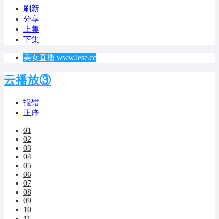
刷新
分享
上集
下集
美女直播 www.lese.cc
云播放③
报错
正序
01
02
03
04
05
06
07
08
09
10
11