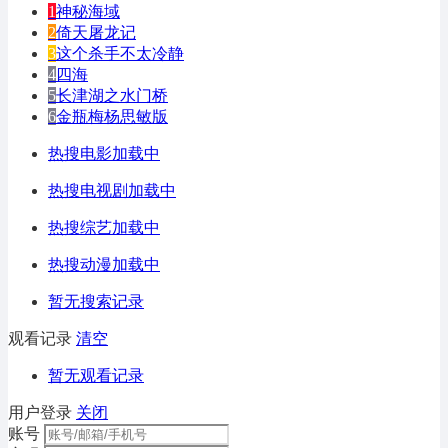
1
神秘海域
2
倚天屠龙记
3
这个杀手不太冷静
4
四海
5
长津湖之水门桥
6
金瓶梅杨思敏版
热搜电影加载中
热搜电视剧加载中
热搜综艺加载中
热搜动漫加载中
暂无搜索记录
观看记录
清空
暂无观看记录
用户登录
关闭
账号