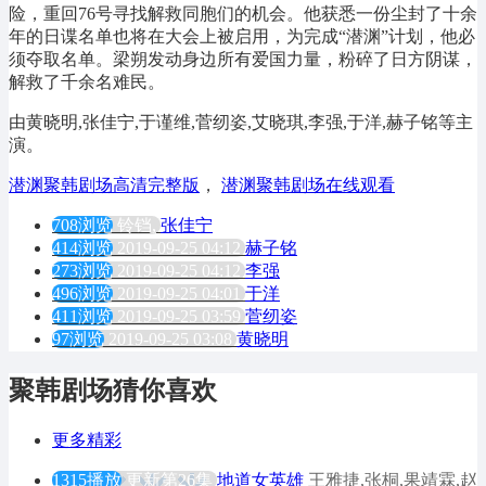
险，重回76号寻找解救同胞们的机会。他获悉一份尘封了十余
年的日谍名单也将在大会上被启用，为完成“潜渊”计划，他必
须夺取名单。梁朔发动身边所有爱国力量，粉碎了日方阴谋，
解救了千余名难民。
由黄晓明,张佳宁,于谨维,菅纫姿,艾晓琪,李强,于洋,赫子铭等主
演。
潜渊聚韩剧场高清完整版
，
潜渊聚韩剧场在线观看
708浏览
铃铛,
张佳宁
414浏览
2019-09-25 04:12
赫子铭
273浏览
2019-09-25 04:12
李强
496浏览
2019-09-25 04:01
于洋
411浏览
2019-09-25 03:59
菅纫姿
97浏览
2019-09-25 03:08
黄晓明
聚韩剧场猜你喜欢
更多精彩
1315播放
更新第26集
地道女英雄
王雅捷,张桐,果靖霖,赵