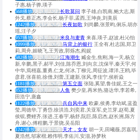
子惠,杨子骅,瑛子
568播放
更新第24集
长歌莫问
李子雄,白凯南,鲍大志,斯
外戈,蔡正杰,李会长,杨子菲,孟西,王坤炎,刘美辰
1242播放
更新第20集
长夜如歌
刘尚麟,张景昀,俐乐,胡亦
瑶,汪子夕
957播放
更新第13集
米良与麦青
来喜,瑛子,赵波,杜沁怡
1099播放
更新第06集
马背上的银行
王全有,杜志国,郑卫
莉,周舟,姬晓飞,王芳政,郭烁杰,阎妮
582播放
更新第24集
江海潮生
臧金生,焦刚,海一天,杨立
新,辛鹏,黑子,郝平,刘佳,陈乔恩,刘向京,沈保平,秦天宇,何
中华,焉栩嘉,董勇,仁龙,何冰,丁柳元,周征波,谭洋,王鸥,毕
彦君,张喜前,徐僧,刘蕾,王建新,张风,李佳宁,侯析焱
1181播放
更新第26集
第五立面
张陆,奚望,鲁佳妮,王之一
852播放
更新第08集
人鱼
樊少皇,再米热,骆达华,李若希,
田浩宁,唐鑫
1122播放
更新第36集
兵自风中来
欧豪,侯勇,李幼斌,蓝盈
莹,周德华,丁勇岱,徐洪浩,刘奕君,关亚军,史兰芽,赵荀,夏
侯镔,费鲤齐,张进,王春宇,杨舒,阮巨,陈启杰,赵长洲,陈方
舟,谢心,傅程鹏,于景骁,吴岳阳
1242播放
更新第14集
天才，女友
胡一天,田曦薇,厉嘉琪,
夏浩然,邬家楷,赖伟明,李佑川,安沺,孙梦秋