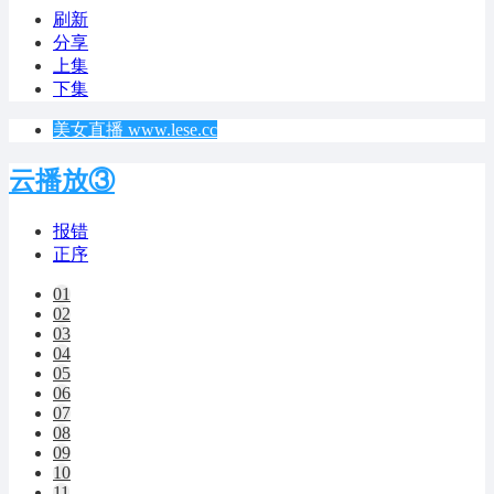
刷新
分享
上集
下集
美女直播 www.lese.cc
云播放③
报错
正序
01
02
03
04
05
06
07
08
09
10
11