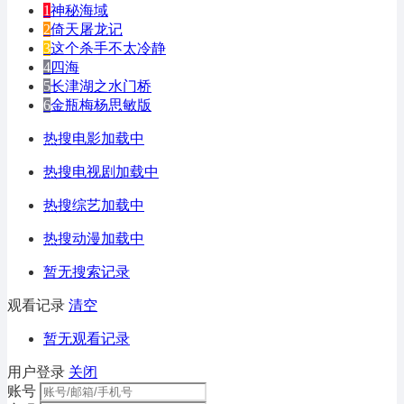
1
神秘海域
2
倚天屠龙记
3
这个杀手不太冷静
4
四海
5
长津湖之水门桥
6
金瓶梅杨思敏版
热搜电影加载中
热搜电视剧加载中
热搜综艺加载中
热搜动漫加载中
暂无搜索记录
观看记录
清空
暂无观看记录
用户登录
关闭
账号