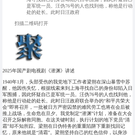
是军统一员。汪伪76号的人也找到他，称他是行动
处的处长。此时日汪政府
扫描二维码打开
2025年国产剧电视剧《潜渊》讲述
1940年1月，头部受伤的我党地下工作者梁朔在深山暴雪中苏
醒，他因伤失忆，根据线索来到上海寻找自己的身份却陷入日
军围捕，因此怀疑自己是军统一员。汪伪76号的人也找到他，
称他是行动处的处长。此时日汪政府联合举办的“和平共荣大
会”即将召开，一批被日方严密囚禁的难民劳工也将在会后被
推上战场，生命危在旦夕。我党制定“潜渊”计划，准备在大会
召开之际解救同胞。在这关键时刻，执行计划的地下党员“清
霜”却不知所踪。梁朔在日伪特务的重重陷阱下重新找回记
忆，原来他就是“清霜”。梁朔坚持自己的红色信仰，以身涉