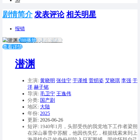
36
剧情简介
发表评论
相关明星
报错
788播放
更新第36集
查看详情
潜渊
主演:
黄晓明
张佳宁
于谨维
菅纫姿
艾晓琪
李强
于
洋
赫子铭
导演:
毛卫宁
王逸伟
分类:
国产剧
地区:
大陆
年份:
2025
更新:
2026-06-26
短评: 1940年1月，头部受伤的我党地下工作者梁朔
在深山暴雪中苏醒，他因伤失忆，根据线索来到上
海寻找自己的身份却陷入日军围捕，因此怀疑自己